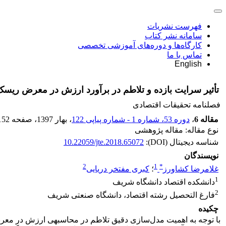
فهرست نشریات
سامانه نشر کتاب
کارگاه‌ها و دوره‌های آموزشی تخصصی
تماس با ما
English
تأثیر سرایت بازده و تلاطم در برآورد ارزش در معرض ریسک 
فصلنامه تحقیقات اقتصادی
مقاله 6
،
دوره 53، شماره 1 - شماره پیاپی 122
، بهار 1397
، صفحه
152
نوع مقاله: مقاله پژوهشی
شناسه دیجیتال (DOI):
10.22059/jte.2018.65072
نویسندگان
2
1
*
غلامرضا کشاورز
؛
کبری مفتخر دریایی
1
دانشکده اقتصاد دانشگاه شریف
2
فارغ التحصیل رشته اقتصاد، دانشگاه صنعتی شریف
چکیده