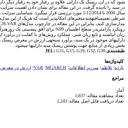
شود که در آن، ریسک یک دارایی علاوه بر رفتار خود به رفتار دیگر دار
در سبد را نادیده گرفت. در این مقاله برای نشان دادن اهمیت سرایت ا
سال 2000 تا 1/12/2014 مورد بررسی قرار می­گیرد. ش
شرطی تعمیم­یافتهچندمتغیره­ای امکان
پذیر است که هریک از این مدل‌ها
مدل‌سازی کنند، بنابراین در این مقاله در چارچوب مدل‌های
VAR
-
CH
رویکرد پارامتریدر سطح اطمینان 99% ب
زیان انباشته و تابع زیان شنر، عملکرد روش‌های با کفایت در برآورد
دارایی­های موجود در یک سبد، برآورد سنجه­ی ارزش در معرض ریسک را 
بخش زیادی از منابع جهت پوشش ریسک سبد دارایی­ها می­شود.
طبقه‌بندی
G11, G15, G19, G32, G39
:
JEL
کلیدواژه‌ها
بازده
؛
تلاطم
؛
سرریز اطلاعات
؛
MGARCH
؛
VAR
؛
ارزش در معرض 
مراجع
آمار
تعداد مشاهده مقاله: 1,637
تعداد دریافت فایل اصل مقاله: 1,243