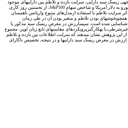
جه­ی ریسک سبد دارایی، سرایت بازده و تلاطم بین دارایی­های موجود
 یورو به دلار آمریکا و شاخص سهام
S&P500
، از نخستین روز کاری
ممی­شود. اثر سرایت تلاطم با استفاده ازمدل‌های متنوع واریانس ناهمسان
یی همچونخوشه­ای بودن تلاطم و متغیر بودن آن در طی زمان
سهام شناسایی شده است. سپسارزش در معرض ریسک سبد مذکور با
شش شرطی و غیرشرطی،با به­کارگیریرویکردهای مقایسه­ای تابع زیان لوپز، مجموع
 از این پژوهش نشان می­دهند که سرایت اطلاعات بین بازده و تلاطم
ی ارزش در معرض ریسک سبد دارایی­ها و در نتیجه، تخصیص ناکارای