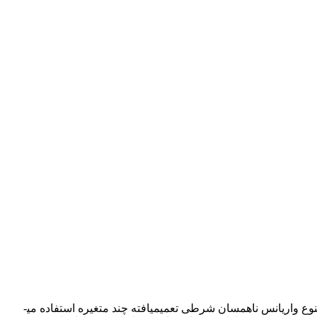
با توجه به اهمیت مدل‌سازی دقیق تلاطم در محاسبه­ی ارزش در معرض ریسک سبد دارایی­ها، برای پیش­بینی تلاطم سبد دارایی­ها از مدل‌های متنوع واریانس ناهمسان شرطی تعمیم­یافته چند متغیره استفاده می­