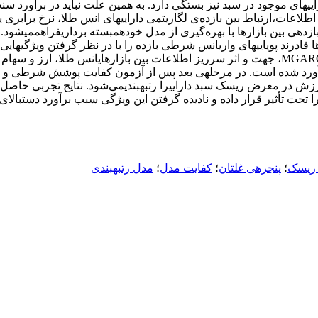
ایی­های موجود در سبد نیز بستگی دارد. به همین علت نباید در برآورد سن
طلاعات،ارتباط بین بازده‌ی لگاریتمی دارایی­های انس طلا، نرخ برابری
ناسایی سرایت بازدهی بین بازارها با بهره‌گیری از مدل خود­همبسته برداریفراه
 قادرند پویایی­های واریانس شرطی بازده را با در نظر گرفتن ویژگی­ها
MGAR
، جهت و اثر سرریز اطلاعات بین بازارهایانس طلا، ارز و 
رای افق پیش­بینی یک روزهبرآورد شده است. در مرحله­ی بعد پس از آزمون کفایت پو
 ارزش در معرض ریسک سبد داراییرا رتبه­بندیمی‌شود. نتایج تجربی حاصل
تحت تأثیر قرار داده و نادیده گرفتن این ویژگی سبب برآورد دست­بالا
ریسک
؛
پنجره­ی غلتان
؛
کفایت مدل
؛
مدل رتبه­بندی