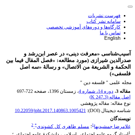
فهرست نشریات
سامانه نشر کتاب
کارگاه‌ها و دوره‌های آموزشی تخصصی
تماس با ما
English
آسیب‌شناسی «معرفت دینی» در عصر ابن‌رشد و
صدرالدین شیرازی (مورد مطالعه: «فصل المقال فیما بین
الحکمة و الشریعة من الاتصال» و رسالۀ «سه اصل
فلسفی»)
مجله علمی " فلسفه دین "
مقاله 3
،
دوره 14، شماره 4
، زمستان 1396
، صفحه
697-722
اصل مقاله (
247.3 K
)
نوع مقاله: مقاله پژوهشی
شناسه دیجیتال (DOI):
10.22059/jpht.2017.140863.1005421
نویسندگان
2
*
1
غلامرضا جمشیدیها
؛
مسلم طاهری کل کشوندی
1
استاد گروه علوم اجتماعی اسلامی، دانشکدۀ علوم اجتماعی؛