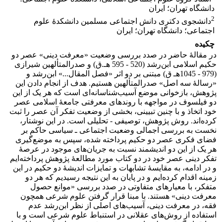
دانشگاه تهران؛ ایران
2
دانشجوی دکتری دانش اجتماعی مسلمین دانشکدۀ علوم
اجتماعی؛ دانشگاه تهران؛ ایران
چکیده
در مقالۀ حاضر در صدد بررسی وضعیت «معرفت دینی» عصر دو
حکیم اسلامی ابن‌رشد (520 - 595 هـ.ق) و صدرالمتألهین شیرازی
(979 - 1045هـ ق) مبتنی بر دو اثر «فصل المقال...» ابن‌رشد و
«رسالۀ سه اصل» صدرالمتألهین هستیم. هدف از انجام دادن این
پژوهش، بازخوانی موضع آسیب‌شناسانه‌ای است که هر یک از این
دو فیلسوف در مواجهه با روندهای معرفتی جامعۀ اسلامی عصر
خود اتخاذ و با چنین تبیینی، بخشی از وضعیت تفکر آن عصر را ثبت
کرده‌اند. روش پژوهش، توصیفی - تحلیلی است. در این نوشتار،
نخست به بررسی اجمالی وضعیت اجتماعی ـ سیاسی حاکم بر
فضای فکری عصر دو حکیم پرداخته شده، سپس به موضع‌گیری
هر یک از این دو اندیشمند نسبت به جریان‌های موجود در عرصۀ
تفکر دینی عصر خود در دو کتاب مورد مطالعۀ پژوهش پرداخته‌ایم
و در ادامه، به مقایسۀ تشابهات و تمایزات اندیشۀ دو حکیم در این
زمینه اقدام کرده‌ایم و در پایان به این نتیجه رسیدیم که هر دو
متفکر، با معیارهای متفاوتی در صدد بررسی «موانع حصول
معرفت دینی» هستند. با مبنا قرار گرفتن علوم شرعی همچون
فقه، در معرفت دینی، آسیب‌های اصلی از نظر ابن‌رشد عدم
استفاده از روش‌های عقلانی در استنباط علوم شرعی است و با