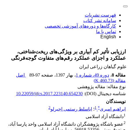
فهرست نشریات
سامانه نشر کتاب
کارگاه‌ها و دوره‌های آموزشی تخصصی
تماس با ما
English
ارزیابی تأثیر کم آبیاری بر ویژگی‌های ریخت‌شناختی،
عملکرد و اجزای عملکرد رقم‌های متفاوت گوجه‌فرنگی
علوم گیاهان زراعی ایران
مقاله 8
،
دوره 49، شماره 1
، بهار 1397
، صفحه
89-97
اصل
مقاله (
460.73 K
)
نوع مقاله: مقاله پژوهشی
شناسه دیجیتال (DOI):
10.22059/ijfcs.2017.223140.654230
نویسندگان
2
1
*
ابراهیم امیری
؛
اباسلط رستمی اجیرلو
1
دانشگاه آزاد اسلامی
2
عضو باشگاه پژوهشگران دانشگاه آزاد اسلامی واحد پارسا آباد،
صندوق پستی 53356-56918، پ ارسا آباد، ایران