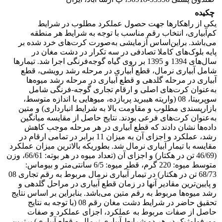
چکیده
یکی از راهکارها جهت حصول عملکرد مطلوب در شرایط
کم‌آبیاری، انتخاب رقم مناسب با توجه به شرایط هر منطقه
می‌باشد. براین‌اساس آزمایشی به‌صورت کرت‌های خرد شده بر
پایه بلوک‌های کاملا تصادفی در سه تکرار در دشت مغان در
سال‌های 1394 و 1395 بر روی گیاه گوجه‌فرنگی اجرا شد. تیمارها
شامل آبیاری نرمال، قطع آبیاری در مرحله رشد رویشی، قطع
آبیاری در مرحله گلدهی و قطع آبیاری در مرحله رشد میوه‌ها
به‌عنوان کرت‌های اصلی و ارقام تجاری گوجه-فرنگی شامل
سوپربیتا، 08 (واریته هیبرید پربازده، میوهایی با اندازه متوسط،
بازارپسندی مطلوب و مقاومت بالا به شرایط انبارداری) و متین
به‌عنوان کرت‌های فرعی بودند. نتایج حاصل از مقایسه میانگین
داده‌ها نشان دادند که قطع آبیاری در هر مرحله موجب کاهش
رشد، عملکرد و اجزای آن به میزان 11 برابر در تمامی ارقام در
مقایسه با تیمار آبیاری نرمال شد. بطوریکه بالاترین میزان عملکرد
(46/69 تن در هکتار) و اجزای آن (تعداد میوه در هر بوته: 66/61، وزن
متوسط میوه: 220 گرم، قطر میوه: 6/5 سانتی‌متر و بیوماس:
68/73 تن در هکتار) در تیمار آبیاری نرمال مربوط به رقم تجاری 08
و پایین‌ترین مقادیر آنها در زمان قطع آبیاری در مراحل گلدهی و
رشد میوه‌ها مربوط به رقم متین می‌باشد. بنابراین بر اساس نتایج
تحقیق حاضر در شرایط دشت مغان رقم 08 (با توجه به نتایج
حاصل از صفات مربوط به عملکرد، اجزای عملکرد و صفات
مورفولوژیک در هر دو شرایط آبیاری نرمال و قطع آبیاری) برترین