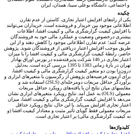
و اجتماعی، دانشگاه بوعلی سینا، همدان، ایران
چکیده
یکی از راه‌های افزایش اعتبار تجاری، کاستن از عدم تقارن
اطلاعاتی موجود بین خریدار و فروشنده است. خریداران می‌توانند
با افزایش کیفیت گزارشگری مالی و کیفیت افشا، اطلاعات
بیشتری درخصوص وضعیت و عملکرد مالی خود به فروشندگان
عرضه کنند؛ عدم تقارن اطلاعاتی موجود را کاهش دهند و از این
طریق موجب افزایش اعتبار دریافتی از فروشندگان شوند. پژوهش
حاضر، رابطۀ کیفیت گزارشگری مالی و کیفیت افشا را با میزان
اعتبار تجاری در 146 شرکت پذیرفته‌شده در بورس اوراق بهادار
تهران در بازۀ زمانی 1383 تا 1395 بررسی کرده است. به‌دلیل
درون‌زا بودن دو متغیر کیفیت گزارشگری مالی و کیفیت افشا،
برای آزمون فرضیه‌های پژوهش از رگرسیون با متغیرهای ابزاری و
برآوردگر حداقل مربعات دو‌مرحله‌ای (2SLS) استفاده شد و
مقایسه‎ای میان نتایج آن با یافته‌های رویکرد حداقل مربعات
معمولی (OLS) به عمل آمد. نتایج رویکرد متغیرهای ابزاری نشان
می‌دهد با افزایش کیفیت گزارشگری مالی و کیفیت افشا، میزان
اعتبار تجاری افزایش می‌یابد. با این حال، نتایج رویکرد حداقل
مربعات معمولی فقط گویای تأثیر مثبت و معنادار کیفیت افشا (و
نه کیفیت گزارشگری مالی) بر اعتبار تجاری است.
کلیدواژه‌ها
اعتبار تجاری
؛
کیفیت افشا
؛
حداقل مربعات دومرحله‌ای
؛
کیفیت