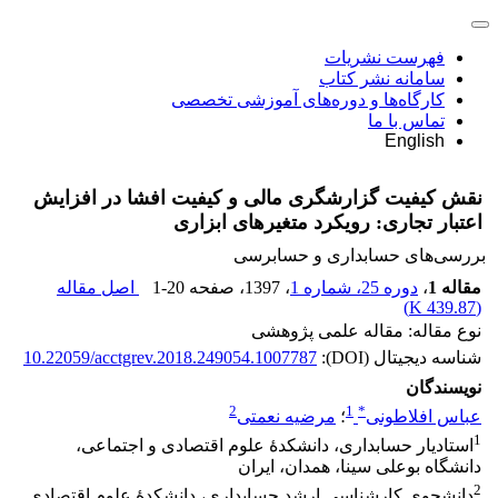
فهرست نشریات
سامانه نشر کتاب
کارگاه‌ها و دوره‌های آموزشی تخصصی
تماس با ما
English
نقش کیفیت گزارشگری مالی و کیفیت افشا در افزایش
اعتبار تجاری: رویکرد متغیر‌های ابزاری
بررسی‏‌های حسابداری و حسابرسی
مقاله 1
،
دوره 25، شماره 1
، 1397
، صفحه
1-20
اصل مقاله
)
439.87 K
(
نوع مقاله: مقاله علمی پژوهشی
شناسه دیجیتال (DOI):
10.22059/acctgrev.2018.249054.1007787
نویسندگان
2
1
*
عباس افلاطونی
؛
مرضیه نعمتی
1
استادیار حسابداری، دانشکدۀ علوم اقتصادی و اجتماعی،
دانشگاه بوعلی سینا، همدان، ایران
2
دانشجوی کارشناسی ارشد حسابداری، دانشکدۀ علوم اقتصادی