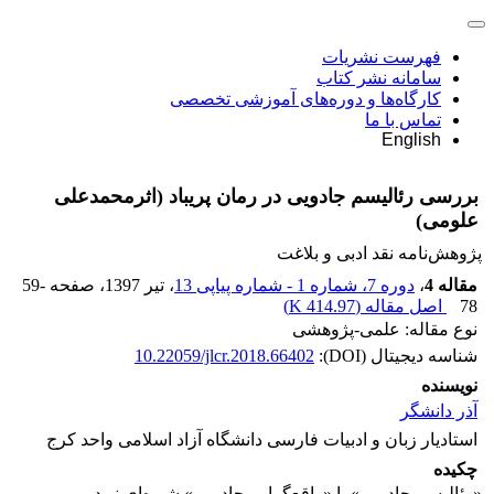
فهرست نشریات
سامانه نشر کتاب
کارگاه‌ها و دوره‌های آموزشی تخصصی
تماس با ما
English
بررسی رئالیسم جادویی در رمان پریباد (اثرمحمدعلی
علومی)
پژوهش‌نامه نقد ادبی و بلاغت
مقاله 4
،
دوره 7، شماره 1 - شماره پیاپی 13
، تیر 1397
، صفحه
59-
78
اصل مقاله (
414.97 K
)
نوع مقاله: علمی-پژوهشی
شناسه دیجیتال (DOI):
10.22059/jlcr.2018.66402
نویسنده
آذر دانشگر
استادیار زبان و ادبیات فارسی دانشگاه آزاد اسلامی واحد کرج
چکیده
«رئالیسم جادویی» یا «واقع‌گرایی جادویی» شیوه‌ای نو در