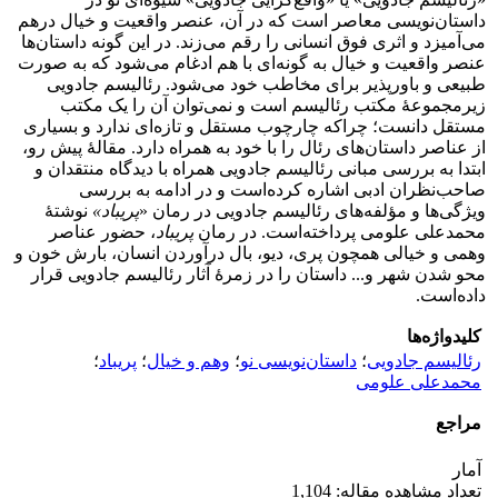
داستان‌نویسی معاصر است که در آن، عنصر واقعیت و خیال درهم
می‌آمیزد و اثری فوق انسانی را رقم می‌زند. در این گونه داستان‌ها
عنصر واقعیت و خیال به گونه‌ای با هم ادغام می‌شود که به صورت
طبیعی و باورپذیر برای مخاطب خود می‌شود. رئالیسم جادویی
زیرمجموعۀ مکتب رئالیسم است و نمی‌توان آن را یک مکتب
مستقل دانست؛ چراکه چارچوب مستقل و تازه‌ای ندارد و بسیاری
از عناصر داستان‌های رئال را با خود به همراه دارد. مقالۀ پیش رو،
ابتدا به بررسی مبانی رئالیسم جادویی همراه با دیدگاه منتقدان و
صاحب‌نظران ادبی اشاره کرده‌است و در ادامه به بررسی
ویژگی‌ها و مؤلفه‌های رئالیسم جادویی در رمان «
پریباد»
نوشتۀ
محمدعلی علومی پرداخته‌است. در رمان
پریباد
، حضور عناصر
وهمی و خیالی همچون پری، دیو، بال درآوردن انسان، بارش خون و
محو شدن شهر و... داستان را در زمرۀ آثار رئالیسم جادویی قرار
داده‌است.
کلیدواژه‌ها
رئالیسم جادویی
؛
داستان‌نویسی نو
؛
وهم و خیال
؛
پریباد
؛
محمدعلی علومی
مراجع
آمار
تعداد مشاهده مقاله: 1,104