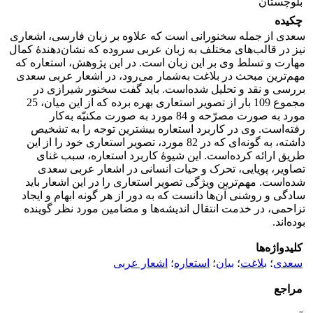
بلوچستان
چکیده
سعدی از جمله سخنورانی است که علاوه بر زبان فارسی، اشعاری
نیز در قالب‌های مختلف به زبان عربی سروده که نشان‌دهندۀ کمال
مهارت و تسلط وی بر این زبان است. در این پژوهش، استعاره که
مهم‌ترین مبحث در بلاغت به‌شمار می‌رود، در اشعار عربی سعدی
بررسی و نقد و تحلیل شده‌است. باید گفت سخنور شیرازی در
مجموع 109 بار از تصویر استعاری بهره برده که از این میان، 25
مورد به صورت مصرّحه و 84 مورد به صورت مکنیّه به‌کار
رفته‌است. وی در کاربرد استعاره بیشترین توجه را به تشخیص
داشته، به گونه‌ای که در 82 مورد، تصویر استعاری خود را از این
طریق ارائه کرده‌است. این شیوۀ کاربرد استعاره، سبب غنای
تصاویر، پویایی، تحرک و حیات انسانی در اشعار عربی سعدی
شده‌است. مهم‌ترین ویژگی تصویر استعاری را در این اشعار باید
سادگی و روشنی آن‌ها دانست که به دور از هر گونه ابهام و ایجاد
تزاحمی، در خدمت انتقال اندیشه‌ها و مضامین مورد نظر گوینده
بوده‌اند.
کلیدواژه‌ها
سعدی
؛
بلاغت
؛
بیان
؛
استعاره
؛
اشعار عربی
مراجع