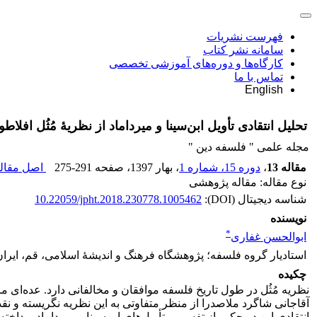
فهرست نشریات
سامانه نشر کتاب
کارگاه‌ها و دوره‌های آموزشی تخصصی
تماس با ما
English
تحلیل انتقادی تأویل ابن‌سینا و میرداماد از نظریۀ مُثُل افل
مجله علمی " فلسفه دین "
مقاله 13
،
دوره 15، شماره 1
، بهار 1397
، صفحه
275-291
اصل مقاله
نوع مقاله: مقاله پژوهشی
شناسه دیجیتال (DOI):
10.22059/jpht.2018.230778.1005462
نویسنده
*
ابوالحسن غفاری
استادیار گروه فلسفه؛ پژوهشگاه فرهنگ و اندیشۀ اسلامی، قم، ایران
چکیده
نظریه مُثُل در طول تاریخ فلسفه موافقان و مخالفانی دارد. عده‌ای مان
آقاجانی شاگرد ملاصدرا از منظر متفاوتی به این نظریه نگریسته و نقده
انتقادی این دو حکیم از تفسیر و تأویل‌های ابن‌سینا و میرداماد پرداخته