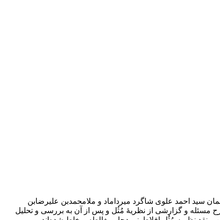
مسلمان سید احمد علوی شاگرد میرداماد و ملامحمد‌بن علیرضا‌بن
طرح مسئله و گزارشی از نظریۀ مُثُل و پس از آن به بررسی و تحلیل
ین و نقد نظریه مُثُل افلاطونی دچار مغالطه و خلط شده‌اند.