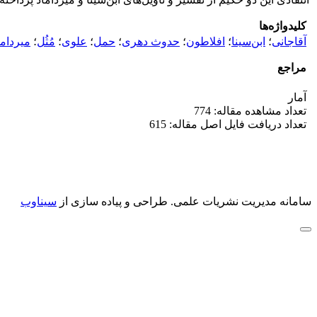
کلیدواژه‌ها
آقاجانی
؛
ابن‌سینا
؛
افلاطون
؛
حدوث دهری
؛
حمل
؛
علوی
؛
مُثُل
؛
میرداما
مراجع
آمار
تعداد مشاهده مقاله: 774
تعداد دریافت فایل اصل مقاله: 615
سامانه مدیریت نشریات علمی.
طراحی و پیاده سازی از
سیناوب