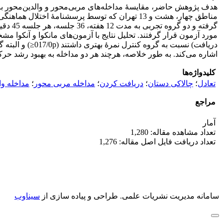
مناطق چهار، هشت و 13 تهران که توسط پرسشنامۀ 
گرفته
اشاره می‌کند. به طور خلاصه، هرچند هر دو مداخله به بهبود رشد حر
کلیدواژه‌ها
تعادل
؛
چالاکی دستان
؛
دریافت کردن
؛
مداخله مربی محور
؛
مداخله وا
مراجع
آمار
تعداد مشاهده مقاله: 1,280
تعداد دریافت فایل اصل مقاله: 1,276
سامانه مدیریت نشریات علمی.
طراحی و پیاده سازی از
سیناوب