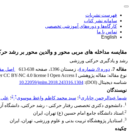
فهرست نشریات
سامانه نشر کتاب
کارگاه‌ها و دوره‌های آموزشی تخصصی
تماس با ما
English
مقایسه مداخله های مربی محور و والدین محور بر رشد حرک
رشد و یادگیری حرکتی ورزشی
مقاله 7
،
دوره 9، شماره 4
، زمستان 1396
، صفحه
613-638
اصل مقا
نوع مقاله: مقاله پژوهشی Released under CC BY-NC 4.0 license I Open Access I
شناسه دیجیتال (DOI):
10.22059/jmlm.2018.243316.1304
نویسندگان
2
*
1
شیما عبدالرحمن چاپاری
؛
سید محمد کاظم واعظ موسوی
؛
علی 
1
. دانشجوی دکتری تخصصی رفتار حرکتی - رشد حرکتی، دانشگاه آزاد 
2
.استاد دانشگاه جامع امام حسین (ع) تهران، ایران
3
. استادیار پژوهشگاه تربیت بدنی و علوم ورزشی، تهران، ایران
چکیده