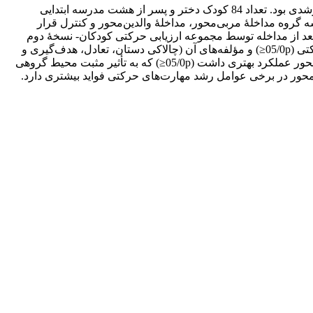
هدف پژوهش حاضر، مقایسۀ مداخله‌های مربی‌‌محور و والدین‌‌محور بر رشد مهارت‌‌های حرکتی کودکان هفت تا 10 سال با اختلال هماهنگی رشدی بود. تعداد 84 کودک دختر و پسر از هشت مدرسه ابتدایی
 در سه گروه مداخلۀ مربی‌محور، مداخلۀ والدین‌محور و کنترل قرار
. تمامی شرکت‌کنندگان قبل و بعد از مداخله توسط مجموعه ارزیابی حرکتی کودکان- نسخۀ دوم
مورد آزمون قرار گرفتند. تحلیل نتایج با آزمون‌های مانکوا و آنکوا مشخص ساخت هر دو گروه تجربی به شکل معناداری در نمرۀ کل رشد حرکتی (05/0p≤) و مؤلفه‌های آن (چالاکی دستان، تعادل، هدف‌گیری و
دریافت) نسبت به گروه کنترل نمرۀ بهتری داشتند (017/0p≤) و البته گروه مربی‌‌محور در مؤلفۀ هدف‌گیری و دریافت نسبت به گروه والدین‌‌محور عملکرد بهتری داشت (05/0p≤) که به تأثیر مثبت محیط گروهی
‌محور در برخی عوامل رشد مهارت‌های حرکتی فواید بیشتری دارد.