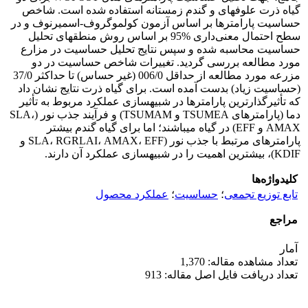
گیاه ذرت علوفه­ای و گندم زمستانه استفاده شده است. شاخص
حساسیت پارامترها بر اساس آزمون کولموگروف-اسمیرنوف و در
سطح احتمال معنی‌داری %95 بر اساس روش منطقه­ای تحلیل
حساسیت محاسبه شده و سپس نتایج تحلیل حساسیت در مزارع
مورد مطالعه بررسی گردید. تغییرات شاخص حساسیت در دو
مزرعه مورد مطالعه از حداقل 006/0 (غیر حساس) تا حداکثر 37/0
(حساسیت زیاد) بدست آمده است. برای گیاه ذرت نتایج نشان داد
که تأثیرگذارترین پارامترها در شبیه­سازی عملکرد مربوط به تأثیر
دما (پارامترهای TSUMEA و TSUMAM) و فرآیند جذب نور (SLA،
AMAX و EFF) در گیاه می­باشند؛ اما برای گیاه گندم بیشتر
پارامترهای مرتبط با جذب نور (SLA، RGRLAI، AMAX، EFF و
KDIF)، بیشترین اهمیت را در شبیه­سازی عملکرد آن دارند.
کلیدواژه‌ها
تابع توزیع تجمعی
؛
حساسیت
؛
عملکرد محصول
مراجع
آمار
تعداد مشاهده مقاله: 1,370
تعداد دریافت فایل اصل مقاله: 913