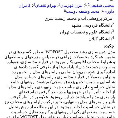
3
2
1
*
مجتبی شفیعی
؛
بیژن قهرمان
؛
بهرام ثقفیان
؛
کامران
4
2
داوری
؛
مجید وظیفه دوست
1
مرکز پژوهشی آب و محیط زیست شرق
2
دانشگاه فردوسی مشهد
3
دانشگاه علوم و تحقیقات تهران
4
دانشگاه گیلان
چکیده
مدل شبیه­سازی رشد محصول WOFOST به طور گسترده­ای در
تخمین عملکرد محصولات زراعی در مقیاس مزرعه­ای و منطقه­ای
و شرایط مختلف اقلیمی بکار می­رود. در فرآیند مدل­سازی، همواره
به سبب وجود تعداد زیاد پارامترها و از طرفی کمبود داده‌های
اندازه‌گیری شده نمی‌توان تمامی پارامترهای مدل را تخمین زد.
بنابراین معمولاً در فرآیند مدل­سازی پارامترهای حساس مدل
شناسایی و سپس تخمین‌زده (واسنجی) می­شوند. روش­های جامع
تحلیل حساسیت ابزاری مناسب جهت رتبه­بندی پارامترهای مدل­ها
از لحاظ تأثیر آنها در خروجی­ها و در نظر گرفتن تمام فضای
پارامتری مدل­ها می­باشند. در این روش‌ها علاوه بر در نظر گرفتن
تأثیر پارامترهای مدل به تنهایی، تأثیر ترکیب پارامترهای مختلف نیز
در تحلیل حساسیت لحاظ می­شود. در این مطالعه از روش تحلیل
حساسیت منطقه­ای یکی از روش­های پرکاربرد تحلیل حساسیت
جامع، جهت تحلیل حساسیت پارامترهای مدل WOFOST برای دو