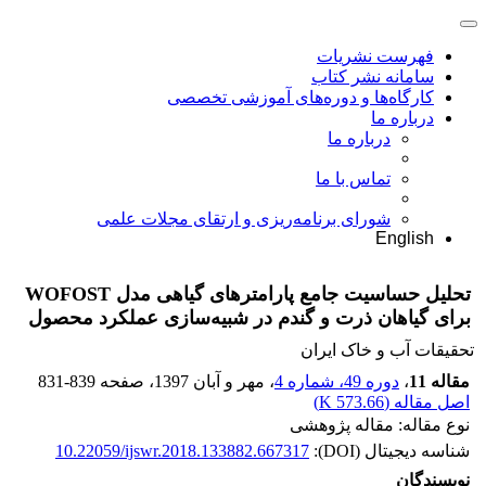
فهرست نشریات
سامانه نشر کتاب
کارگاه‌ها و دوره‌های آموزشی تخصصی
درباره ما
درباره ما
تماس با ما
شورای برنامه‌ریزی و ارتقای مجلات علمی
English
تحلیل حساسیت جامع پارامترهای گیاهی مدل WOFOST
برای گیاهان ذرت و گندم در شبیه‌سازی عملکرد محصول
تحقیقات آب و خاک ایران
مقاله 11
،
دوره 49، شماره 4
، مهر و آبان 1397
، صفحه
831-839
اصل مقاله (
573.66 K
)
نوع مقاله: مقاله پژوهشی
شناسه دیجیتال (DOI):
10.22059/ijswr.2018.133882.667317
نویسندگان