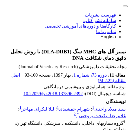
فهرست نشریات
سامانه نشر کتاب
کارگاه‌ها و دوره‌های آموزشی تخصصی
تماس با ما
English
تمییز آلل‏ های MHC سگ (DLA-DRB1) با روش تحلیل
دقیق دمای شکافت DNA
مجله تحقیقات دامپزشکی (Journal of Veterinary Research)
مقاله 11
،
دوره 73، شماره 1
، بهار 1397
، صفحه
93-100
اصل
مقاله (
2.25 M
)
نوع مقاله: هماتولوژی و بیوشیمی درمانگاهی
شناسه دیجیتال (DOI):
10.22059/jvr.2018.137896.2392
نویسندگان
1
1
1
سید میلاد واحدی
؛
شهرام جمشیدی
؛
لیلا لنکرای مهاجر
؛
2
*
غلامرضا نیکبخت بروجنی
1
گروه بیماریهای داخلی، دانشکده دامپزشکی دانشگاه تهران،
تهران، ایران