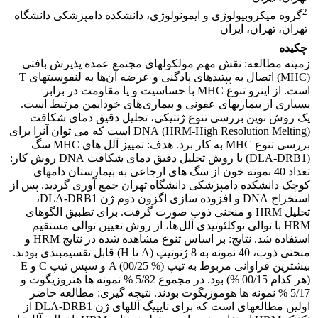
2
گروه میکروبیولوژی و ایمونولوژی، دانشکده دامپزشکی دانشگاه
تهران، تهران، ایران
چکیده
زمینه مطالعه: نقش مهم مولکول‏های مجتمع عمده پذیرش بافتی
(MHC) اتصال به پپتید‌های پادگنی و عرضه آن‌ها به لنفوسیت‏های T
است. از اینرو تنوع MHC با حساسیت و یا مقاومت در برابر
بسیاری از بیماری‏های عفونی و بیماری های خودایمن مرتبط است.
یک روش نوین بررسی تنوع ژنتیکی، تحلیل دقیق دمای شکافت
(HRM-High Resolution Melting) DNA است که می توان آنرا برای
بررسی تنوع MHC به کار برد. هدف: تمییز آلل‏ های MHC سگ
(DLA-DRB1) با روش تحلیل دقیق دمای شکافت DNA روش کار:
تعداد 40 نمونه خون از سگ های ارجاعی به بیمارستان دام‏های
کوچک دانشکده دامپزشکی دانشگاه تهران جمع آوری گردید. پس از
استخراج DNA و افزوده سازی اگزون دوم ژن DLA-DRB1،
تحلیل HRM و منحنی ذوب صورت گرفت. برای تطبیق الگوهای
HRM با توالی نوکلئوتیدی آلل ها، از روش تعیین توالی مستقیم
استفاده شد. نتایج: بر اساس تنوع مشاهده شده در نتایج HRM و
منحنی ذوب، 40 نمونه به 8 ژنوتیپ (A تا H) قابل تقسیم‏بندی بودند.
بیشترین فراوانی مربوط به تیپ A (00/25 %) و سپس تیپ C و E
(هر کدام 00/15 %) بود. در مجموع 5/82 % نمونه ها هتروزیگوت و
5/17 % نمونه ها هوموزیگوت بودند. نتیجه گیری: مطالعه حاضر
اولین مطالعه‏ای است که برای تایپیگ آلل‏های ژن DLA-DRB1 از