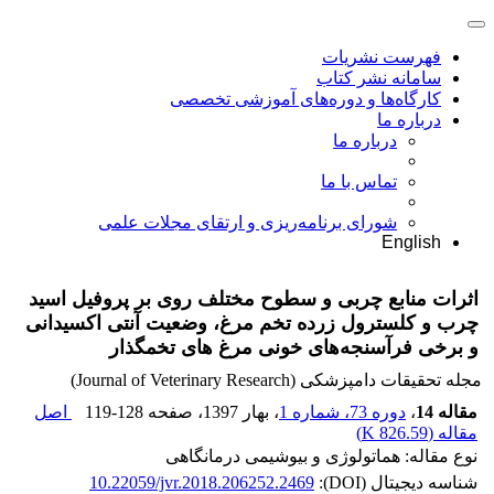
فهرست نشریات
سامانه نشر کتاب
کارگاه‌ها و دوره‌های آموزشی تخصصی
درباره ما
درباره ما
تماس با ما
شورای برنامه‌ریزی و ارتقای مجلات علمی
English
اثرات منابع چربی و سطوح مختلف روی بر پروفیل اسید
چرب و کلسترول زرده تخم مرغ، وضعیت آنتی اکسیدانی
و برخی فرآسنجه‌های خونی مرغ های تخمگذار
مجله تحقیقات دامپزشکی (Journal of Veterinary Research)
مقاله 14
،
دوره 73، شماره 1
، بهار 1397
، صفحه
119-128
اصل
مقاله (
826.59 K
)
نوع مقاله: هماتولوژی و بیوشیمی درمانگاهی
شناسه دیجیتال (DOI):
10.22059/jvr.2018.206252.2469