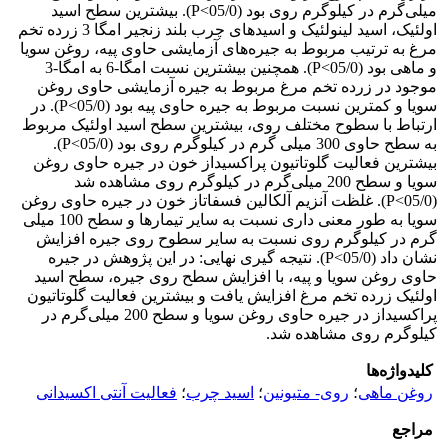
میلی‌گرم در کیلوگرم روی بود (05/0>P). بیشترین سطح اسید
اولئیک، اسید لینولئیک و اسیدهای چرب بلند زنجیر امگا 3 زرده تخم
مرغ به ترتیب مربوط به جیره‌های آزمایشی حاوی پیه، روغن سویا
و ماهی بود (05/0>P). همچنین بیشترین نسبت امگا-6 به امگا-3
موجود در زرده تخم مرغ مربوط به جیره آزمایشی حاوی روغن
سویا و کمترین نسبت مربوط به جیره حاوی پیه بود (05/0>P). در
ارتباط با سطوح مختلف روی، بیشترین سطح اسید اولئیک مربوط
به سطح حاوی 300 میلی گرم در کیلوگرم روی بود (05/0>P).
بیشترین فعالیت گلوتاتیون پراکسیداز خون در جیره حاوی روغن
سویا و سطح 200 میلی‌گرم در کیلوگرم روی مشاهده شد
(05/0>P). غلظت آنزیم آلکالین فسفاتاز خون در جیره حاوی روغن
سویا به طور معنی داری نسبت به سایر تیمارها و سطح 100 میلی
گرم در کیلوگرم روی نسبت به سایر سطوح روی جیره افزایش
نشان داد (05/0>P). نتیجه گیری نهایی: در این پژوهش در جیره
حاوی روغن سویا و پیه، با افزایش سطح روی جیره، سطح اسید
اولئیک زرده تخم مرغ افزایش یافت و بیشترین فعالیت گلوتاتیون
پراکسیداز در جیره حاوی روغن سویا و سطح 200 میلی‌گرم در
کیلوگرم روی مشاهده شد.
کلیدواژه‌ها
روغن ماهی
؛
روی- متیونین
؛
اسید چرب
؛
فعالیت آنتی اکسیدانی
مراجع