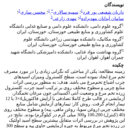
نویسندگان
2
1
*
1
داریان شفیعی پور فرد
؛
سمیه سالاری
؛
محسن ساری
؛
3
2
سامان آبدانان مهدیزاده
؛
مهدی زارعی
1
گروه علوم دامی، دانشکده علوم دامی و صنایع غذایی دانشگاه
علوم کشاورزی و منابع طبیعی خوزستان، خوزستان، ایران
2
گروه مکانیک، دانشکده مهندسی زراعی دانشگاه علوم
کشاورزی و منابع طبیعی خوزستان، خوزستان، ایران
3
گروه بهداشت مواد غذایی، دانشکده دامپزشکی دانشگاه شهید
چمران اهواز، اهواز، ایران
چکیده
زمینه مطالعه: یکی از مباحثی که نگرانی زیادی را در مورد مصرف
تخم مرغ ایجاد نموده است، سطح کلسترول ومیزان اسیدهای
چرب اشباع تخم‌مرغ می باشد. هدف: به منظور بررسی اثرات
منابع چربی و سطوح مختلف روی بر ترکیب اسید چرب، کلسترول
زرده تخم مرغ و وضعیت آنتی اکسیدانی خون مرغان تخمگذار،
آزمایشی در قالب طرح کاملا تصادفی با آرایش فاکتوریل4×3 با 12
تیمار انجام گرفت. روش کار: تیمارهای آزمایش شامل منابع
مختلف چربی (روغن سویا، روغن ماهی، پیه) و سطوح مختلف روی
(40 (کنترل) 100،200 و300 میلی گرم در کیلوگرم) بودند. نتایج: در
این پژوهش در بررسی اثرات متقابل بیشترین سطح اسید اولئیک
در زرده تخم مرغ مربوط به جیره آزمایشی حاوی پیه و سطح 300