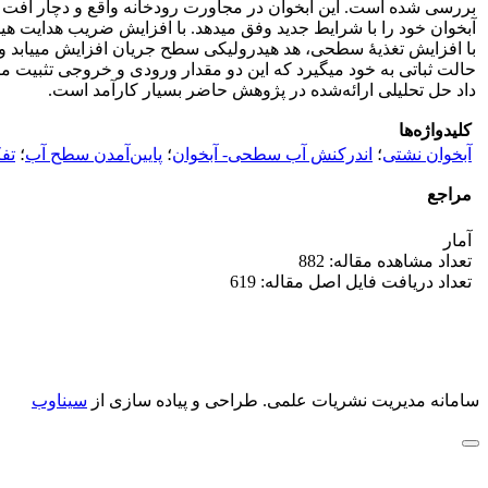
بررسی شده است. این آبخوان در مجاورت رودخانه واقع و دچار افت 
آبخوان خود را با شرایط جدید وفق می‏دهد. با افزایش ضریب هدایت هی
حالت ثباتی به خود می‏گیرد که این دو مقدار ورودی و خروجی تثبیت می‏
داد حل تحلیلی ارائه‌شده در پژوهش حاضر بسیار کارآمد است.
کلیدواژه‌ها
آبخوان نشتی
؛
اندرکنش آب سطحی- آبخوان‌
؛
پایین‌آمدن سطح آب
؛
تف
مراجع
آمار
تعداد مشاهده مقاله: 882
تعداد دریافت فایل اصل مقاله: 619
سامانه مدیریت نشریات علمی.
طراحی و پیاده سازی از
سیناوب