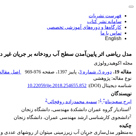
فهرست نشریات
سامانه نشر کتاب
کارگاه‌ها و دوره‌های آموزشی تخصصی
تماس با ما
English
مدل ریاضی اثر پایین‌آمدن سطح آب رودخانه بر جریان غیر د
مجله اکوهیدرولوژی
مقاله 19
،
دوره 5، شماره 3
، پاییز 1397
، صفحه
969-976
اصل مقاله 
نوع مقاله: پژوهشی
شناسه دیجیتال (DOI):
10.22059/ije.2018.254655.852
نویسندگان
2
1
*
ایرج سعیدپناه
؛
سمیه محمدزاده روفچائی
1
استادیار گروه عمران دانشکدۀ مهندسی، دانشگاه زنجان
2
دانشجوی کارشناسی ارشد مهندسی عمران، دانشگاه زنجان
چکیده
به‌منظور مدل‌سازی جریان آب زیرزمینی می‏توان از روش‏های عددی و ت