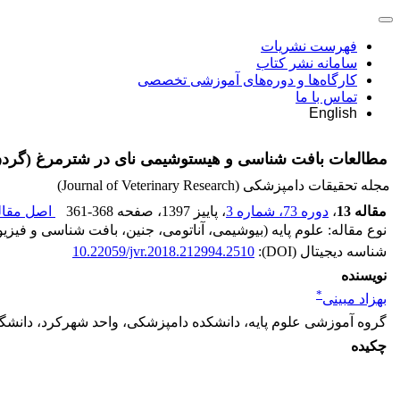
فهرست نشریات
سامانه نشر کتاب
کارگاه‌ها و دوره‌های آموزشی تخصصی
تماس با ما
English
مطالعات بافت شناسی و هیستوشیمی نای در شترمرغ (گردن
مجله تحقیقات دامپزشکی (Journal of Veterinary Research)
مقاله 13
،
دوره 73، شماره 3
، پاییز 1397
، صفحه
361-368
اصل مقاله
نوع مقاله: علوم پایه (بیوشیمی، آناتومی، جنین، بافت شناسی و فیزی
شناسه دیجیتال (DOI):
10.22059/jvr.2018.212994.2510
نویسنده
*
بهزاد مبینی
گروه آموزشی علوم پایه، دانشکده دامپزشکی، واحد شهرکرد، دانشگاه
چکیده