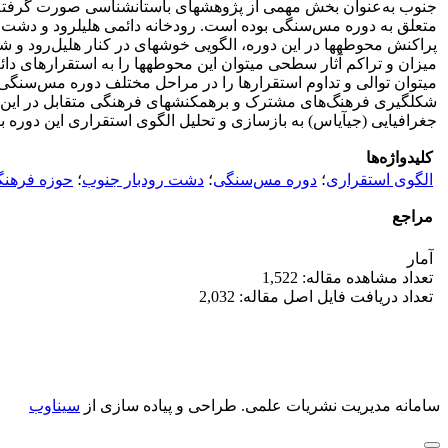
متعلق به دوره مس‌سنگی بوده است. رودخانه دائمی هلیل­رود و دشت
پراکنش محوطه­ها در این دوره، الگویی خوشه­ای در کنار هلیل‌رود 
میزان و تراکم آثار سطحی می­توان این محوطه­ها را به استقرارهای دا
می­توان توالی و تداوم استقرارها را در مراحل مختلف دوره مس‌سن
شکل­گیری فرهنگ‌های مشترک و برهم­کنش­های فرهنگی متقابل در این
جغرافیایی (جی­آی­اس) به بازسازی و تحلیل الگوی استقراری این دوره بپ
کلیدواژه‌ها
الگوی استقراری
؛
دوره مس‌سنگی
؛
دشت رودبار جنوب
؛
حوزه فرهنگ
مراجع
آمار
تعداد مشاهده مقاله: 1,522
تعداد دریافت فایل اصل مقاله: 2,032
سامانه مدیریت نشریات علمی.
طراحی و پیاده سازی از
سیناوب