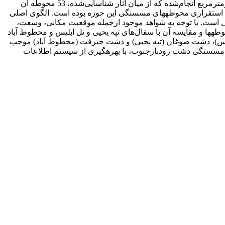
جنوب به‌عنوان بخش مهمی از پژوهش­های باستان­شناسی صورت گرفته در حوزه فرهنگی هلیل‌رود در محدوده­ای به وسعت بیش از 6000 کیلومترمربع انجام‌شده که از میان آثار شناسایی‌شده، 53 محوطه آن
ی استقراری محوطه­های مس­سنگی این حوزه بوده است. الگوی اصلی
هی است. با توجه به شواهد موجود ازجمله موقعیت مکانی، وسعت،
وطه­ها و مقایسه آن با سفال‌های تپه یحیی و تل ابلیس و محطوط آباد
ابلیس)، دشت صوغان (تپه یحیی) و دشت جیرفت (محطوط آباد) موجب
 مس­سنگی دشت رودبارجنوب، با بهره­گیری از سیستم اطلاعات