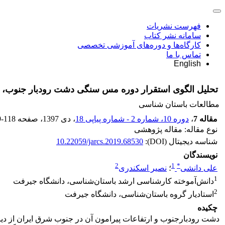
فهرست نشریات
سامانه نشر کتاب
کارگاه‌ها و دوره‌های آموزشی تخصصی
تماس با ما
English
تحلیل الگوی استقرار دوره مس سنگی دشت رودبار جنوب، 
مطالعات باستان شناسی
مقاله 7
،
دوره 10، شماره 2 - شماره پیاپی 18
، دی 1397
، صفحه
9-118
نوع مقاله: مقاله پژوهشی
شناسه دیجیتال (DOI):
10.22059/jarcs.2019.68530
نویسندگان
2
1
*
علی دانشی
؛
نصیر اسکندری
1
دانش‌آموخته کارشناسی ارشد باستان‌شناسی، دانشگاه جیرفت
2
استادیار گروه باستان‌شناسی، دانشگاه جیرفت
چکیده
دشت رودبارجنوب و ارتفاعات پیرامون آن در جنوب شرق ایران از دیر