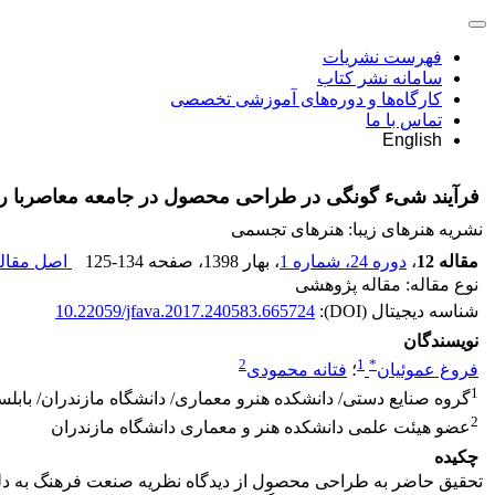
فهرست نشریات
سامانه نشر کتاب
کارگاه‌ها و دوره‌های آموزشی تخصصی
تماس با ما
English
فرآیند شیء گونگی در طراحی محصول در جامعه معاصربا ر
نشریه هنرهای زیبا: هنرهای تجسمی
مقاله 12
،
دوره 24، شماره 1
، بهار 1398
، صفحه
125-134
اصل مقاله
نوع مقاله: مقاله پژوهشی
شناسه دیجیتال (DOI):
10.22059/jfava.2017.240583.665724
نویسندگان
2
1
*
فروغ عموئیان
؛
فتانه محمودی
1
گروه صنایع دستی/ دانشکده هنرو معماری/ دانشگاه مازندران/ بابلسر
2
عضو هیئت علمی دانشکده هنر و معماری دانشگاه مازندران
چکیده
تحقیق حاضر به طراحی محصول از دیدگاه نظریه صنعت فرهنگ به دلی