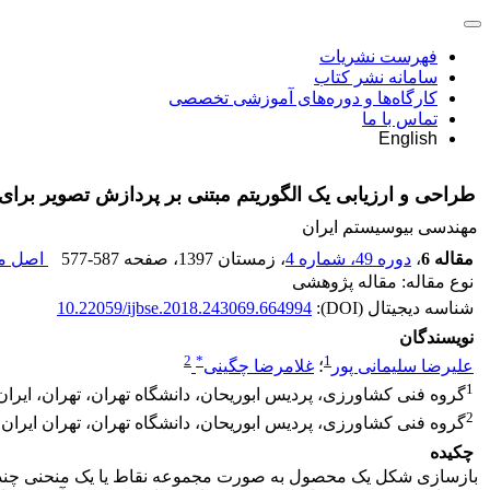
فهرست نشریات
سامانه نشر کتاب
کارگاه‌ها و دوره‌های آموزشی تخصصی
تماس با ما
English
طراحی و ارزیابی یک الگوریتم مبتنی بر پردازش تصویر برای 
مهندسی بیوسیستم ایران
مقاله 6
،
دوره 49، شماره 4
، زمستان 1397
، صفحه
577-587
اصل مق
نوع مقاله: مقاله پژوهشی
شناسه دیجیتال (DOI):
10.22059/ijbse.2018.243069.664994
نویسندگان
2
*
1
علیرضا سلیمانی پور
؛
غلامرضا چگینی
1
گروه فنی کشاورزی، پردیس ابوریحان، دانشگاه تهران، تهران، ایران
2
گروه فنی کشاورزی، پردیس ابوریحان، دانشگاه تهران، تهران ایران
چکیده
بازسازی شکل یک محصول به صورت مجموعه نقاط یا یک منحنی چندجمل