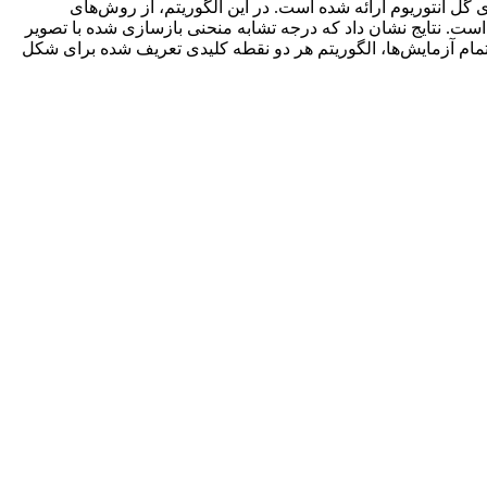
گل آنتوریوم ارائه شده است. در این الگوریتم، از روش‌‌های
ست. نتایج نشان داد که درجه تشابه منحنی بازسازی شده با تصویر
‌طور میانگین، 6/97% بود. زمان پردازش الگوریتم در حالت تعداد گره بی‌‌اسپلاین بهینه، 62/0 ثانیه بود. در تمام آزمایش‌‌ها، الگوریتم هر دو نقطه کلیدی تعریف شده برای شکل