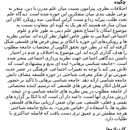
چکیده
اختلافات نظری، پیرامون نسبت میان علم مدرن با دین، منجر به
نوعی طیف بندی میان متفکرین این حوزه شده است. دیدگاه علم
تجدد طلب، پیرایه زدا و سنت گرایی اسلامی، سه رویکرد کلان این
میدان منازعه هستند که هر یک به گونه ای متفاوت نسبت به
موضوعِ امکان یا امتناع تحقق علم دینی به طور عام و علوم
اجتماعی اسلامی به طور خاص اظهار نظر کرده اند. تمامی نظریه
ها و رویکردهای این حوزه با اتکای بر پیش فرض های فلسفی شکل
گرفته اند که در بطن خود تحقق الگویی از مختصات جامعه مطلوب
را هدف گذاری کرده اند. این موضوع به اختلاف و عدم در اختیار
داشتن دیدگاهی اجماعی جهت نظریه پردازی اجتماعی منجر شده
است. «جامعه شناسی برهانی» ایده ای بدیع و پیشنهادی است که
تلاش می کند با توجه به تغییرات اجتماعی- فرهنگی در عصر جدید،
صورتی نو از تفکر معرفت شناختی در حوزه فلسفه مضاف دانش
جامعه شناسی ارائه دهد. جامعه شناسی برهانی با تاکید بر حضور
غیرقابل انکار پیش فرض های فلسفی که ترسیم کننده مختصاتی
از جامعه مطلوب در پس نظریه های جامعه شناسی و در نتیجه
ارزش مداری آنها است، داعیه دار آن است که با اتکا بر گزاره های
یقینی و عقلی- فلسفی، می توان ضمن ارزیابی بنیادهای فلسفی
نظریه ها، با استفاده از «قیاس تجربی»، به نتایج جامعه شناختی
هرچه مطمئن تر و عمیق تری دست یافت که فاصله حداکثری با
ظنّیات دارد.
کلیدواژه‌ها