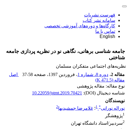
فهرست نشریات
سامانه نشر کتاب
کارگاه‌ها و دوره‌های آموزشی تخصصی
تماس با ما
English
جامعه شناسی برهانی، نگاهی نو در نظریه پردازی جامعه
شناختی
نظریه‌های اجتماعی متفکران مسلمان
مقاله 2
،
دوره 8، شماره 1
، فروردین 1397
، صفحه
37-58
اصل
مقاله (
471.5 K
)
نوع مقاله: مقاله پژوهشی
شناسه دیجیتال (DOI):
10.22059/jstmt.2019.70421
نویسندگان
2
1
*
نوراله نورانی
؛
غلامرضا جمشیدیها
1
پژوهشگر
2
سردبیر/استاد دانشگاه تهران