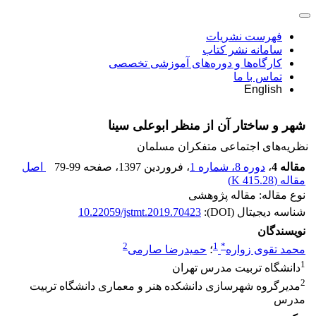
فهرست نشریات
سامانه نشر کتاب
کارگاه‌ها و دوره‌های آموزشی تخصصی
تماس با ما
English
شهر و ساختار آن از منظر ابوعلی سینا
نظریه‌های اجتماعی متفکران مسلمان
مقاله 4
،
دوره 8، شماره 1
، فروردین 1397
، صفحه
79-99
اصل
مقاله (
415.28 K
)
نوع مقاله: مقاله پژوهشی
شناسه دیجیتال (DOI):
10.22059/jstmt.2019.70423
نویسندگان
2
1
*
محمد تقوی زواره
؛
حمیدرضا صارمی
1
دانشگاه تربیت مدرس تهران
2
مدیرگروه شهرسازی دانشکده هنر و معماری دانشگاه تربیت
مدرس