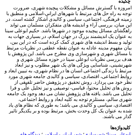
چکیده
امروزه با گسترش مسائل و مشکلات پیچیده شهری، ضرورت
توجه به راه حل های مرتبط با شهرهای ایرانی-اسلامی و منطبق با
زمینه فرهنگی، اجتماعی، سیاسی و کالبدی آشکار گشته است. در
این میان، بررسی آراء و اندیشه های متفکران مسلمان می تواند
راهگشای مسائل پیچیده موجود در شهرها باشد. حکیم ابوعلی سینا
به عنوان یک اندیشمند بزرگ در جهان اسلام، در بسیاری جهات به
تولید و بسط اندیشه های شهری کمک کرده است که در این بین،
بیان مفهوم مدینه عادله به عنوان نقطه عطفی در نظریات مرتبط
با مسائل شهری و شهرسازی وی مطرح می باشد. این پژوهش با
هدف بررسی نظریات ابوعلی سینا در حوزه مسائل شهری و
شهرنشینی، شناسایی ویژگی های یک شهر مطلوب و نیز ابعاد
مرتبط با زندگی اجتماعی انسان ها در نظام شهری، به تبیین ابعاد و
روابط اجتماعی، اقتصادی، سیاسی و کالبدی جامعه شهری مورد
نظر خود می پردازد. روش تحقیق در پژوهش حاضر تلفیقی از
روش های تحلیل محتوا، قیاسی- توصیفی و نیز تحلیل علّی و فرا
تحلیل می باشد. یافته های پژوهش نشان می دهد وجود یک جامعه
شهری سالم، مستلزم توجه به کلیه ابعاد و روابط اجتماعی،
اقتصادی، سیاسی و کالبدی می باشد؛ به طوری که نظام های یاد
شده به عنوان یک کل وحدت بخش، مرتبط بوده و بر یکدیگر تاثیر
گذار می باشند.
کلیدواژه‌ها
ابوعلی سینا
؛
شهرسازی
؛
شهر ایرانی- اسلامی
؛
دیدگاه های