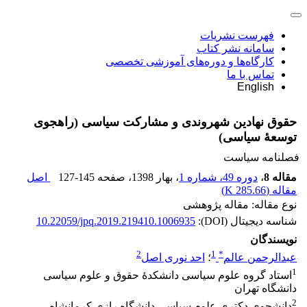
فهرست نشریات
سامانه نشر کتاب
کارگاه‌ها و دوره‌های آموزشی تخصصی
تماس با ما
English
حقوق نهادین شهروندی و مشارکت سیاسی (راهجوی
توسعۀ سیاسی)
فصلنامه سیاست
مقاله 8
،
دوره 49، شماره 1
، بهار 1398
، صفحه
127-145
اصل
مقاله (
285.66 K
)
نوع مقاله: مقاله پژوهشی
شناسه دیجیتال (DOI):
10.22059/jpq.2019.219410.1006935
نویسندگان
2
1
*
عبدالرحمن عالم
؛
احد نوری اصل
1
استاد گروه علوم سیاسی دانشکدۀ حقوق و علوم سیاسی
دانشگاه تهران
2
دانشجوی دکتری علوم سیاسی دانشگاه رازی کرمانشاه