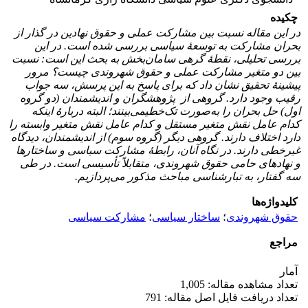
چکیده
در این مقاله نسبت بین مشارکت عملی و حقوق نهادین در گذار از
بحران مشارکت به توسعۀ سیاسی بررسی شده است. در این
بررسی تحلیلی، نقطۀ گرهی سامان
بخش به بحث این است: نسبت
بین دو متغیر مشارکت عملی و حقوق شهروندی چیست؟ مرور
پیشینۀ تحقیق نشان داد که برای پاسخ به این پرسش، سه جواب
رقیب وجود دارد. گروهی از پژوهشگران و اندیشمندان (دو گروه
اول) حل بحران را به
صورت تک
خطی
می‌بینند؛ البته دربارۀ اینکه
کدام عامل نقش متغیر مستقل و کدام عامل نقش متغیر وابسته را
دارد اختلاف دارند. گروهی دیگر (گروه سوم) از اندیشمندان، دیدگاه
غیرخطی دارند. در نگاه آنان، رابطۀ مشارکت سیاسی و ساختارها
و نهادهای حامی حقوق شهروندی، متقابلاً تأسیسی است. در طی
سه گفتار، به تبارشناسی مباحث مذکور می
پردازیم.
کلیدواژه‌ها
حقوق شهروندی
؛
ساختار سیاسی
؛
مشارکت سیاسی
مراجع
آمار
تعداد مشاهده مقاله: 1,005
تعداد دریافت فایل اصل مقاله: 791