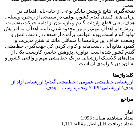
است.
نتیجه‌‌گیری
: نتایج پژوهش بیانگر نوعی از ‏جابه‌جایی اهداف در
برنامه‌های کلیدی گندم کشور، توقف در سطحی از زنجیره وسیله ـ
‏هدف، یعنی قطع ‏واردات گندم و بازماندن از ادامه حرکت به‌سمت
ارزش‌ها و اهدافِ مهم‌تر و نیز محدود شدنِ ‏دامنه ‏اهداف به افزایش
تولید گندم است. پیوند عواقب برآمده از ضعف در دقت، عمق و
وسعت اهداف این برنامه‌ها ‏با ‏مسائلی مانند نداشتن مدیریت و
کمبود منابع آبی، دست‌مایه واکاوی کردن کل جهت‌گیری خط‌مشی
گندم ‏کشور شده است.‏ نوآوری پژوهش حاضر، کاربست یکی از
مدل‌های کلاسیک ارزشیابی در یک خط‌مشی مهم و واقعی کشور و
نشان‌دادن کارآمدی آن است.
کلیدواژه‌ها
ارزشیابی خط‌مشی عمومی
؛
خط‌مشی گندم
؛
ارزشیابی آزاد از
هدف
؛
ارزشیابی ‏CIPP
؛
زنجیره وسیله ـ ‏هدف
مراجع
آمار
تعداد مشاهده مقاله: 1,993
تعداد دریافت فایل اصل مقاله: 1,111