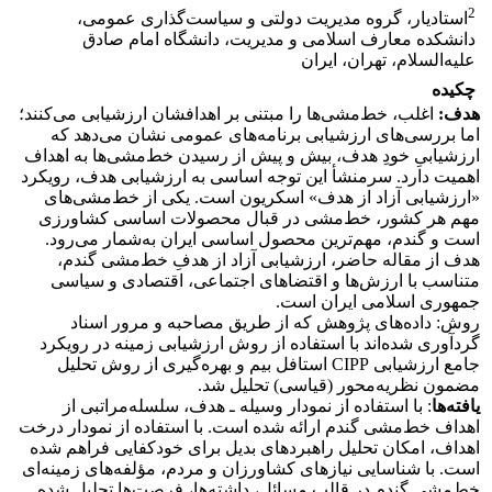
2
استادیار، گروه مدیریت دولتی و سیاست‌گذاری عمومی،
دانشکده معارف اسلامی و مدیریت، دانشگاه امام صادق
علیه‌السلام، تهران، ایران
چکیده
هدف:
اغلب، خط‌مشی‌ها را مبتنی بر اهدافشان ارزشیابی می‌کنند؛
اما بررسی‌های ارزشیابی برنامه‌های عمومی نشان ‏می‌دهد که
ارزشیابیِ خودِ هدف، بیش و پیش از رسیدن خط‌مشی‌ها به اهداف
اهمیت دارد. سرمنشأ این توجه ‏اساسی به ارزشیابی هدف، رویکرد
«ارزشیابی آزاد از هدف» اسکریون است. یکی از خط‌مشی‌های
مهم هر ‏کشور، خط‌مشی در قبال محصولات اساسی کشاورزی
است و گندم، مهم‌ترین محصول اساسی ایران به‌شمار می‌رود.
هدف از مقاله حاضر، ارزشیابی آزاد از هدفِ خط‌مشی گندم،
متناسب با ارزش‌ها و اقتضاهای ‏اجتماعی، اقتصادی و سیاسی
جمهوری اسلامی ایران است.
روش: داده‌های پژوهش که از طریق مصاحبه و مرور اسناد
گردآوری ‌شده‌اند با استفاده از روش ارزشیابی زمینه ‏در رویکرد
جامع ارزشیابی ‏CIPP‏ استافل‌ بیم و ‏بهره‌گیری از روش تحلیل
مضمون نظریه‌محور (قیاسی) تحلیل شد.
یافته‌ها
: با استفاده از نمودار وسیله ـ هدف، سلسله‌مراتبی از
اهداف خط‌مشی گندم ارائه شده است. با استفاده از نمودار درخت
اهداف، امکان تحلیل راهبردهای بدیل برای خودکفایی فراهم شده
است. با شناسایی نیازهای کشاورزان و مردم، مؤلفه‌های زمینه‌ای
خط‌مشی گندم در قالب مسائل، داشته‌ها، فرصت‌ها تحلیل شده