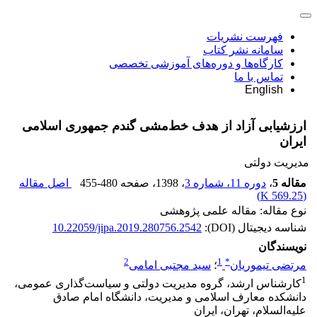
فهرست نشریات
سامانه نشر کتاب
کارگاه‌ها و دوره‌های آموزشی تخصصی
تماس با ما
English
ارزشیابی آزاد از هدف خط‌‌مشی‌ گندم جمهوری اسلامی
ایران
مدیریت دولتی
مقاله 5
،
دوره 11، شماره 3
، 1398
، صفحه
455-480
اصل مقاله
)
569.25 K
(
نوع مقاله: مقاله علمی پژوهشی
شناسه دیجیتال (DOI):
10.22059/jipa.2019.280756.2542
نویسندگان
2
1
*
مرتضی تیموریان
؛
سید مجتبی امامی
1
کارشناس ارشد، گروه مدیریت دولتی و سیاست‌گذاری عمومی،
دانشکده معارف اسلامی و مدیریت، دانشگاه امام صادق
علیه‌السلام، تهران، ایران