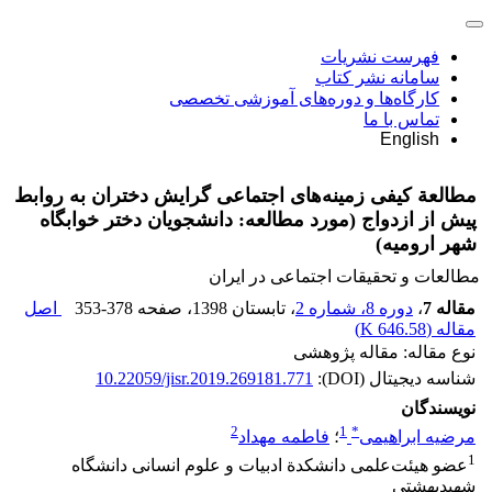
فهرست نشریات
سامانه نشر کتاب
کارگاه‌ها و دوره‌های آموزشی تخصصی
تماس با ما
English
مطالعة کیفی زمینه‌های اجتماعی گرایش دختران به روابط
پیش از ازدواج (مورد مطالعه: دانشجویان دختر خوابگاه
شهر ارومیه)
مطالعات و تحقیقات اجتماعی در ایران
مقاله 7
،
دوره 8، شماره 2
، تابستان 1398
، صفحه
353-378
اصل
مقاله (
646.58 K
)
نوع مقاله: مقاله پژوهشی
شناسه دیجیتال (DOI):
10.22059/jisr.2019.269181.771
نویسندگان
2
1
*
مرضیه ابراهیمی
؛
فاطمه مهداد
1
عضو هیئت‌علمی دانشکدة ادبیات و علوم انسانی دانشگاه
شهیدبهشتی