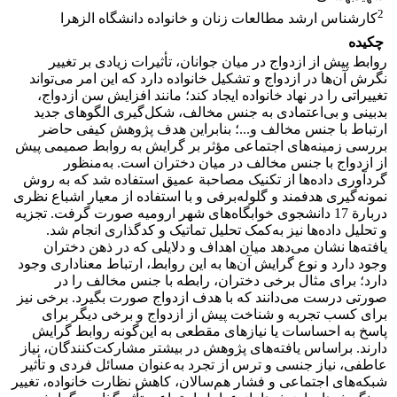
2
کارشناس ارشد مطالعات زنان و خانواده دانشگاه الزهرا
چکیده
روابط پیش از ازدواج در میان جوانان، تأثیرات زیادی بر تغییر
نگرش آن‌ها در ازدواج و تشکیل خانواده دارد که این امر می‌تواند
تغییراتی را در نهاد خانواده ایجاد کند؛ مانند افزایش سن ازدواج،
بدبینی و بی‌اعتمادی به جنس مخالف، شکل‌گیری الگوهای جدید
ارتباط با جنس مخالف و...؛ بنابراین هدف پژوهش کیفی حاضر
بررسی زمینه‌های اجتماعی مؤثر بر گرایش به روابط صمیمی پیش
از ازدواج با جنس مخالف در میان دختران است. به‌منظور
گردآوری داده‌ها از تکنیک مصاحبة عمیق استفاده شد که به روش
نمونه‌گیری هدفمند و گلوله‌برفی و با استفاده از معیار اشباع نظری
دربارة 17 دانشجوی خوابگاه‌های شهر ارومیه صورت گرفت. تجزیه
‌و تحلیل داده‌ها نیز به‌کمک تحلیل تماتیک و کدگذاری انجام شد.
یافته‌ها نشان می‌دهد میان اهداف و دلایلی که در ذهن دختران
وجود دارد و نوع گرایش آن‌ها به این روابط، ارتباط معناداری وجود
دارد؛ برای مثال برخی دختران، رابطه با جنس مخالف را در
صورتی درست می‌دانند که با هدف ازدواج صورت بگیرد. برخی نیز
برای کسب تجربه و شناخت پیش از ازدواج و برخی دیگر برای
پاسخ به احساسات یا نیازهای مقطعی به این‌گونه روابط گرایش
دارند. براساس یافته‌های پژوهش در بیشتر مشارکت‌کنندگان، نیاز
عاطفی، نیاز جنسی و ترس از تجرد به‌عنوان مسائل فردی و تأثیر
شبکه‌های اجتماعی و فشار هم‌سالان، کاهش نظارت خانواده، تغییر