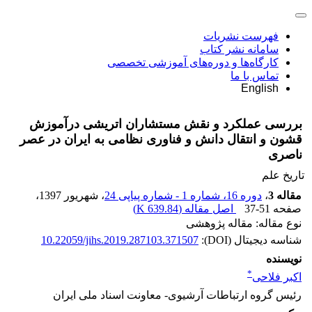
فهرست نشریات
سامانه نشر کتاب
کارگاه‌ها و دوره‌های آموزشی تخصصی
تماس با ما
English
بررسی عملکرد و نقش مستشاران اتریشی درآموزش
قشون و انتقال دانش و فناوری نظامی به ایران در عصر
ناصری
تاریخ علم
مقاله 3
،
دوره 16، شماره 1 - شماره پیاپی 24
، شهریور 1397
،
صفحه
37-51
اصل مقاله (
639.84 K
)
نوع مقاله: مقاله پژوهشی
شناسه دیجیتال (DOI):
10.22059/jihs.2019.287103.371507
نویسنده
*
اکبر فلاحی
رئیس گروه ارتباطات آرشیوی- معاونت اسناد ملی ایران