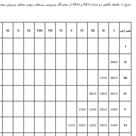
جدول 4. فاصلة تکاملی دو جدایة NR15 و NR16 از نمایندگان ویروسی تیپ‌های ژنومی مختلف ویروس بیماری نیوکاسل
تیپ ژنی
I
II
III
IV
V
VI
VII
VIII
IX
X
XI
I
096/0
II
133/0
082/0
III
083/0
138/0
091/0
IV
134/0
154/0
195/0
159/0
V
115/0
103/0
126/0
185/0
134/0
VI