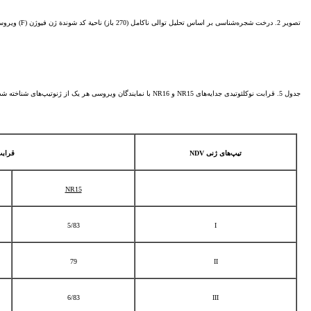
تصویر 2. درخت شجره‌شناسی بر اساس تحلیل توالی ناکامل (270 باز) ناحیة کد شوندة ژن فیوژن (F) ویروس‌های بیماری
جدول 5. قرابت نوکلئوتیدی جدایه‌های NR15 و NR16 با نمایندگان ویروسی هر یک از ژنوتیپ‌های شناخته شدةNDV بر اساس توالی ژن HN
تیپ‌های ژنی
NDV
قرابت
NR15
5/83
I
79
II
6/83
III