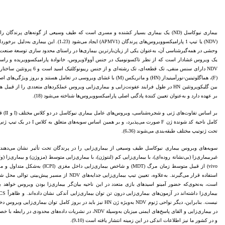
بیماری نیوکاسل (ND) یک بیماری بسیار کشنده و مسری است که طیف وسیعی از گونه‌های پرندگ
(NDV) یا تیپ 1 پارامیکسوویروس‌های پرندگان (APMV1
NDV دارای سنس منفی، تک قطعه‌ای، 
بر عهده دارد و به‌عنوان تعیین کنندة پادگنی اصلی پارامیکسوویروس‌ها شناخته می‌شود (18).
بر اساس
تحت ژنوتیپ مختلف طبقه‌بندی می‌شوند (6،36).
در بیماری‌زایی و القای پاسخ‌های ایمنی میزبان به‌وسیلة NDV، در نشریا
و در کشور ما نیز اطلاعات اندکی در این زمینه انتشار یافته است (9،10).