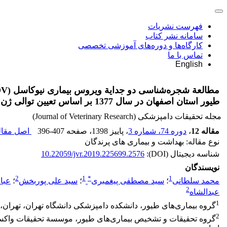
فهرست نشریات
سامانه نشر کتاب
کارگاه‌ها و دوره‌های آموزشی تخصصی
تماس با ما
English
طیور استان اصفهان در سال 1377 بر اساس تعیین توالی ژن هماگلوتینین-نورآمینیداز (HN)
مجله تحقیقات دامپزشکی (Journal of Veterinary Research)
مقاله 12
،
دوره 74، شماره 3
، پاییز 1398
، صفحه
396-407
اصل مقاله
نوع مقاله: بهداشت و بیماری های پرندگان
شناسه دیجیتال (DOI):
10.22059/jvr.2019.225699.2576
نویسندگان
2
1
*
1
محمد سلطانی
؛
سید مصطفی پیغمبری
؛
سید علی پوربخش
؛
عبا
2
عبدالشاه
1
گروه بیماری‌های طیور، دانشکده دامپزشکی دانشگاه تهران، تهران، 
2
گروه تحقیقات و تشخیص بیماری‌های طیور، موسسة تحقیقات واکس