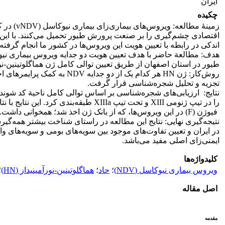
ایران
چکیده
زمینۀ مطالعه
اقتصادی چشم‌گیری را بر صنعت پرورش طیور تحمیل می‌کنند. با این‌
اندکی در رابطه با تعیین هویت این ویروس‌ها در کشور ما انجام گرفت
طیور در استان اصفهان از طریق تعیین توالی کامل ژن هماگلوتینین-نورآمینیداز (HN) صورت
روش‌کار: ژن HN هر کدام یک از دو جدا
تجزیه و تحلیل شجره‌شناسی قرار گرفت.
را در تیپ ژنومی XIII و تحت تیپ XIIIa طبقه‌بندی
فیوژن (F) در این ویروس‌ها، که از بانک ژن اخذ شد؛ همخوانی داشت.
نتیجه‌گیری نهایی: نتایج این مطالعه در راستای شناخت بیشتر همه‌گ
در ایران و تعیین تفاوت‌های موجود بین سویه‌های بومی و سویه‌های و
ایمنی‌زای اصلی مفید می‌باشد.
کلیدواژه‌ها
ویروس بیماری نیوکاسل (NDV)
؛
حاد
؛
هماگلوتینین-نورآمینیداز (HN)
؛
اصل مقاله
مقدمه