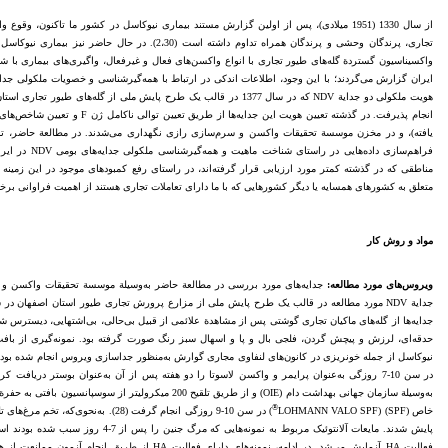
از سال 1330 (1951 میلادی)، پس از اولین گزارش مستند بیماری نیوکاسل در کشور ما تاکنون، و
تجاری، پرندگان وحشی و پرندگان همراه تداوم داشته است (،30
واکسیناسیون گستردة گله‌های طیور تجاری با انواع واکسن‌های فعال و غیرفعال، واگیری‌های بیماری با 
انجام پذیرفت. در گذشته تعیین هویت این 
مناطقی که در گذشته کمتر مورد ارزیابی قرار گرفته‌اند، در راستای رفع کمبودهای موجود در این زمینه و
متعلق به کشورهای همسایه یا دیگر کشورهایی که با ما دارای تعاملات تجاری هستند از اهمیت فراوانی برخ
مواد و روش­ کار
ویروس‌های مورد مطالعه:
جدایه‌های مورد بررسی در مطالعة حاضر به‌وسیلة موسسة تحقیقات واکسن و س
جدایه‌ها از گله‌های ماکیان تجاری گوشتی پس از مشاهدة علائمی از قبیل بی‌حالی، بی‌اشتهایی، دیسترس ش
حدقه‌ای، لرزش و پیچش گردن، فلجی بال و پا و اسهال سبز رنگ صورت گرفته بود. نمونه‌گیری از با
در سن 10-7 روزگی به‌عنوان پرایمر و واکسن لاسوتا را دو هفته پس از آن به‌عنوان بوستر دریاف
®
خاص (SPF) (LOHMANN VALO SPF