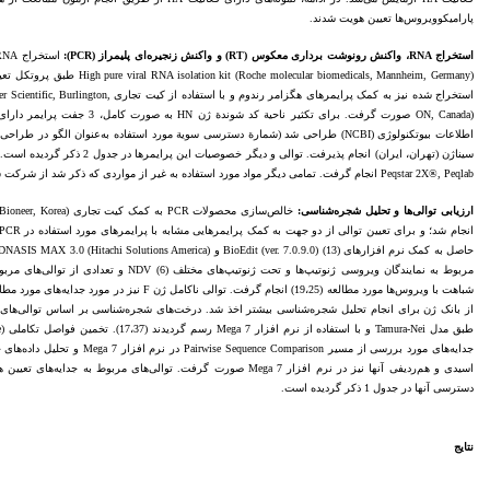
پارامیکوویروس‌ها تعیین هویت شدند.
استخراج
RNA
، واکنش رونوشت برداری معکوس (
RT
) و واکنش زنجیره‌ای پلیمراز (
PCR
):
استخراج شده نیز به کمک پرایمرهای هگزامر رندوم 
ON, Canada) صورت گرفت. برای تکثیر ن
Peqstar 2X®, Peqlab انجام گرفت. تمامی دیگر مواد مورد استفاده به غیر از مواردی که ذکر شد از شرکت سیناژن (تهران، ایران) تهیه شدند.
ارزیابی توالی‌ها و تحلیل شجره‌شناسی:
مربوط به نمایندگان ویروسی ژنوتیپ‌ها و تحت ژنوتی
جدایه‌های مورد بررسی از مسیر arison
اسیدی و هم‌ردیفی آنها نیز در نرم افزار Mega 7 صورت گرفت. توالی‌های مر
دسترسی آنها در جدول 1 ذکر گردیده است.
نتایج