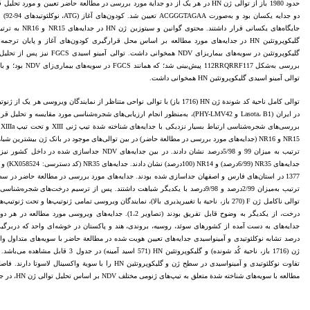
حدود 1980 باز از توالی ژن HN در هر یک از دو جدایة مورد بررسی در مطالعة حاضر تعیین و
بررسی به‌شکل RRF117
توالی آمینو اسیدی گلیکوپروتئین HN همخوانی داشت.
در ایران (Lasota، B1 و PHY-LMV42)، به‌منظور انجام ارزیابی‌های شجره‌شناسی مورد 
درخت، از یکدیگر به وضوح قابل تفریق بودند (تصاویر 1،2). جدایه
تفاوت نوکلئوتیدی و آمینواسیدی در سطح ژن و گلیکوپروتئین HN را
مطالعه با سویه‌های شناخته شدة متعلق به تیپ‌های ژنومی مختلف NDV بر اساس تحلیل توالی ژن HN، در جداول 4 و 5 بیان گردیده‌اند.