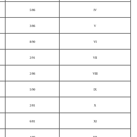
5/86
IV
3/86
V
8/90
VI
2/91
VII
2/86
VIII
5/90
IX
2/81
X
6/81
XI