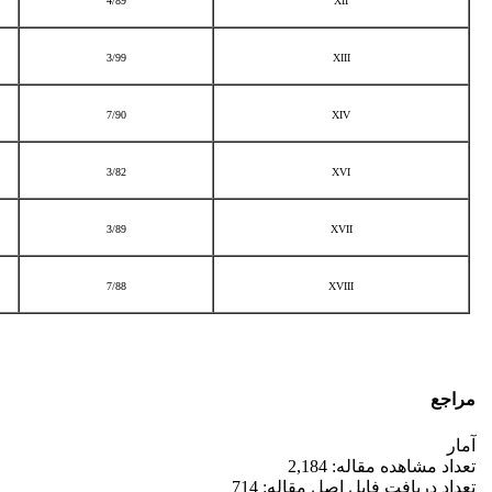
4/89
XII
3/99
XIII
7/90
XIV
3/82
XVI
3/89
XVII
7/88
XVIII
مراجع
آمار
تعداد مشاهده مقاله: 2,184
تعداد دریافت فایل اصل مقاله: 714