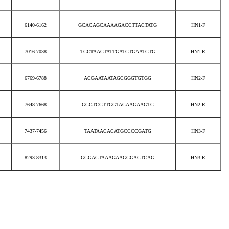
6140-6162
GCACAGCAAAAGACCTTACTATG
HN1-F
7016-7038
TGCTAAGTATTGATGTGAATGTG
HN1-R
6769-6788
ACGAATAATAGCGGGTGTGG
HN2-F
7648-7668
GCCTCGTTGGTACAAGAAGTG
HN2-R
7437-7456
TAATAACACATGCCCCGATG
HN3-F
8293-8313
GCGACTAAAGAAGGGACTCAG
HN3-R