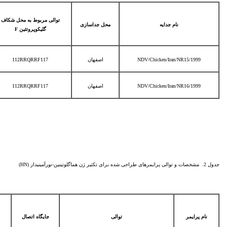
توالی مربوط به محل شکاف
نام جدایه
محل جداسازی
گلیکوپروتئین
F
NDV/Chicken/Iran/NR15/1999
اصفهان
112RRQRRF117
NDV/Chicken/Iran/NR16/1999
اصفهان
112RRQRRF117
جدول 2. مشخصات و توالی پرایمرهای طراحی شده برای تکثیر ژن هماگلوتینین-نورآمینیداز (HN)
نام پرایمر
توالی
جایگاه اتصال