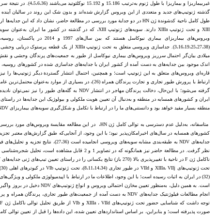
طول کامل ناحیة کدشوندة ژن HN در دو جدایة مورد بررسی در مطالعة حاضر، نشان داد که ای
ویروس‌های بیماریزای بیماری نیوکاسل هس
(3،16،19،25،27،38). جداسازی ویروسی متعلق به تحت ژنوتیپ XIIIa از یک قطعه پرستوک دریایی وحشی (Wild Little Tern,
اندک موجود بین جدایه‌های به دست آمده از کشور ایران با جدایه‌های جداسازی شده در کشورهای روسیه، هن
قاره‌ای ویروس‌های متعلق به این ژنوتیپ است؛ و همچنین، احتمال انتشار گستردة دیگر ژنوتیپ‌ها را نیز
ایران و کشورهای همسایه در منطقه و به‌دنبال آن تعیین هویت ملکولی و بیولوژیک این جدایه‌ها در راست
منطقه بسیار مفید خواهد بود و دانستنی‌های ما را در ارتباط با تکامل و شکل‌گیری سویه‌های بیماریزای NDV در منطقه ارتقأ خواهد داد.
جدایه‌های NDV به طبقه‌بندی مشابه سویه‌های ویروسی 
است. به همین دلیل، به‌منظور تعیین مخاز
انجام مطالعات فیلوژنتیک جدایه‌های NDV به دست آمده از جمعیت‌های طیور تجاری، پر