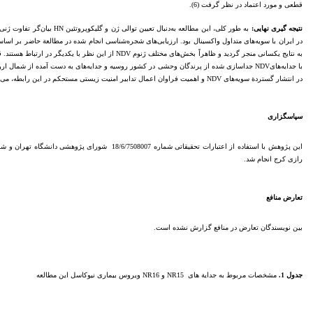
قطعی و مورد اعتماد در نظر گرفت (6).
نتیجه گیری نهایی:
به نتایج یکسانی منجر گردید و ظاهراً بخش‌های مختلف ژنوم NDV ا
با جدایه‌هایNDV جداسازی شده از پرندگان وحشی در کشور روسیه و جدایه‌های به دست آمده از شما
در انتشار گستردة سویه‌های NDV و اهمیت فراوان اعمال تدابیر امنیت زیستی مستحکم در این رابطه، می‌باشد.
سپاسگزاری
رازی کرج انجام شد.
تعارض منافع
بین نویسندگان تعارض در منافع گزارش نشده است.
جدول 1.
مشخصات مربوط به جدایة های NR15 و NR16 ویروس بیماری نیوکاسل این مطالعه