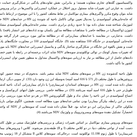
واکسیناسیون گله‌های تجاری متفاوت هستند؛ و بنابراین، نقش تفاوت‌های پادگنی در شکل‌گیری حمایت 
داشت. به عبارتی این تغییرات شاید مسئول بروز اختلال در عملکرد ایمنی‌زایی واکسن‌ها در برابر ویروس‌ه
شاید بتوان وقوع مکرر واگیری‌های بیماری نیوکاسل در نقاط مختلف کشور را با این موضوع در ارتباط دانست
که جاب
لنتوژن (واکسینال) در مطالعة حاضر با مشاهدات مطالعة مذکور یکسان بودند (داده‌های غیر انتشار یافته)؛ با
داشت. به‌عبارتی، در مقایسه با جدایه‌های بیماریزایی که در مطالعة مذکور مورد بررسی قرار گرفته بو
است و نقش بالقوة ای
داده‌های حاصل از این مطالعه بر نیاز به ارزیابی سویه‌های واکسینال متداول به ‌منظور تعیین توان ایمنی‌
کشور ما تأکید داشت.
طول ناحیة کدشوندة ژن HN در سویه‌های مختلف NDV شاید متغیر باشد. به
نشان داده شده است. ژن HN در سویه‌های استاندارد غیربیماری‌زا یا دارای بیماری‌زایی اَندک،
انحصاراً، تشکیل دهندة سویه‌های ویسروتروپیک و ولوژنیک NDV می‌باشند (4).
دست آمده از نواحی مختلف دنیا، در 
غیربیماریزا با طول ژنوم 