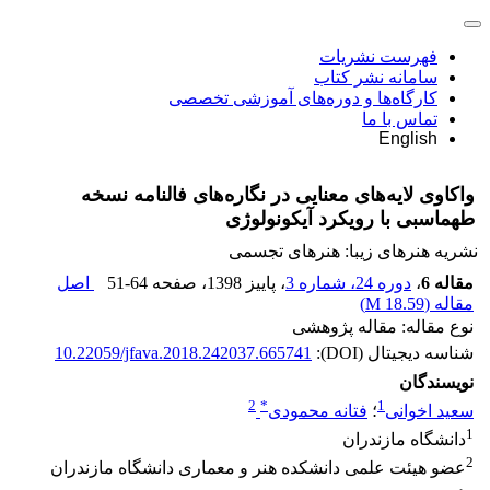
فهرست نشریات
سامانه نشر کتاب
کارگاه‌ها و دوره‌های آموزشی تخصصی
تماس با ما
English
واکاوی لایه‌های معنایی در نگاره‌های فالنامه نسخه
طهماسبی با رویکرد آیکونولوژی
نشریه هنرهای زیبا: هنرهای تجسمی
مقاله 6
،
دوره 24، شماره 3
، پاییز 1398
، صفحه
51-64
اصل
مقاله (
18.59 M
)
نوع مقاله: مقاله پژوهشی
شناسه دیجیتال (DOI):
10.22059/jfava.2018.242037.665741
نویسندگان
2
*
1
سعید اخوانی
؛
فتانه محمودی
1
دانشگاه مازندران
2
عضو هیئت علمی دانشکده هنر و معماری دانشگاه مازندران