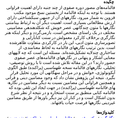
چکیده
فالنامه‌های مصور دوره صفوی از چند جنبه دارای اهمیت فراوانی
هستند. با توجه به این­که فالنامه از نخستین نسخ موجود مکتب
قزوین به شمار می­رود، نگاره­های آن از جنبه­ی سبک­شناختی دارای
ارزش مطالعاتی بسیاری است. اهمیت دیگر آن به ارتباط بینامتنی
نگاره­ها با متون چندگانه­ی عصر خویش که شکل­دهنده­ی مضامینی
مختلف در یک راستای مشخص است، بازمی‌گردد و دیگر این­که هنر
نگارگری برخلاف کارکرد معمولش در سنت کتاب­آرایی و
تصویرسازی متون ادبی، این بار در کارکردی متفاوت ظاهرشده
است. بدین ترتیب نگاره­های فالنامه به لحاظ معنامندی، از
ساختاری چندلایه تشکیل‌شده‌اند. مسئله این است که چه لایه­های
معنایی آشکار و پنهانی در نگاره­های فالنامه‌های عصر صفوی
حضور دارند؟ در این مقاله تلاش شده است تا با روش توصیفی-
تحلیلی، نگاره­های فالنامه
نسخه طهماسبی
(پراکنده) طبق الگوی
آیکونولوژی، خوانش و در مراحل سه­گانه­ی آن مورد تحلیل قرار
بگیرد. نتیجه این پژوهش نشان داد که وجود مضامین دینی و قرآنی
و همچنین فراوانی این مضامین نسبت به دیگر مضامین در نگاره­
های
فالنامه طهماسبی (پراکنده)
در جهت ایجاد این تلقی بوده که
فالنامه کتابی منطبق بر سنت استخاره و در نتیجه از نظر شرع
بدون اشکال است و در کنار آن نیز دیگر باورها از طریق مضامین
غیردینی نگاره­ها فرصت حیات یافته­اند.
کلیدواژه‌ها