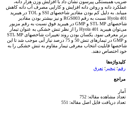
ضریب همبستگی پیرسون نشان داد با افزایش وزن هزار دانه،
عملکرد دانه و روغن دانه افزایش و کارایی مصرف آب دانه کاهش
می­یابد. به دلیل کم بودن مقادیر شاخص­های SSI و TOL در هیبرید
Hyola 401 نسبت به رقم RGS003 و نیز بیش­تر بودن مقادیر
شاخص­های STI، MP و GMP در هیبرید فوق نسبت به رقم مزبور
می‌توان هیبرید Hyola 401 را از نظر تنش خشکی به عنوان تیمار
برتر معرفی نمود. یکسان بودن روند تغییرات شاخص­های STI، MP
و GMP در تیمارهای تنش 50 و 75 درصد نیاز آبی موجب شد تا این
شاخص­ها قابلیت انتخاب معرفی تیمار مقاوم به تنش خشکی را به
خود اختصاص دهند.
کلیدواژه‌ها
رقم
؛
تبخیر
؛
تعرق
مراجع
آمار
تعداد مشاهده مقاله: 752
تعداد دریافت فایل اصل مقاله: 551