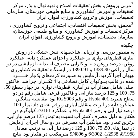
2
مربی پژوهش، بخش تحقیقات اصلاح و تهیه نهال و بذر، مرکز
تحقیقات و آموزش کشاورزی و منابع طبیعی خوزستان، سازمان
تحقیقات، آموزش و ترویج کشاورزی، اهواز، ایران
3
محقق، بخش تحقیقات اقتصادی، اجتماعی و ترویج کشاورزی ،
مرکز تحقیقات و آموزش کشاورزی و منابع طبیعی خوزستان،
سازمان تحقیقات، آموزش و ترویج کشاورزی، اهواز، ایران
چکیده
به منظور بررسی و ارزیابی شاخص­های تنش خشکی در روش
آبیاری قطره­ای نواری بر عملکرد و اجزای عملکرد دانه، عملکرد
روغن، درصد روغن دانه و کارآیی مصرف آب دانه، آزمایشی در دو
سال زراعی 90-1389 و 91-1390 در ایستگاه تحقیقات کشاورزی
بهبهان اجرا گردید. آزمایش به صـورت کرت‌های یک‌بار خـــــرد
شده در قالب بلـوک­های کامل تصادفی با 4 تکــرار اجرا شد. فاکتور
اصلی شامل مقدار آب در آبیاری قطره­ای نواری در چهار سطح 50،
75، 100 و 125 درصد نیاز آبی و فاکتور فرعی شامل رقم در دو
سطح هیبرید Hyola 401 و رقم RGS003 بود. مقایسه میانگین
عملکرد دانه در اثرات متقابل آبیاری و رقم نشان داد تیمار 100
درصد نیاز آبی و رقم Hyola 401 با عملکرد 2/3161 کیلوگرم در
هکتار به دلیل مصرف کم­تر آب نسبت به تیمار 125 درصد نیاز آبی،
برترین تیمار بود. میانگین آب مصرفی در دو سال اجرای آزمایش
در تیمارهای 50، 75، 100 و 125 درصد نیاز آبی به ترتیب معادل
8/1958، 1/2938، 6/3902 و 9/4896 مترمکعب در هکتار بود. نتایج