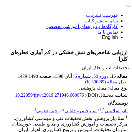
فهرست نشریات
سامانه نشر کتاب
کارگاه‌ها و دوره‌های آموزشی تخصصی
تماس با ما
English
ارزیابی شاخص‌های تنش خشکی در کم آبیاری قطره‌ای
کلزا
تحقیقات آب و خاک ایران
مقاله 15
،
دوره 50، شماره 6
، آبان 1398
، صفحه
1479-1490
اصل مقاله (
390.89 K
)
نوع مقاله: مقاله پژوهشی
شناسه دیجیتال (DOI):
10.22059/ijswr.2019.271946.668076
نویسندگان
3
2
1
*
نادر سلامتی
؛
امیرخسرو دانایی
؛
وحید یعقوبی
1
استادیار پژوهش، بخش تحقیقات فنی و مهندسی کشاورزی،
مرکز تحقیقات و آموزش کشاورزی و منابع طبیعی خوزستان،
سازمان تحقیقات، آموزش و ترویج کشاورزی، اهواز، ایران