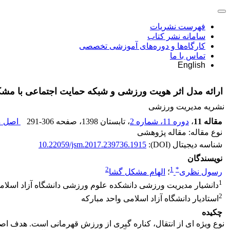
فهرست نشریات
سامانه نشر کتاب
کارگاه‌ها و دوره‌های آموزشی تخصصی
تماس با ما
English
ارائه مدل اثر هویت ورزشی و شبکه حمایت اجتماعی با مشکلا
نشریه مدیریت ورزشی
مقاله 11
،
دوره 11، شماره 2
، تابستان 1398
، صفحه
291-306
اصل مق
نوع مقاله: مقاله پژوهشی
شناسه دیجیتال (DOI):
10.22059/jsm.2017.239736.1915
نویسندگان
2
1
*
رسول نظری
؛
الهام مشکل گشا
1
دانشیار مدیریت ورزشی دانشکده علوم ورزشی دانشگاه آزاد اسلام
2
استادیار دانشگاه آزاد اسلامی واحد مبارکه
چکیده
نوع ویژه ای از انتقال، کناره گیری از ورزش قهرمانی است. هدف اص