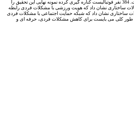
در این زمینه می باشد. جامعه آماری تحقیق شامل فوتبالیست های حرفه ای که بیش از پنج سال از زمان کناره گیری آنها نگذشته باشد، است. 384 نفر فوتبالیست کناره گیری کرده نمونه نهایی این تحقیق را
ه گردید. نتایج آزمون مدل یابی معادلات ساختاری نشان داد که هویت ورزشی با مشکلات فردی رابطه
ادلات ساختاری نشان داد که شبکه حمایت اجتماعی با مشکلات فردی
. به طور کلی می بایست برای کاهش مشکلات فردی، حرفه ای و