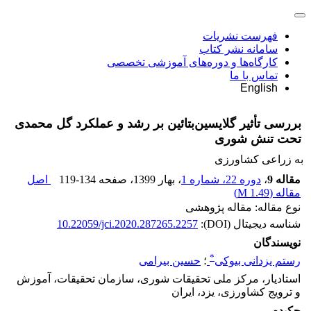
فهرست نشریات
سامانه نشر کتاب
کارگاه‌ها و دوره‌های آموزشی تخصصی
تماس با ما
English
بررسی تأثیر گلایسین‌بتائین بر ‌‌رشد و عملکرد گل محمدی
تحت تنش شوری
به زراعی کشاورزی
مقاله 9
،
دوره 22، شماره 1
، بهار 1399
، صفحه
119-134
اصل
مقاله (
1.49 M
)
نوع مقاله: مقاله پژوهشی
شناسه دیجیتال (DOI):
10.22059/jci.2020.287265.2257
نویسندگان
*
رستم یزدانی بیوکی
؛
حسین بیرامی
استادیار، مرکز ملی تحقیقات شوری، سازمان تحقیقات، آموزش
و ترویج کشاورزی، یزد، ایران
چکیده