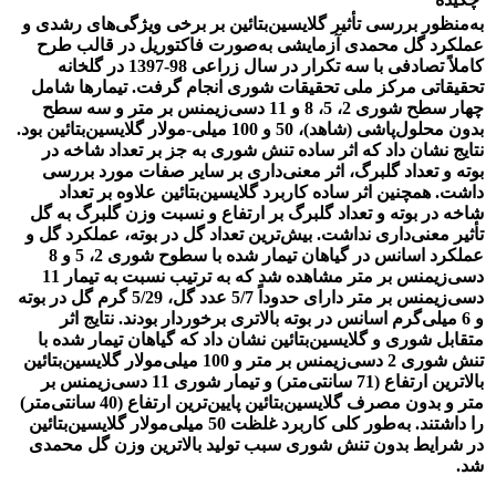
به‌منظور بررسی تأثیر گلایسین‌بتائین بر برخی ویژگی‌‌های رشدی و
عملکرد گل محمدی آزمایشی به‌صورت فاکتوریل در قالب طرح
کاملاً تصادفی با سه تکرار در سال زراعی 98-1397 در گلخانه
تحقیقاتی مرکز ملی تحقیقات شوری انجام گرفت. تیمارها شامل
چهار سطح شوری 2، 5، 8 و 11 دسی‌زیمنس بر متر و سه سطح
بدون محلول‌پاشی (شاهد)، 50 و 100 میلی-مولار گلایسین‌بتائین بود.
نتایج نشان داد که اثر ساده تنش شوری به جز بر تعداد شاخه در
بوته و تعداد گلبرگ، اثر معنی‌‌داری بر سایر صفات مورد بررسی
داشت. همچنین اثر ساده کاربرد گلایسین‌بتائین علاوه بر تعداد
شاخه در بوته و تعداد گلبرگ بر ارتفاع و نسبت وزن گلبرگ به گل
تأثیر معنی‌داری نداشت. بیش‌‌ترین تعداد گل در بوته، عملکرد گل و
عملکرد اسانس در گیاهان تیمار شده با سطوح شوری 2، 5 و 8
دسی‌زیمنس بر متر مشاهده شد که به ترتیب نسبت به تیمار 11
دسی‌زیمنس بر متر دارای حدوداً 5/7 عدد گل، 5/29 گرم گل در بوته
و 6 میلی‌‌گرم اسانس در بوته بالاتری برخوردار بودند. نتایج اثر
متقابل شوری و گلایسین‌بتائین نشان داد که گیاهان تیمار شده با
تنش شوری 2 دسی‌زیمنس بر متر و 100 میلی‌‌مولار گلایسین‌بتائین
بالاترین ارتفاع (71 سانتی‌‌متر) و تیمار شوری 11 دسی‌زیمنس بر
متر و بدون مصرف گلایسین‌بتائین پایین‌‌ترین ارتفاع (40 سانتی‌‌متر)
را داشتند. به‌طور کلی کاربرد غلظت 50 میلی‌‌مولار گلایسین‌بتائین
در شرایط بدون تنش شوری سبب تولید بالاترین وزن گل محمدی
شد.