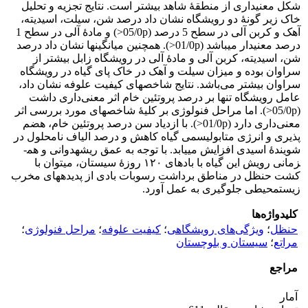
شکل معنی­داری از منطقۀ شاهد بیشتر است. نتایج تجزیه و تحلیل
خاک زیر گونۀ دو رویشگاه نشان داد درصد شن، سیلت، اسیدیته،
آهک و کربن آلی در سطح 5 درصد (05/0p<) و مادۀ آلی در سطح 1
درصد معنی­دار می­باشد (01/0p<). همچنین میانگین­ها نشان داد درصد
شن، اسیدیته، کربن آلی و مادۀ آلی در رویشگاه زابل بیشتر از
سراوان بوده و میزان سیلت و آهک در خاک پای گیاه در رویشگاه
سراوان بیشتر می‌باشد. نتایج شاخص­های کیفیت علوفه نشان داد،
عامل رویشگاه تنها بر درصد پروتئین خام اثر معنی‌داری داشت
(05/0p<). اما مراحل فنولوژی بر کلیۀ شاخص­های مورد بررسی اثر
معنی‌داری دارد (01/0p<). با ازدیاد سن درصد پروتئین خام، هضم
پذیری و انرژی متابولیسمی گیاه کاهش و درصد الیاف نامحلول در
شویندۀ اسیدی افزایش ‌می­یابد. با توجه به عمق ریشه­دوانی و هم­
زمانی رویش این گیاه با بادهای ۱۲۰ روزۀ سیستان، می­توان با
کشت حنظل در مناطق برداشت رسوبات بادی از پدیده­های مخرب
زیست­محیطی جلوگیری به عمل آورد.
کلیدواژه‌ها
حنظل
؛
ویژگی‌های رویشگاهی
؛
کیفیت علوفه
؛
مراحل فنولوژی
؛
مراتع
؛
سیستان و بلوچستان
مراجع
آمار