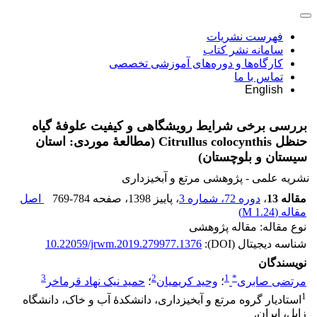
فهرست نشریات
سامانه نشر کتاب
کارگاه‌ها و دوره‌های آموزشی تخصصی
تماس با ما
English
بررسی برخی شرایط رویشگاهی و کیفیت علوفۀ گیاه
حنظل Citrullus colocynthis (مطالعۀ موردی: استان
سیستان و بلوچستان)
نشریه علمی - پژوهشی مرتع و آبخیزداری
مقاله 13
،
دوره 72، شماره 3
، پاییز 1398
، صفحه
769-784
اصل
مقاله (
1.24 M
)
نوع مقاله: مقاله پژوهشی
شناسه دیجیتال (DOI):
10.22059/jrwm.2019.279977.1376
نویسندگان
3
2
1
*
مرتضی صابری
؛
وحید کریمیان
؛
حمید نیک نهاد قرماخر
1
استادیار گروه مرتع و آبخیزداری، دانشکدۀ آب و خاک، دانشگاه
زابل، ایران.