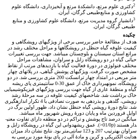
2
دکتری علوم مرتع، دانشکدۀ مرتع و آبخیزداری، دانشگاه علوم
کشاورزی و منابع‌طبیعی گرگان، ایران.
3
دانشیار گروه مدیریت مرتع، دانشگاه علوم کشاورزی و منابع
طبیعی گرگان، ایران.
چکیده
هدف از مطالعۀ حاضر بررسی برخی از ویژگی­های رویشگاهی و
کیفیت علوفه گیاه حنظل در رویشگاه­ها و مراحل مختلف رشد در
مراتع استان سیستان و بلوچستان می­باشد. جهت بررسی تغییرات
حیاتی گیاه در دو رویشگاه­ زابل و سراوان، مشاهدات مراحل
مختلف فنولوژی در دورۀ فعالیت گیاه با بازدیدهای مرتب از نقاط
مشخص صورت گرفت. ویژگی­های پوشش گیاهی، در پلات­های چهار
متر مربعی در امتداد چهار ترانسکت 200 متری بررسی شد. در دو
رویشگاه، نمونه­برداری خاک از عمق 30-0 سانتی­متری پای ریشه
گیاه و منطقۀ عاری از گیاه جهت بررسی ویژگی­های فیزیکوشیمیایی
خاک برداشت شد. شاخص­های کیفیت علوفه در سه مرحلۀ رشد
رویشی، گلدهی و بذردهی به صورت تصادفی با 4 تکرار اندازه­گیری
شد. نتایج دورۀ رویشی گیاه حنظل نشان داد، ظهور اولین برگ در
اوایل فروردین ماه و پایان دورۀ رویش شهریور ماه می‎باشد.
میانگین درصد تاج پوشش و تراکم در دو منطقه دارای تفاوت معنی­
دار هستند (01/0p<). عمق ریشه­دوانی این گیاه در رویشگاه زابل و
سراوان به­ترتیب 207 و 123 سانتی‌متر بود. نتایج نشان داد میزان
هدایت الکتریکی و کربن و مادۀ آلی در پای بوتۀ مورد بررسی به