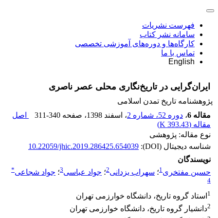
فهرست نشریات
سامانه نشر کتاب
کارگاه‌ها و دوره‌های آموزشی تخصصی
تماس با ما
English
ایران‌گرایی در تاریخ‌نگاری محلی عصر ناصری
پژوهشنامه تاریخ تمدن اسلامی
مقاله 6
،
دوره 52، شماره 2
، اسفند 1398
، صفحه
311-340
اصل
مقاله (
393.43 K
)
نوع مقاله: پژوهشی
شناسه دیجیتال (DOI):
10.22059/jhic.2019.286425.654039
نویسندگان
*
3
2
1
حسین مفتخری
؛
سهراب یزدانی
؛
جواد عباسی
؛
جواد شجاعی
4
1
استاد گروه تاریخ، دانشگاه خوارزمی تهران
2
دانشیار گروه تاریخ، دانشگاه خوارزمی تهران