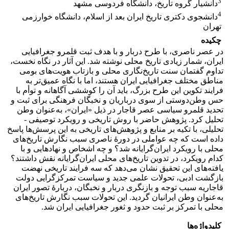
3
دانشیار گروه تاریخ، دانشگاه فردوسی مشهد
4
دانشجوی دکتری تاریخ ایران بعد از اسلام، دانشگاه خوارزمی
تهران
چکیده
در عصر ناصری، با طرح دربار و با هدف ثبت قلمرو جغرافیایی
ایران، شمار زیادی تاریخ محلی نوشته شد. این آثار در نگاه نخست،
تداوم گفتمان سنت تاریخ‌نگاری محلی و بازتاب هویت‌های بومی
مناطق مختلف جغرافیایی ایران هستند، اما با نگاه عمیق‌تر به
فرایند تکوین این طرح بزرگ، باید آن را کوششی آگاهانه و توأم با
حس وطن‌دوستی از سوی درباریان و نخبگان فرهنگی برای ثبت و
تحدید قلمرو سیاسی عصر قاجار در ذیل «ایران»، به‌عنوان وطن
تحلیل کرد. پژوهش حاضر با روش تاریخی و رویکرد توصیفی -
تحلیلی، با تکیه بر منابع و پژوهش‌های تاریخی به این پرسش‌ها پاسخ
داده است که چه عواملی در دورۀ ناصری سبب نگارش تاریخ‌های
محلی با رویکرد ایران‌گرایانه شد؟ و چه اشخاص و نهادهایی و با
کدام رویکرد، در تدوین تاریخ‌های محلی ایران‌گرایانه نقش داشتند؟
یافته‌های این تحقیق نشان می‌دهد که سه فرایند تاریخی نهضت
بازگشت ادبی، تحولات علمی جدید و سیاست تمرکزگرایی دولت
قاجاریه سبب توجه و بازنگری دربار و نخبگان، دربارۀ تصور ایران
به‌عنوان وطن ایرانیان گردید. این تحولات سبب نگارش تاریخ‌‌های
محلی با تمرکز بر ثبت حدود و ثغور جغرافیایی ایران شد.
کلیدواژه‌ها