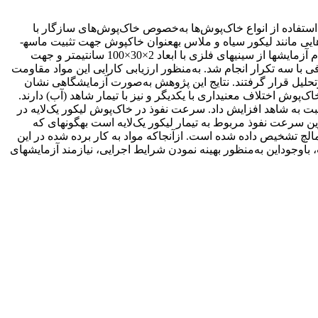
ستفاده از انواع خاک‌پوش‌ها به‌خصوص خاک‌پوش‌های سازگار با
محیط زیست، یکی از روش­هایی است که به‌منظور تثبیت ماسه­های روان به کار می­رود. هدف از این تحقیق، بررسی امکان استفاده از پسماندهایی مانند لیکور سیاه و ملاس به­عنوان خاک­پوش جهت تثبیت ماسه­
های روان می­باشد. به‌منظور آماده­سازی بستر تیمارها در محیط آزمایشگاهی از ماسه­های بادی بیابان ریگ­بلند کاشان استفاده گردید. برای انجام آزمایش­ها از سینی­های فلزی با ابعاد 2×30×100 سانتی­متر و جهت
اده گردید و تحقیق در قالب طرح کاملاً تصادفی با سه تکرار انجام شد. به‌منظور ارزیابی کارایی این مواد مقاومت
تحلیل قرار گرفتند. نتایج این پژوهش به‌صورت آزمایشگاهی نشان
تیب 8/9 و 8/7 کیلو نیوتن بر مترمربع است. این دو نوع خاک‌پوش اختلاف معنی­داری با یکدیگر و نیز با تیمار شاهد (آب) دارند.
و برشی مربوط به تیمار ملاس است به­گونه­ای که مقاومت فروروی را 8/9 برابر و مقاومت برشی را 14 برابر نسبت به شاهد افزایش داد. سرعت نفوذ در خاک‌پوش لیکور یک‌لایه در
سرعت نفوذ مربوط به تیمار لیکور یک‌لایه است به­گونه­ای که
نوع مالچ تشخیص داده شده است. ازآنجاکه مواد به کار برده شده در این
اوجوداین به‌منظور بهینه نمودن شرایط اجرایی، نیازمند آزمایش­های