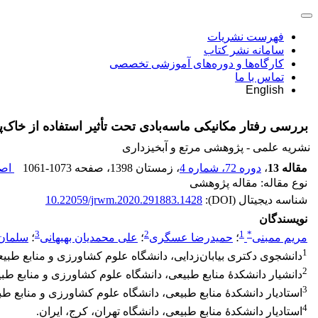
فهرست نشریات
سامانه نشر کتاب
کارگاه‌ها و دوره‌های آموزشی تخصصی
تماس با ما
English
بررسی رفتار مکانیکی ماسه‌بادی تحت تأثیر استفاده از خاک‌
نشریه علمی - پژوهشی مرتع و آبخیزداری
مقاله 13
،
دوره 72، شماره 4
، زمستان 1398
، صفحه
1061-1073
اصل
نوع مقاله: مقاله پژوهشی
شناسه دیجیتال (DOI):
10.22059/jrwm.2020.291883.1428
نویسندگان
3
2
1
*
مریم ممبنی
؛
حمیدرضا عسگری
؛
علی محمدیان بهبهانی
؛
سلمان 
1
دانشجوی دکتری بیابان‌زدایی، دانشگاه علوم کشاورزی و منابع طبیع
2
دانشیار دانشکدۀ منابع طبیعی، دانشگاه علوم کشاورزی و منابع طبی
3
استادیار دانشکدۀ منابع طبیعی، دانشگاه علوم کشاورزی و منابع طب
4
استادیار دانشکدۀ منابع طبیعی، دانشگاه تهران، کرج، ایران.