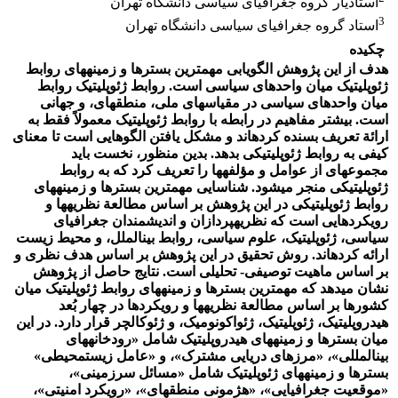
استادیار گروه جغرافیای سیاسی دانشگاه تهران
3
استاد گروه جغرافیای سیاسی دانشگاه تهران
چکیده
هدف از این پژوهش الگویابی مهم‏ترین بسترها و زمینه‏های روابط
ژئوپلیتیک میان واحدهای سیاسی است. روابط ژئوپلیتیک روابط
میان واحدهای سیاسی در مقیاس‏های ملی، منطقه‏ای، و جهانی
است. بیشتر مفاهیم در رابطه با روابط ژئوپلیتیک
معمولاً فقط به
ارائة تعریف بسنده کرده‏اند و مشکل یافتن الگوهایی است
تا معنای
کیفی به روابط ژئوپلیتیکی بدهد. بدین منظور، نخست باید
مجموعه‏ای از عوامل و مؤلفه‏ها را تعریف کرد که به روابط
ژئوپلیتیکی منجر می‏شود. شناسایی مهم‏ترین بسترها و زمینه‏های
روابط ژئوپلیتیکی در این پژوهش بر اساس مطالعة نظریه‏ها و
رویکردهایی است که نظریه‏پردازان و اندیشمندان جغرافیای
سیاسی، ژئوپلیتیک، علوم سیاسی، روابط بین‏الملل، و محیط ‏زیست
ارائه کرده‏اند. روش تحقیق در این پژوهش بر اساس هدف نظری و
بر اساس ماهیت توصیفی‏- تحلیلی است. نتایج حاصل از پژوهش
نشان می‏دهد که مهم‏ترین بسترها و زمینه‏های روابط ژئوپلیتیک میان
کشورها بر اساس مطالعة نظریه‏ها و رویکرد‏ها در چهار بُعد
هیدروپلیتیک، ژئوپلیتیک، ژئواکونومیک، و ژئوکالچر قرار دارد. در این
میان بسترها و زمینه‏های هیدروپلیتیک شامل «رودخانه‏های
بین‏المللی»، «مرزهای دریایی مشترک»، و «عامل زیست‏محیطی»
بسترها و زمینه‏های ژئوپلیتیک شامل «مسائل سرزمینی»،
«موقعیت جغرافیایی»، «هژمونی منطقه‏ای»، «رویکرد امنیتی»،