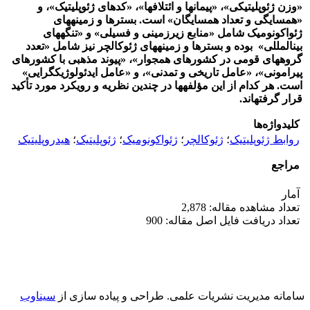
«وزن ژئوپلیتیکی»، «پیمان‏ها و ائتلاف‏ها»، «کدهای ژئوپلیتیک»، و
«همسایگی و تعداد همسایگان» است. بسترها و زمینه‏های
ژئواکونومیک شامل «منابع زیرزمینی و فسیلی» و «تنگه‏های
بین‏المللی» بوده و بسترها و زمینه‏های ژئوکالچر نیز شامل «تعدد
گروه‏های قومی در کشورهای همجوار»، «پیوند مذهبی با کشورهای
پیرامونی»، «عامل تاریخی و تمدنی»، و «عامل ایدئولوژیک‏گرایی»
است. هر کدام از این مؤلفه‏ها در چندین نظریه و رویکرد مورد تأکید
قرار گرفته‏اند.
کلیدواژه‌ها
روابط ژئوپلیتیک
؛
ژئوکالچر
؛
ژئواکونومیک
؛
ژئوپلیتیک
؛
هیدروپلیتیک
مراجع
آمار
تعداد مشاهده مقاله: 2,878
تعداد دریافت فایل اصل مقاله: 900
سامانه مدیریت نشریات علمی.
طراحی و پیاده سازی از
سیناوب