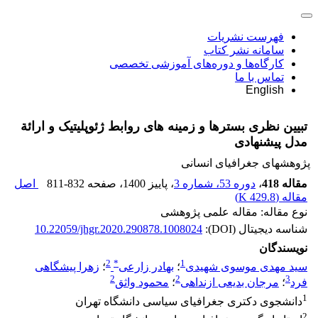
فهرست نشریات
سامانه نشر کتاب
کارگاه‌ها و دوره‌های آموزشی تخصصی
تماس با ما
English
تبیین نظری بسترها و زمینه ‏های روابط ژئوپلیتیک و ارائة
مدل پیشنهادی
پژوهشهای جغرافیای انسانی
مقاله 418
،
دوره 53، شماره 3
، پاییز 1400
، صفحه
811-832
اصل
مقاله (
429.8 K
)
نوع مقاله: مقاله علمی پژوهشی
شناسه دیجیتال (DOI):
10.22059/jhgr.2020.290878.1008024
نویسندگان
2
*
1
سید مهدی موسوی شهیدی
؛
بهادر زارعی
؛
زهرا پیشگاهی
2
2
3
فرد
؛
مرجان بدیعی ازنداهی
؛
محمود واثق
1
دانشجوی دکتری جغرافیای سیاسی دانشگاه تهران
2