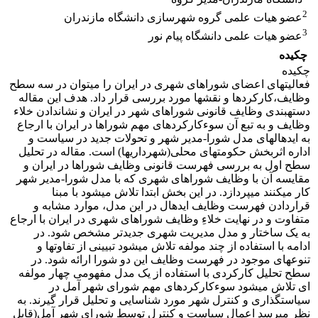
2
عضو هیات علمی گروه شهرسازی دانشگاه مازندران
3
عضو هیات علمی دانشگاه پیام نور
چکیده
چکیده
فعالیت‏های اعضای شوراهای شهری در ایران را می‏توان در سه سطح
وظایف،کارکردها و نقش‏ها مورد بررسی قرار داد. هدف این مقاله
دسته‏بندی وظایف قانونی شوراهای شهر در ایران و نشان‏دادن خلاء‏
وظایف و به تبع آن سوء‏کارکردهای مهم شوراها در ایران با ارجاع
به ایده‏ال‏های مدل شورا-مدیر شهر و تحولات جدید در سیاست و
اداره اثربخش حکومت‏های محلی(شهرداری‏ها) است. مقاله در تحلیل
سطح اول به بررسی فهرست قانونی وظایف شوراها در ایران و
مقایسه آن با وظایف شوراهای شهری که با مدل شورا-مدیر شهر
کار می‏کنند می‏پردازد. در این بخش ابتدا تلاش می‏شود با مبنا
قرار‏دادن فهرست وظایف ایده‎ال در این مدل، موارد مشابه و
متفاوت و در نهایت خلاءِ ‏وظایف شوراهای شهری در ایران با ارجاع
به یک ساختار و مدل مدیریت شهری جدیدتر مشخص شود. در
ادامه با استفاده از چند مولفه تلاش می‏شود تبیینی از تفاوت‏ها و
تنوع‏های موجود در فهرست وظایف این دو شورا ارائه شود. در
سطح تحلیل کارکردی با استفاده از یک مدل مفهومی چهار مولفه
‏ای تلاش می‏شود سوءکارکردهای مهم شورای شهر آمل در
سیاستگذاری و کنترل شهر مورد شناسایی و تحلیل قرار گیرند. به
نظر می‏رسد اعمال سیاست و کنترل توسط شورای شهر آمل(قابل‏