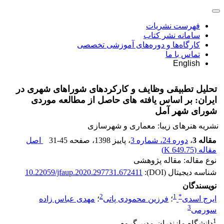
فهرست نشریات
سامانه نشر کتاب
کارگاه‌ها و دوره‌های آموزشی تخصصی
تماس با ما
English
تحلیل تطبیقی وظایف و کارکردهای شوراهای شهری در
ایران: بر اساس یافته های حاصل از مطالعه موردی
شورای شهر آمل
نشریه هنرهای زیبا: معماری و شهرسازی
مقاله 3
،
دوره 24، شماره 3
، پاییز 1398
، صفحه
31-45
اصل
مقاله (
649.75 K
)
نوع مقاله: مقاله پژوهشی
شناسه دیجیتال (DOI):
10.22059/jfaup.2020.297731.672411
نویسندگان
2
1
*
ایرج اسدی
؛
فرزین محمودی پاتی
؛
مهدی عباس زاده
3
سورمی
1
دانشگاه مازندران-مدیر گروه