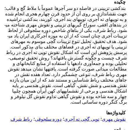
چکیده
بندکشی تزیینی در فاصله دو سر آجرها عموماً با ملاط گچ و قالب؛
جهت نقش­اندازی بر روی آن از حدود قرن چهارم هجری انجام شده
و به توپی­های ته آجری، توپی­های بند آجری، کوربند، بندکشی تراشیده
در بندهای افقی، سوراخ گیری­های تزیینی و نقوش مهری شناخته می­
شود. رباط شرف، یکی از بناهای شاخص دوره سلجوقی از لحاظ
تزیینات آجری چنان است که از آن به موزه آجرکاری ایران یاد می­
شود. هدف تحقیق، تحلیل تنوع تزیینات گچی موسوم به مهرهای
تزیینی یا توپی­های ته آجری در فضاهای مختلف بنای مذکور است.
پرسش پژوهش این است که اشکال نقوش توپی ته آجری در رباط
شرف چیست و چگونه گسترش یافته­اند؟ روش تحقیق توصیفی-
تحلیلی بوده و جمع­آوری داده­ها با استفاده از منابع کتابخانه­ای و
مطالعات میدانی صورت گرفته است. یافته­ها نشان می­دهد نقوش
مهری رباط شرف، تنوعی چشمگیر دارد. تعداد هفده نقش در
جاهای مختلف رباط شناسایی و مستند شد که از این میان یازده
نقش هندسی و شش نقش، گیاهی است. نقوش هندسی بر پایه
اشکال هندسی و برخی از نقش­مایه­های کهن ایران همچون چلیپا
چهار و سه شاخه بوده و نقوش گیاهی تداوم نقوش گل نیلوفر و
برگ کنگر دوره ساسانی است.
کلیدواژه‌ها
نقوش مهری
؛
توپی گچی ته آجری
؛
دوره سلجوقی
؛
رباط شرف
مراجع