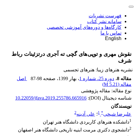
فهرست نشریات
سامانه نشر کتاب
کارگاه‌ها و دوره‌های آموزشی تخصصی
تماس با ما
English
نقوش مهری و توپی‌های گچی ته آجری درتزئینات رباط
شرف
نشریه هنرهای زیبا: هنرهای تجسمی
مقاله 8
،
دوره 25، شماره 1
، بهار 1399
، صفحه
87-98
اصل
مقاله (
5.21 M
)
نوع مقاله: مقاله پژوهشی
شناسه دیجیتال (DOI):
10.22059/jfava.2019.255786.665916
نویسندگان
2
1
*
علیرضا شیخی
؛
علی آدینه
1
دانشکده هنرهای کاربردی دانشگاه هنر تهران
2
دانشجوی دکتری مرمت ابنیه تاریخی دانشگاه هنر اصفهان