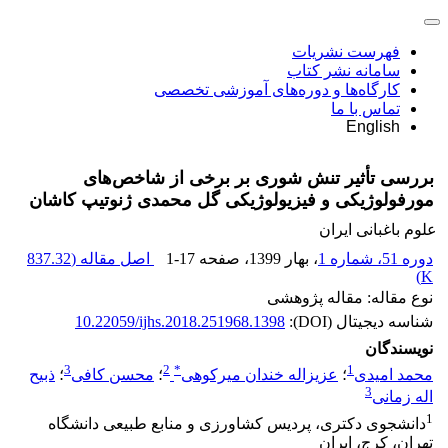
فهرست نشریات
سامانه نشر کتاب
کارگاه‌ها و دوره‌های آموزشی تخصصی
تماس با ما
English
بررسی تأثیر تنش شوری بر برخی از شاخص‌های
مورفولوژیکی و فیزیولوژیکی گل محمدی ژنوتیپ ‏کاشان ‏
علوم باغبانی ایران
دوره 51، شماره 1
، بهار 1399
، صفحه
1-17
اصل مقاله (
837.32
)
K
نوع مقاله: مقاله پژوهشی
شناسه دیجیتال (DOI):
10.22059/ijhs.2018.251968.1398
نویسندگان
3
2
*
1
محمد امیدی
؛
عزیزاله خندان میرکوهی
؛
محسن کافی
؛
ذبیح
3
اله زمانی
1
دانشجوی دکتری، پردیس کشاورزی و منابع طبیعی دانشگاه
تهران، کرج، ایران