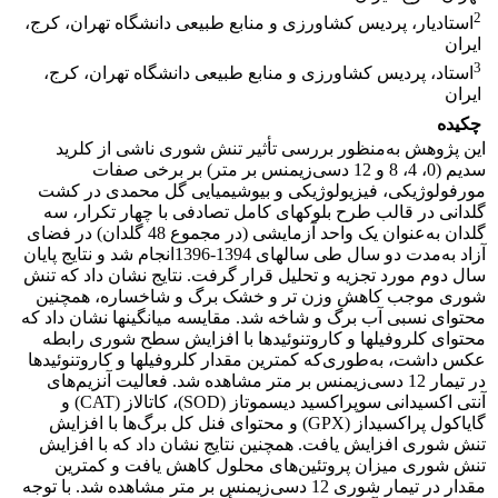
2
استادیار، پردیس کشاورزی و منابع طبیعی دانشگاه تهران، کرج،
ایران
3
استاد، پردیس کشاورزی و منابع طبیعی دانشگاه تهران، کرج،
ایران
چکیده
این پژوهش به‌منظور بررسی تأثیر تنش شوری ناشی از کلرید
سدیم (0، 4، 8 و 12 دسی‌زیمنس بر متر) بر برخی صفات
مورفولوژیکی، فیزیولوژیکی و بیوشیمیایی گل محمدی در کشت
گلدانی در قالب طرح بلوک­های کامل تصادفی با چهار تکرار، سه
گلدان به‌عنوان یک واحد آزمایشی (در مجموع 48 گلدان) در فضای
آزاد به‌مدت دو سال طی سال­های 1394-1396انجام شد و نتایج پایان
سال دوم مورد تجزیه و تحلیل قرار گرفت. نتایج نشان داد که تنش
شوری موجب کاهش وزن تر و خشک برگ و شاخساره، همچنین
محتوای نسبی آب برگ و شاخه شد. مقایسه میانگین­ها نشان داد که
محتوای کلروفیل­ها و کاروتنوئیدها با افزایش سطح شوری رابطه
عکس داشت، به‌طوری‌که کمترین مقدار کلروفیل­ها و کاروتنوئیدها
در تیمار 12 دسی‌زیمنس بر متر مشاهده شد. فعالیت آنزیم‌های
آنتی اکسیدانی سوپراکسید دیسموتاز (SOD)، کاتالاز (CAT) و
گایاکول پراکسیداز (GPX) و محتوای فنل کل برگ‌ها با افزایش
تنش شوری افزایش یافت. همچنین نتایج نشان داد که با افزایش
تنش شوری میزان پروتئین‌های محلول کاهش یافت و کمترین
مقدار در تیمار شوری 12 دسی‌زیمنس بر متر مشاهده شد. با توجه