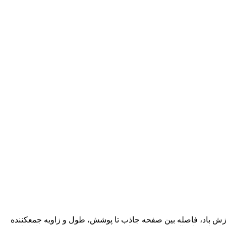
ش باد، فاصله بین صفحه جاذب تا پوشش، طول و زاویه جمع­کننده