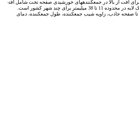
بر این افت تأثیرگذار هستند. در این پژوهش با در نظر گرفتن اطلاعات بلند مدت هواشناسی و روابط توسعه داده شده در پژوهش­های گذشته برای افت از بالا در جمع­کننده­های خورشیدی صفحه تخت شامل افت­
های همرفت، هدایتی و تابشی، محاسبات در قالب کدهای فرترن انجام شد. نتایج نشان داد مقدار مناسب فاصله بین صفحه جاذب و پوشش تک لایه در محدوده 11 تا 38 میلی­متر برای چند شهر کشور است.
تا صفحه جاذب، زاویه شیب جمع­کننده، طول جمع­کننده، دمای