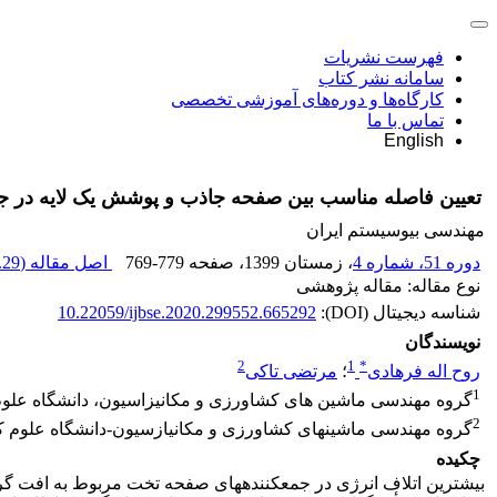
فهرست نشریات
سامانه نشر کتاب
کارگاه‌ها و دوره‌های آموزشی تخصصی
تماس با ما
English
تعیین فاصله مناسب بین صفحه جاذب و پوشش یک لایه در 
مهندسی بیوسیستم ایران
دوره 51، شماره 4
، زمستان 1399
، صفحه
769-779
اصل مقاله (
29 K
نوع مقاله: مقاله پژوهشی
شناسه دیجیتال (DOI):
10.22059/ijbse.2020.299552.665292
نویسندگان
2
1
*
روح اله فرهادی
؛
مرتضی تاکی
1
گروه مهندسی ماشین های کشاورزی و مکانیزاسیون، دانشگاه علوم 
2
گروه مهندسی ماشینهای کشاورزی و مکانیازسیون-دانشگاه علوم ک
چکیده
بیشترین اتلاف انرژی در جمع­کننده­های صفحه تخت مربوط به افت 