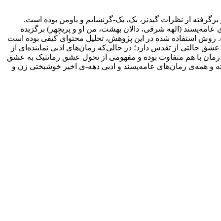
ند و ادبی دهه 80 بپردازد. چارچوب مفهومی پژوهش حاضر برگرفته از نظرات گیدنز، بک، بک-گرنشایم و باومن بوده است.
ی عامه‌پسند (الهه شرقی، دالان بهشت، من او و پریچهر) برگزیده
ت. روش استفاده شده در این پژوهش، تحلیل محتوای کیفی بوده است
شق حالتی از تقدس دارد؛ در حالی‌که رمان‌های ادبی نماینده‌ای از
رمان با هم متفاوت بوده و مفهومی از تحول عشق رمانتیک به عشق
ته و همه‌ی رمان‌های عامه‌پسند و ادبی دهه-ی اخیر خوشبختی زن و