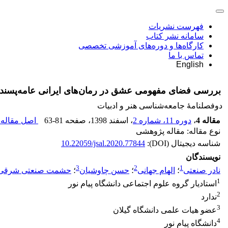
فهرست نشریات
سامانه نشر کتاب
کارگاه‌ها و دوره‌های آموزشی تخصصی
تماس با ما
English
بررسی فضای مفهومی عشق در رمان‌های ایرانی عامه‌پسند و ا
دوفصلنامۀ جامعه‌شناسی هنر و ادبیات
مقاله 4
،
دوره 11، شماره 2
، اسفند 1398
، صفحه
63-81
اصل مقاله 
نوع مقاله: مقاله پژوهشی
شناسه دیجیتال (DOI):
10.22059/jsal.2020.77844
نویسندگان
3
2
1
نادر صنعتی
؛
الهام جهانی
؛
حسن چاوشیان
؛
حشمت صنعتی شرقی
1
استادیار گروه علوم اجتماعی دانشگاه پیام نور
2
ندارد
3
عضو هیات علمی دانشگاه گیلان
4
دانشگاه پیام نور