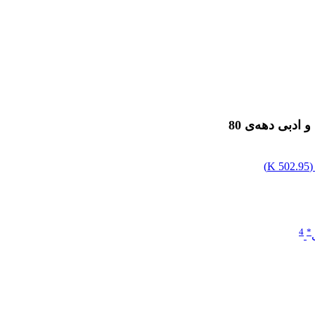
دبی دهه‌ی 80
(
502.95 K
)
4
*