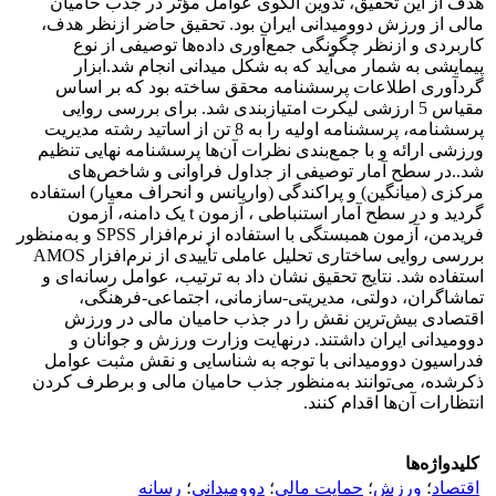
هدف از این تحقیق، تدوین الگوی عوامل مؤثر در جذب حامیان
مالی از ورزش دوومیدانی ایران بود. تحقیق حاضر ازنظر هدف،
کاربردی و ازنظر چگونگی جمع‌آوری داده‌ها توصیفی از نوع
پیمایشی به شمار می‌آید که به شکل میدانی انجام شد.ابزار
گردآوری اطلاعات پرسشنامه محقق ساخته بود که بر اساس
مقیاس 5 ارزشی لیکرت امتیازبندی شد. برای بررسی روایی
پرسشنامه، پرسشنامه اولیه را به 8 تن از اساتید رشته مدیریت
ورزشی ارائه و با جمع‌بندی نظرات آن‌ها پرسشنامه نهایی تنظیم
شد..در سطح آمار توصیفی از جداول فراوانی و شاخص‌های
مرکزی (میانگین) و پراکندگی (واریانس و انحراف معیار) استفاده
گردید و در سطح آمار استنباطی ، آزمون t یک دامنه، آزمون
فریدمن، آزمون همبستگی با استفاده از نرم‌افزار SPSS و به‌منظور
بررسی روایی ساختاری تحلیل عاملی تأییدی از نرم‌افزار AMOS
استفاده شد. نتایج تحقیق نشان داد به ترتیب، عوامل رسانه‌ای و
تماشاگران، دولتی، مدیریتی-سازمانی، اجتماعی-فرهنگی،
اقتصادی بیش‌ترین نقش را در جذب حامیان مالی در ورزش
دوومیدانی ایران داشتند. درنهایت وزارت ورزش و جوانان و
فدراسیون دوومیدانی با توجه به شناسایی و نقش مثبت عوامل
ذکرشده، می‌توانند به‌منظور جذب حامیان مالی و برطرف کردن
انتظارات آن‌ها اقدام کنند.
کلیدواژه‌ها
اقتصاد
؛
ورزش
؛
حمایت مالی
؛
دوومیدانی
؛
رسانه