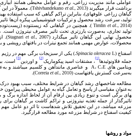
عواملی مانند مدیریت زراعی، رقم و عوامل محیطی همانند آبیاری
برداشت قرار می­گیرند (Tshivhandekano
et al
., 2013). معمولاً 
گیاهان زراعی علوفه­ای)، بنابراین تراکم گیاهی که سبب استفاده بهی
تولید، سرعت رشد محصول و ترکیبات فیتوشیمیایی پیکره آن‌ها تاثیر می
(Timlin
et al
., 2014 ). همچنین در گیاهانی که زیست­توده (زیست
تولید تجاری، به‌صورت بارزتری تحت­ تاثیر مصرف نیتروژن اس
محصول نهایی این گیاهان تاثیر می­گذارد (Stagnari
et al
., 7
محصولات، عوارض مهمی همانند تجمع نیترات در بافت­های رویشی و بر
اسفناج (
Spinacia oleracea
L.) یکی از سبزیجات برگی مهم در رژیم 
[3]
[2]
[1]
جمله فلاونوئیدها
، مشتقات اسید پیکوماریک
و اوردین
است. برگ­
ویتامین های A، C،E و عناصری مانندآهن و کلسیم می
به‌سرعت گسترش یافته­است (Correia
., 2010).
et al
مطالعه شاخص­های رشد گیاهان در شرایط مختلف، سبب بهبود درک اث
های برگی است و تنوع زیادی بین ارقام آن از لحاظ اندازه برگ و م
تاثیرگذار از جمله تغذیه نیتروژنی و تراکم کاشت بر گیاهان برا
مزرعه می­باشد، در این تحقیق تلاش شده­است تا اثر دو عامل مهم
کیفیت اسفناج در شرایط مزرعه مورد مطالعه قرار­گیرد.
مواد و روش­ها