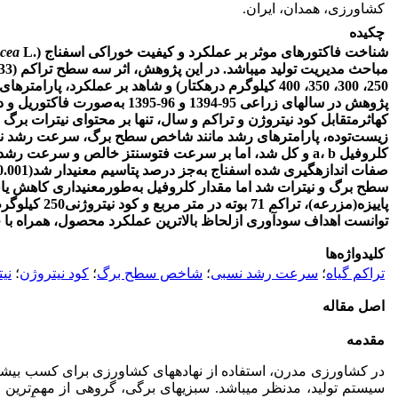
کشاورزی، همدان، ایران.
چکیده
شناخت فاکتورهای موثر بر عملکرد و کیفیت خوراکی اسفناج (.
L
acea
مباحث مدیریت تولید می­باشد. در این پژوهش، اثر سه سطح تراکم (33
250، 300، 350، 400 کیلوگرم درهکتار) و شاهد بر عملکرد، پارامترهای رشد و کیفیت اسفناج در شرایط مزرعه مورد مطالعه قرار
پژوهش­ در سال
های زراعی 95-1394 و 96-1395 به‌صورت فاکتوریل و در قالب طرح بلوک­ کامل تصادفی با سه تکرار انجام
که
اثرمتقابل کود نیتروژن و تراکم و سال، تنها بر محتوای نیترات برگ م
زیست‌توده، پارامترهای رشد مانند شاخص سطح برگ، سرعت رشد نسب
کلروفیل
b
،
a
و کل شد، اما بر سرعت فتوسنتز خالص و سرعت رشد نسبی
صفات اندازه
گیری شده اسفناج به‌جز درصد پتاسیم معنی­دار شد
(
0.001
سطح برگ و نیترات شد اما مقدار کلروفیل به‌طورمعنی
داری کاهش یاف
پاییزه
(مزرعه)، تراک
توانست اهداف سودآوری ازلحاظ بالاترین عملکرد محصول، همراه با ح
کلیدواژه‌ها
تراکم گیاه
؛
سرعت رشد نسبی
؛
شاخص سطح برگ
؛
کود نیتروژن
؛
نی
اصل مقاله
مقدمه
در کشاورزی مدرن، استفاده از نهاده­های کشاورزی برای کسب بیش
سیستم تولید، مدنظر می­باشد. سبزی­های برگی، گروهی از مهم‌ترین