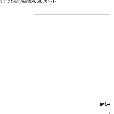
ce and Plant Nutrition
, 58, 707-717.
مراجع