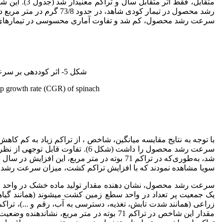
متقابل، فقط ا
سرعت رشد محصول، کم شد و تفاوت آماری محسوسی در تیمارهای کودی
شکل 5- اثر کوددهی بر سرعت رشد محصول (CGR) اسفناج.
rop growth rate (CGR) of spinach.
شد، به‌طوری‌که در تراکم 71 بوته در متر مربع، این افزایش در سال دوم نسبت به سال اول حدود 85/45 درصد بود. Ball
سویا مشاهده ­نمودند که با افزایش تراکم کشت، میزان سرعت رشد م
سرعت رشد محصول، نشان دهنده مقدار تولید ماده خشک در واحد سطح
یک جمعیت پر تعداد در واحد سطع زمین کشت می­شوند (همانند گیاه
زراعی (همانند شدت تابش، تغذیه، دسترسی به آب، رقم و ...)، تراکم (
مقدار این شاخص در تراکم 71 بوته در متر مرب