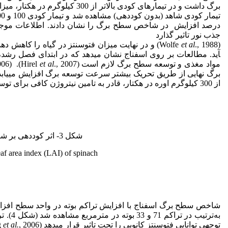
درصد افزایش در شاخص سطح برگ را نشان­ دادند. اطلاعات موجود ن
جذب نور تاثیر گذارد
et al
(Wolfe
آید. مطالعات بر روی اسفناج نشان می­دهد که در ابتدای فصل رشد
مواد مغذی و توسعه سطح برگ لازم است (Hirel
et al
برگ­ نهایی از طریق تحریک بیشتر سرعت توسعه برگ افزایش می­یابد.
از 300 کیلوگرم اوره در هکتار، قادر به تامین نیتروژن کافی برای توسعه سطح برگ نبود.
شکل 3- اثر کوددهی بر شاخص سطح برگ (LAI) اسفناج.
leaf area index (LAI) of spinach.
شاخص سطح برگ اسفناج با افزایش تراکم بوته در واحد سطح افز
به‌ترت
توجهی توانایی فتوسنتز کانوپی را تحت تاثیر قرار می­دهد (Dong
, 2006).
et al.