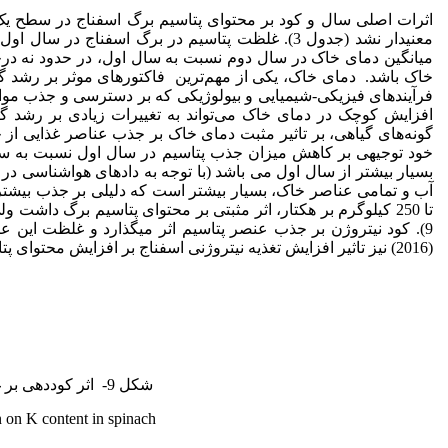
اثرات اصلی سال و کود بر محتوای پتاسیم برگ اسفناج در سطح یک در
میانگین دمای خاک در سال دوم نسبت به سال اول، در حدود نه درجه س
خاک باشد. دمای خاک، یکی از مهم‌ترین فاکتورهای موثر بر رشد گی
فرآیندهای فیزیکی-شیمیایی و بیولوژیکی که بر دسترسی و جذب مواد
افزایش کوچک در دمای خاک می‌تواند به تغییرات زیادی بر رشد گیاه 
گونه‌های گیاهی، بر تاثیر مثبت دمای خاک بر جذب عناصر غذایی از جمله پتاسیم
خود توجیهی بر کاهش میزان جذب پتاسیم در سال اول نسبت به س
آب و تمامی عناصر خاک، بسیار بیشتر است که دلیلی بر جذب بیشتر 
تا 250 کیلوگرم بر هکتار، اثر مثبتی بر محتوای پتاسیم برگ داشت
9). کود نیتروژن بر جذب عنصر پتاسیم اثر می­گذارد و غلظت این عنصر را در بافت برگ گیاه افزایش می­دهد (Tian
(2016) نیز تاثیر افزایش تغذیه نیتروژنی اسفناج بر افزایش محتوای پتاسیم برگ را گزارش نموده ­است.
شکل 9- اثر کوددهی بر غلظت پتاسیم در گیاه اسفناج.
on on K content in spinach.