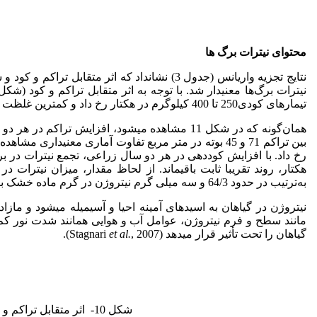
محتوای نیترات برگ ها
نتایج تجزیه واریانس (جدول 3) نشان­داد که اثر 
تیمارهای کودی250 تا 400 کیلوگرم در هکتار رخ داد و کمترین غلظت نیترات، در همه سطوح تراکم در تیمارکودی شاهد مشاهده شد.
همان‌گونه که در شکل 11 مشاهده می­شود، افزایش ت
به‌ترتیب در حدود 64/3 و سه میلی گرم نیتروژن در گرم ماده خشک بود (شکل 12).
نیتروژن در گیاهان به اسیدهای آمینه احیا و آسیمیله می­شود و مازا
مانند سطح و فرم نیتروژن، عوامل آب و هوایی همانند شدت نور کم و
گیاهان را تحت تأثیر قرار می­دهد (Stagnari
, 2007).
et al.
شکل 10- اثر متقابل تراکم و کوددهی بر غلظت