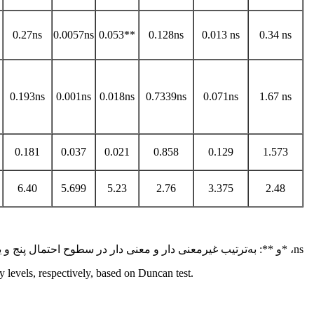
0.27ns
0.0057ns
0.053**
0.128ns
0.013 ns
0.34 ns
0.193ns
0.001ns
0.018ns
0.7339ns
0.071ns
1.67 ns
0.181
0.037
0.021
0.858
0.129
1.573
6.40
5.699
5.23
2.76
3.375
2.48
ns، *و **: به‌ترتیب غیرمعنی دار و معنی دار در سطوح احتمال پنج و یک درصد، بر اساس آزمون دانکن.
y levels, respectively, based on Duncan test.