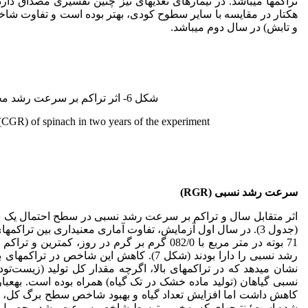
هکتار در مقایسه با سایر سطوح کودی، بهتر بوده ­است و تفاوت شاخ
و تابش) در سال دوم می­باشد.
شکل 6- اثر تراکم بر سرعت رشد محصول (CGR) اسفناج در دو سال آزمایش.
 (CGR) of spinach in two years of the experiment.
سرعت رشد نسبی (
RGR
)
اثر متقابل سال و تراکم بر سرعت رشد نسبی در سطح احتمال یک درص
(جدول 3). در سال اول آزمایش، تفاوت آماری معنی­داری بین ت
رشد نسبی را دارا بودند (شکل 7). کاهش این 
نشان می­دهد که در تراکم­های بالا، اگرچه مقدار کل تولید (زیست
کاهش داشت اما افزایش تعداد گیاه و بهبود شاخص سطح برگ کل، س
شده­ است؛ نتیجه­ای که به‌خوبی توسط شاخص سرعت رشد محصول به