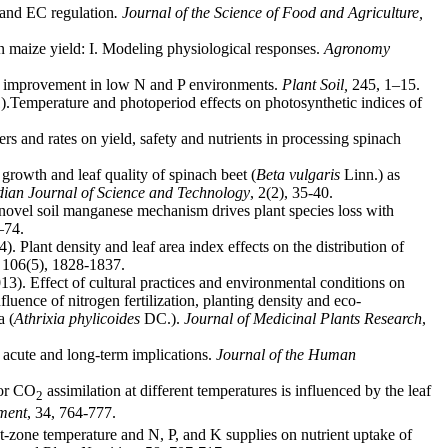
e and EC regulation
. Journal of the Science of Food and Agriculture,
n maize yield: I. Modeling physiological responses.
Agronomy
ield improvement in low N and P environments.
Plant Soil,
245, 1–15.
1).Temperature and photoperiod effects on photosynthetic indices of
zers and rates on yield, safety and nutrients in processing spinach
growth and leaf quality of spinach beet (
Beta
vulgaris
Linn.) as
dian Journal of Science and Technology
, 2(2), 35-40.
A novel soil manganese mechanism drives plant species loss with
–74.
. Plant density and leaf area index effects on the distribution of
106(5), 1828-1837.
). Effect of cultural practices and environmental conditions on
fluence of nitrogen fertilization, planting density and eco-
a (
Athrixia phylicoides
DC.).
Journal of Medicinal Plants Research
,
 acute and long-term implications.
Journal of the Human
for CO
assimilation at different temperatures is influenced by the leaf
2
nment
, 34, 764-777.
t-zone temperature and N, P, and K supplies on nutrient uptake of