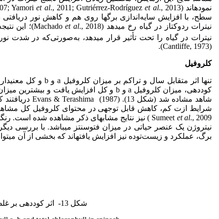
نموده­اند (Lefsrud
et al
., 2011; Gutriérrez-Rodríguez
et al
007; Yamori
سطح، با افزایش سایه‌اندازی برگ­ها روی هم و کاهش نور دریافت
نیترات ردوکتاز در گیاه رخ می­دهد (Machado
et al
., 2018)؛ ا
نیترات در گیاه را تحت تأثیر قرار می­دهد، به‌صورتی‌که در شدت نور ک
(Cantliffe, 1973).
کلروفیل
شاهد مشاده شد (ش
Sumeet
et al
نیتروژن یک عنصر حیاتی در میزان فتوسنتز می­باشد. با بررسی دی
برگ، عملکرد و زیست‌توده نیز افزایش یافته­اند که بخشی از آن می­توا
شکل 13- اثر کوددهی بر غلظت کلروفیل a، b و کل در اسفناج