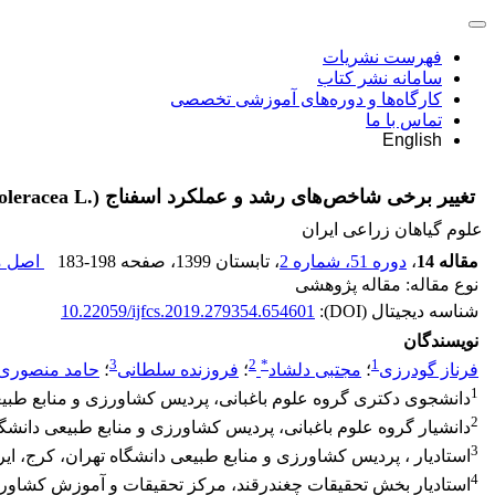
فهرست نشریات
سامانه نشر کتاب
کارگاه‌ها و دوره‌های آموزشی تخصصی
تماس با ما
English
تغییر برخی شاخص‌های رشد و عملکرد اسفناج (.Spinacia oleracea L) تحت تاثیر کود نیتروژن و تراکم کشت
علوم گیاهان زراعی ایران
مقاله 14
،
دوره 51، شماره 2
، تابستان 1399
، صفحه
183-198
اصل مق
نوع مقاله: مقاله پژوهشی
شناسه دیجیتال (DOI):
10.22059/ijfcs.2019.279354.654601
نویسندگان
3
2
*
1
فرناز گودرزی
؛
مجتبی دلشاد
؛
فروزنده سلطانی
؛
حامد منصوری
1
دانشجوی دکتری گروه علوم باغبانی، پردیس کشاورزی و منابع طبیعی
2
دانشیار گروه علوم باغبانی، پردیس کشاورزی و منابع طبیعی دانشگاه
3
استادیار ، پردیس کشاورزی و منابع طبیعی دانشگاه تهران، کرج، ایر
4
استادیار بخش تحقیقات چغندرقند، مرکز تحقیقات و آموزش کشاور