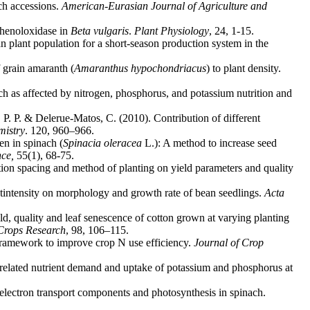
ach accessions.
American-Eurasian Journal of Agriculture and
phenoloxidase in
Beta
vulgaris
.
Plant Physiology
, 24, 1-15.
n plant population for a short-season production system in the
 grain amaranth (
Amaranthus
hypochondriacus
) to plant density.
ach as affected by nitrogen, phosphorus, and potassium nutrition and
. P. P. & Delerue-Matos, C. (2010). Contribution of different
istry
. 120, 960–966.
en in spinach (
Spinacia
oleracea
L.): A method to increase seed
nce,
55(1), 68-75.
ation spacing and method of planting on yield parameters and quality
htintensity on morphology and growth rate of bean seedlings.
Acta
d, quality and leaf senescence of cotton grown at varying planting
Crops Research
, 98, 106–115.
 framework to improve crop N use efficiency.
Journal of Crop
related nutrient demand and uptake of potassium and phosphorus at
n electron transport components and photosynthesis in spinach.