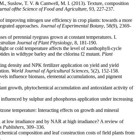
J. M., Suslow, T. V. & Cantwell, M. I. (2013). Texture, composition
urnal of
the Science of Food and Agriculture
, 93, 227-237.
 of improving nitrogen use efficiency in crop plants: towards a more
integrated approaches.
Journal of Experimental Botany
, 58(9), 2369-
s of perennial ryegrass grown at constant temperatures. I.
stralian Journal of Plant Physiology
, 8, 181-190.
ght or cold temperature affects the level of xanthophyll-cycle
ptides in wildtype barley and the chlorina f2 mutant.
Plant
g density and NPK fertilizer application on yield and yield
ation.
World Journal of Agricultural Sciences
, 5(2), 152-158.
evels influence biomass, elemental accumulations, and pigment
.
lant growth, phytochemical accumulation and antioxidant activity of
 influenced by sulphur and phosphorus application under increasing
otzone temperature: Interacting effects on growth and mineral
 at low irradiance and by NAR at high irradiance? A review of
 Publishers
, 309–336.
chemical composition and leaf construction costs of field plants from
.