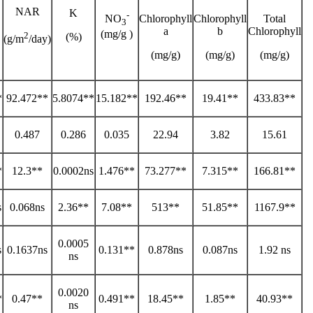
NAR
K
-
NO
Chlorophyll
Chlorophyll
Total
3
a
b
Chlorophyll
(mg/g )
2
(%)
(g/m
/day)
(mg/g)
(mg/g)
(mg/g)
*
92.472**
5.8074**
15.182**
192.46**
19.41**
433.83**
0.487
0.286
0.035
22.94
3.82
15.61
*
12.3**
0.0002ns
1.476**
73.277**
7.315**
166.81**
s
0.068ns
2.36**
7.08**
513**
51.85**
1167.9**
0.0005
s
0.1637ns
0.131**
0.878ns
0.087ns
1.92 ns
ns
0.0020
*
0.47**
0.491**
18.45**
1.85**
40.93**
ns