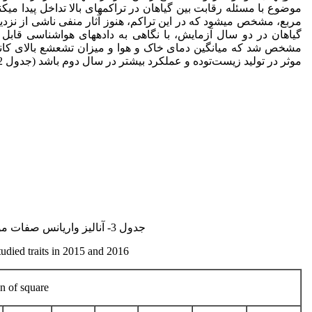
مربع، مشخص می­شود که در این تراکم، هنوز آثار منفی ناشی از نزدیک
گیاهان در دو سال آزمایش، با نگاهی به داده­های هواشناسی قابل 
مشخص شد که میانگین دمای خاک و هوا و میزان تشعشع بالای کانوپ
موثر در تولید زیست‌توده و عملکرد بیشتر در سال دوم باشد (جدول 2).
جدول 3- آنالیز واریانس صفات مورد بررسی در سال های 1395 و 1396.
tudied traits in 2015 and 2016.
 of square