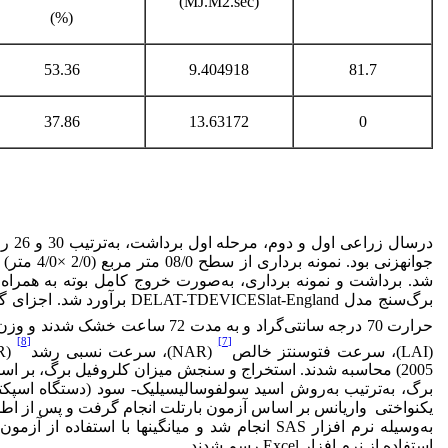
(MJ.M2.sec)
(%)
53.36
9.404918
81.7
37.86
13.63172
0
جوانه­زنی 
شد. برداشت و نمونه برداری، به‌صورت خروج کامل بوته به همراه ری
برگ‌سنج مدل ICESlat-England
حرارت 70 درجه سانتی‌گراد و به مدت 72 ساعت خشک شدند و وزن خشک آن‌ها اندازه‌گیری شد. شاخص­های رشد همانند شاخص سطح برگ
[8]
[7]
(LAI)، سرعت فتوسنتز خالص
(NAR)، سرعت نسبی رشد
(RGR) و سرعت رشد محصول
برگ، به‌ترتیب به‌روش اسید سولفوسالیسیلیک- سود (دستگاه اسپکترو
یکنواختی واریانس بر اساس آزمون بارتلت انجام گرفت و پس از اط
به‌وسیله نرم افزار SAS انجام شد و میانگین­ها با
استفاده از نرم افزار Excel رسم شدند.