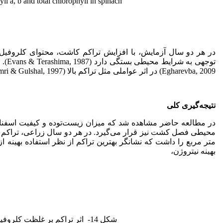
yll a, b and total chlorophyll in spinach.
توجهی به شرایط محیطی بستگی دارد (Evans & Terashima, 1987). دمای پایین Krol
Egharevba, 2009) در اثر عواملی مثل تراکم بالا (Dimri & Gulshal, 1997)، از جمله عوامل کاهنده غلظت کلروفیل برگ­ها می­باشد.
نتیجه‌گیری کلی
در مطالعه حاضر مشاهده ­شد که میزان زیست‌توده و کیفیت اسفناج، 
متر مربع را داشت که نشانگر بهترین تراکم از نظر استفاده بهینه 
بهینه نیتروژن،
شکل 14- اثر تراکم بر غلظت کلروفیل a، b و کل در اسفناج در دو سال آزمایش.