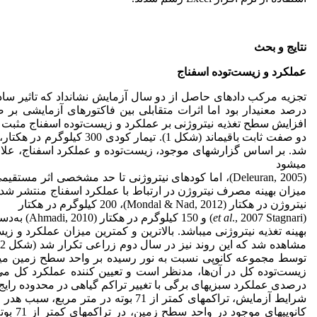
نتایج و بحث
عملکرد و زیست‌توده اسفناج
تجزیه مرکب دادهای حاصل از دو سال آزمایش نشان­داد که تاثیر س
شد. بر اساس گزارش­های موجود، زیست‌توده و عملکرد اسفناج، علاو
می­شود
(Deleuran, 2005)، اما کودهای نیتروژنی تا حد مشخصی اثر مستقیمی بر عملکرد اسفناج می­گذارند (Hirel
نیتروژن در هکتار (Mondal & Nad, 2012)، 200 کیلوگرم در هکتار
(
et al
., 2007 ri
توسط مجموعه کانوپی نسبت به نور رسیده بر واحد سطح زمین می­گذارد
درصدی عملکرد سبزی­های برگی با تغییر تراکم گیاهی در محدوده رایج مش
شرایط آزمایش، تراکم­های کمتر از 71 بو
کانوپی