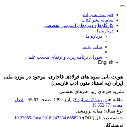
فهرست نشریات
سامانه نشر کتاب
کارگاه‌ها و دوره‌های آموزشی تخصصی
درباره ما
درباره ما
تماس با ما
شورای برنامه‌ریزی و ارتقای مجلات علمی
English
هویت یابی میوه های فولادی قاجاری، موجود در موزه ملی
ایران (به استناد متون ادب فارسی)
نشریه هنرهای زیبا: هنرهای تجسمی
مقاله 6
،
دوره 25، شماره 3
، پاییز 1399
، صفحه
55-62
اصل
مقاله (
552.77 K
)
نوع مقاله: مقاله پژوهشی
شناسه دیجیتال (DOI):
10.22059/jfava.2018.247384.665820
نویسندگان