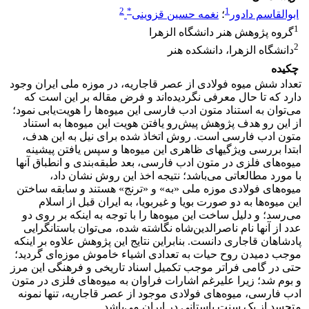
2
*
1
ابوالقاسم دادور
؛
نغمه حسین قزوینی
1
گروه پژوهش هنر دانشگاه الزهرا
2
دانشگاه الزهرا، دانشکده هنر
چکیده
تعداد شش میوه فولادی از عصر قاجاریه، در موزه ملی ایران وجود
دارد که تا حال معرفی نگردیده‌اند و فرض مقاله بر این است که
می‌توان به استناد متون ادب فارسی این میوه‌ها را هویت‌یابی نمود؛
از این رو هدف پژوهش پیش‌رو یافتن هویت این میوه‌ها به استناد
متون ادب فارسی است. روش اتخاذ شده برای نیل به این هدف،
ابتدا بررسی ویژگیهای ظاهری این میوه‌ها و سپس یافتن پیشینه
میوه‌های فلزی در متون ادب فارسی، بعد طبقه‌بندی و انطباق آنها
با مورد مطالعاتی می‌باشد؛ نتیجه اخذ این روش نشان داد،
میوه‌های فولادی موزه ملی «به» و «ترنج» هستند و سابقه ساختن
این میوه‌ها به دو صورت بویا و غیربویا، به ایران قبل از اسلام
می‌رسد؛ و دلیل ساخت این میوه‌ها را با توجه به اینکه بر روی دو
عدد از آنها نام ناصرالدین‌شاه نگاشته شده، می‌توان باستانگرایی
پادشاهان قاجاری دانست. بنابراین نتایج این پژوهش علاوه بر اینکه
موجب دمیدن روح حیات به تعدادی اشیاء خاموش موزه‌ای گردید؛
حتی در گامی فراتر موجب تکمیل اسناد تاریخی و فرهنگی این مرز
و بوم شد؛ زیرا علیرغم اشارات فراوان به میوه‌های فلزی در متون
ادب فارسی، میوه‌های فولادی موجود از عصر قاجاریه، تنها نمونه
متجسد از یک سنت باستانی در ایران می‌باشد.