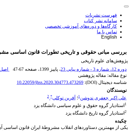
فهرست نشریات
سامانه نشر کتاب
کارگاه‌ها و دوره‌های آموزشی تخصصی
تماس با ما
English
بررسی مبانی حقوقی و تاریخی تطورات قانون اساسی مش
پژوهش‌های علوم تاریخی
دوره 12، شماره 3 - شماره پیاپی 23
، پاییز 1399
، صفحه
47-67
اصل م
نوع مقاله: مقاله پژوهشی
شناسه دیجیتال (DOI):
10.22059/jhss.2020.304773.473269
نویسندگان
2
*
1
علی اکبر جعفری ندوشن
؛
آفرین توکلی
1
استادیار گروه حقوق و علوم سیاسی دانشگاه یزد
2
استادیار گروه تاریخ دانشگاه یزد
چکیده
یکی از مهم­ترین دستاوردهای انقلاب مشروطۀ ایران قانون اساسی آن