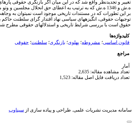
ه.ش و 1346 ه.ش که به ترتیب به اعطای حق انحلال مجلسین 
بر این تطورات که در مستندات تاریخی موجود است نمی­توان به وجاهت
توجیهات حقوقی، انگیزه­های سیاسی نهاد اقتدار گرای سلطنت حاکم بو
حقوق است با بررسی شرایط تاریخی و استدلال­های حقوقی مطرح شده مت
کلیدواژه‌ها
قانون اساسی
؛
مشروطه
؛
پهلوی
؛
بازنگری
؛
سلطنت
؛
حقوقی
مراجع
آمار
تعداد مشاهده مقاله: 2,635
تعداد دریافت فایل اصل مقاله: 1,523
سامانه مدیریت نشریات علمی.
طراحی و پیاده سازی از
سیناوب