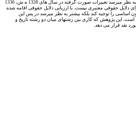
تغییر و تجدیدنظر واقع شد که در این میان اگر بازنگری حقوقی پاره­ای اصول آن در دهه­های نخستین به دلیل جابجایی سلطنت ناگزیر می­نمود به نظر می­رسد تغییرات صورت گرفته در سال های 1328 ه.ش، 1336
ارای دلایل حقوقی معتبری نیست. با ارزیابی دلایل حقوقی اقامه شده
 اساسی را توجیه کند بلکه بیشتر به نظر می­رسد در پس این
 است. این پژوهش که کاری بین رشته­ای میان دو رشته تاریخ و
رد نقد قرار می دهد.