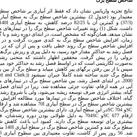
شاخص سطح برگ
نتایج تجزیه واریانس نشان داد که فقط اثر آبیاری بر شاخص سط
داشت. شکل (1) روند تغییرات شاخص سطح برگ را در تیمارهای
نشان می­دهد. همان‌گونه که مشخص است، در ابتدای دوره رشد و با
زمان، افزایش شاخص سطح برگ به کندی صورت گرفت و در اد
افزایش شاخص سطح برگ روند خطی یافت و پس از آن که در ان
فصل رشد به حداکثر مقدار خود رسید، به دلیل پیری و ریزش برگ‌ها،
نزولی را در پیش گرفت. محققین اظهار داشتند که منحنی رشد
به‌صورت لگاریتمی است که در اواسط فصل رشد به حداکثر خود می­
سپس با از بین رفتن برگ­های پیر کاهش می­یابد و سطح برگ از بین رف
سطح برگ جدید ساخته شده کاملاً جبران نمی­شود 
2000. در ابتدای فصل رشد، بین شاخص سطح برگ در تیمارهای 
آبی در همه ارقام، تفاوت جزئی مشاهده شد، زیرا در ابتدای فص
گیاه، بیشتر انرژی صرف توسعه ریشه می‌شود، ولی با شروع رشد
گیاه، اختلاف شاخص سطح برگ در تیمارها مورد مطالعه افزایش 
SCو 704 SCدر این سطح آبیاری، دارای بیشترین شاخص سطح برگ 
ارقام 677 SCو 704SC به دلیل طولانی بودن دوره رشدشا
بیشتری برای توسعه سطح برگ دارند. کمبود آب باعث کاهش 
سطح برگ شد و کمتر
شد. 56 روز پس از کاشت، تفاوت معنی­داری بین سطوح آبیاری ا