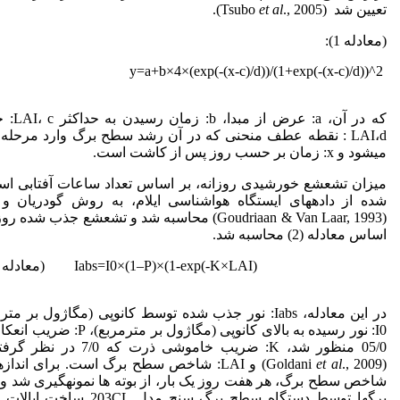
تعیین شد (Tsubo
., 2005).
et al
(معادله 1):
y=a+b×4×(exp(-(x-c)/d))/(1+exp(-(x-c)/d))^2
که در آن، a: عرض ا
LAI،d : نقطه عطف منحنی که در آن رشد سطح برگ وارد مرحل
می­شود و x: زمان بر حسب روز پس از کاشت است.
میزان تشعشع خورشیدی روزانه، بر اساس تعداد ساعات آفتابی اس
شده از داده­های ایستگاه هواشناسی ایلام، به روش گودریان و وا
(Goudriaan & Van Laar, 1993) محاسبه شد و تشعشع جذب شده 
اساس معادله (2) محاسبه شد.
در این معادله، Iabs: نور جذب شده توسط کانوپی (مگاژول بر مت
I0: نور رسیده به بالای کانوپی (مگاژول بر مترمرب
05/0 منظور شد، K: ضریب خاموشی ذرت که /0
(Goldani
et al
., 2009) و LAI: شاخص سطح برگ است. برای انداز
شاخص سطح برگ، هر هفت روز یک بار، از بوته ها نمونه­گیری شد 
برگ­ها توسط دستگاه سطح برگ سنج مدل 203CL س