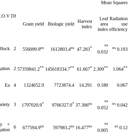
Mean Squares
S.O.V
Df
Leaf
Radiation
Harvest
Grain yield
Biologic yield
area
use
index
index
efficiency
ns
ns
ns
*
ns
Block
2
556099.9
1612803.4
47.283
0.193
0.032
**
**
*
**
**
gation
2
57359841.2
145618334.7
61.667
2.309
1.064
Ea
4
1324652.9
7723874.4
14.291
0.180
0.067
ns
*
*
ns
ns
ariety
3
1797020.9
9766327.0
37.306
0.042
0.052
ns
ety ×
ns
ns
ns
ns
6
677594.9
597983.2
16.477
0.12
gation
0.005