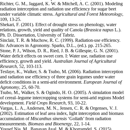
Richter, G. M., Jaggard, K. W. & Mitchell, A. C. (2001). Modeling
radiation interception and radiation use efficiency for sugar beet
under variable climatic stress.
Agricultural and Forest Meteorology
,
109, 13-25.
Shekari, F. (2001). Effect of drought stress on phenology, water
relations, growth, yield and quality of Canola (
Brassica napus
L
.
).
Ph. D. Dissertation, University of Tabriz.
Sinclair, T. R. & Muchow, R. C. (1999). Radiation-use efficiency.
In: Advances in Agronomy. Sparks, D.L., (ed.). pp. 215-265.
Stone, P. J., Wilson, D. R., Ried, J. B. & Gillespie, G. N. (2001).
Water deficit effects on sweet corn. Ι: Water use, radiation use
efficiency, growth and yield.
Australian Journal of Agricultural
Research
, 52, 103-113.
Tesfaye, K., Walker, S. & Tsubo, M. (2006). Radiation interception
and radiation use efficiency of three grain legumes under water
deficit conditions in a semi-arid environment.
European
Journal of
Agronomy
, 25, 60-70.
Tsubo, M., Walker, S. & Ogindo, H. O. (2005). A simulation model
of cereal–legume intercropping systems for semi-arid regions Model
development.
Field Crops
Research
, 93, 10-22.
Vargas, L. A., Andersen, M. N., Jensen, C. R. & Orgenses, V. J.
(2002). Estimation of leaf area index, light interception and biomass
accumulation of
Miscanthus
sinensis
‘Goliath’ from radiation
measurements.
Biomass and Bioenergy
, 22, 1-14.
Yousef Nia, M., Banayan Aval, M. & Khorramdel, S. (2015).