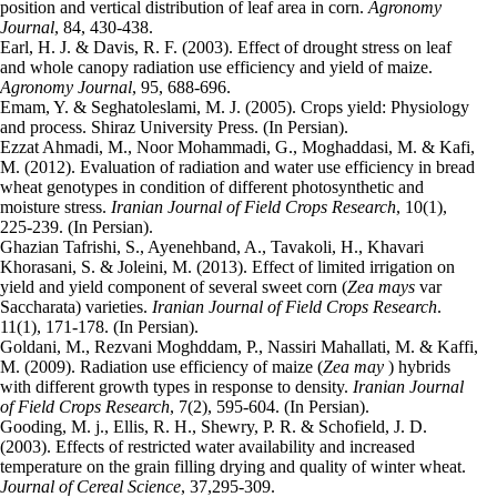
position and vertical distribution of leaf area in corn.
Agronomy
Journal
, 84, 430-438.
Earl, H. J. & Davis, R. F. (2003). Effect of drought stress on leaf
and whole canopy radiation use efficiency and yield of maize.
Agronomy Journal
, 95, 688-696.
Emam, Y. & Seghatoleslami, M. J. (2005). Crops yield: Physiology
and process. Shiraz
University Press. (In Persian).
Ezzat Ahmadi, M., Noor Mohammadi, G., Moghaddasi, M. & Kafi,
M. (2012). Evaluation of radiation and water use efficiency in bread
wheat genotypes in condition of different photosynthetic and
moisture stress.
Iranian Journal of Field Crops Research
, 10(1),
225-239. (In Persian).
Ghazian Tafrishi, S., Ayenehband, A., Tavakoli, H., Khavari
Khorasani, S. & Joleini, M. (2013). Effect of limited irrigation on
yield and yield component of several sweet corn (
Zea mays
var
Saccharata) varieties.
Iranian Journal of Field Crops Research
.
11(1), 171-178. (In Persian).
Goldani, M., Rezvani Moghddam, P., Nassiri Mahallati, M. & Kaffi,
M. (2009). Radiation use efficiency of maize (
Zea may
) hybrids
with different growth types in response to density.
Iranian Journal
of Field Crops Research
, 7(2), 595-604. (In Persian).
Gooding, M. j., Ellis, R. H., Shewry, P. R. & Schofield, J. D.
(2003). Effects of restricted water availability and increased
temperature on the grain filling drying and quality of winter wheat.
Journal of Cereal Science
, 37,295-309.