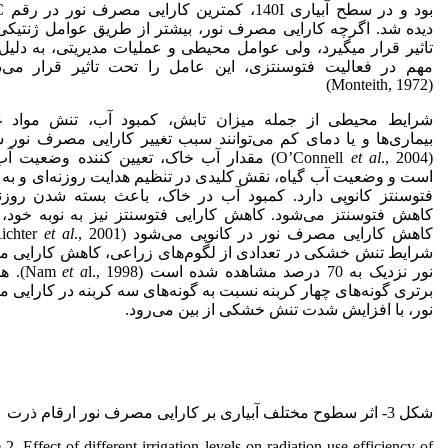
بود و 
دیده شد. اگرچه کارایی مصرف نور، بیشتر از طریق عوامل ژنتیک
تاثیر قرار می­گیرد، ولی عوامل محیطی و عملیات مدیریتی، به دلی
مهم در فعالیت فتوسنتزی، این عامل را تحت تاثیر قرار می‌د
(Monteith, 1972)
شرایط محیطی از جمله میزان تابش، کمبود آب، تنش مواد غذ
بیماری‌ها و یا دمای کم می‌توانند سبب تغییر کارایی مصرف نور ش
(O’Connell
et al
., 2004) مقدار آب خاک، تعیین کننده وضعیت آ
است و وضعیت آب گیاه، نقش کلیدی در تنظیم هدایت روزنه‌ای و به ت
فتوسنتز کانوپی دارد. کمبود آب در خاک، باعث بسته شدن روزنه
کاهش فتوسنتز می‌شود. کاهش کارایی فتوسنتز نیز به نوبه خود،
کاهش کارایی مصرف نور در کانوپی می‌شود (Richter
et al
شرایط تنش خشکی در تعدادی از لگوم‌های زراعی، کاهش کارایی
نور نزدیک به 70 درصد مشاهده شده است (Nam
et a
., 1998
برتری گونه‌های چهار کربنه نسبت به گونه‌های سه کربنه در کارایی
نور، با افزایش شدت تنش خشکی از بین می‌رود.
شکل 3- اثر سطوح مختلف آبیاری بر کارایی مصرف نور ارقام ذرت
 2. Effect of different irrigation levels on radiation use efficiency of