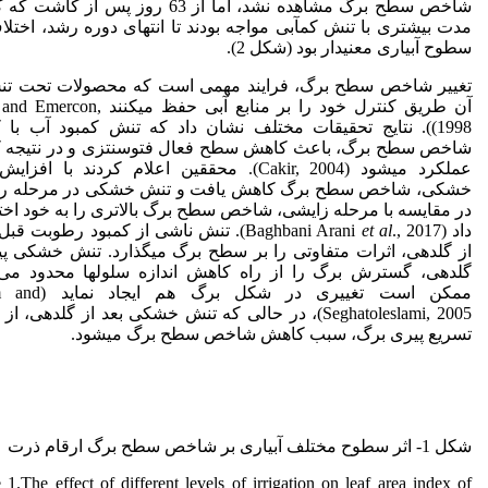
شاخص سطح برگ مشاهده نشد، اما از 63 روز پس از کا
مدت بیشتری با تنش کم­آبی مواجه بودند تا انتهای دوره رشد، اختلا
سطوح آبیاری معنی­دار بود (شکل 2).
تغییر شاخص سطح برگ، فرایند مهمی است که محصولات تحت تنش
آن طریق کنترل خود را بر منابع آبی حفظ می­کنند
1998)). نتایج تحقیقات مختلف نشان داد که تنش کمبود آب با
شاخص سطح برگ، باعث کاهش سطح فعال فتوسنتزی و در نتیجه 
عملکرد می­شود (Cakir, 2004). محققین اعلام کردند با اف
خشکی، شاخص سطح برگ کاهش یافت و تنش خشکی در مرحله ر
در مقایسه با مرحله زایشی، شاخص سطح برگ بالاتری را به خود ا
داد (Baghbani Arani
et al
., 2017). تنش ناشی از کمبود رطوبت قبل
از گلدهی، اثرات متفاوتی را بر سطح برگ می­گذارد. تنش خشکی پ
گلدهی، گسترش برگ را از راه کاهش اندازه سلول­ها محدود می‌
ممکن است تغییری در شکل بر
Seghatoleslami, 2005)، در حالی که تنش خشکی بعد از گلدهی، 
تسریع پیری برگ، سبب کاهش شاخص سطح برگ می­شود.
شکل 1- اثر سطوح مختلف آبیاری بر شاخص سطح برگ ارقام ذرت
 1.The effect of different levels of irrigation on leaf area index of