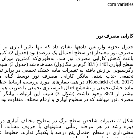
corn varieties
کارایی مصرف نور
جدول تجزیه واریانس داده­ها نشان داد که تنها تاثیر آبیاری بر ک
مصرف نور معنی­دار (در سطح احتم
باعث کاهش کارایی مصرف نور شد، به‌طوری‌که کمترین میزان آ
سطح آبیاری 140I (83/1 گرم بر م
رگرسیونی برازش یافته به تغییرات ماده خشک تجمعی در برابر 
تجمعی جذب شده، بیانگر کارایی مصرف نور توسط گیاه می­
(Koocheki
et al
., 2017). در همه تیمارهای مورد بررسی، ارتباط خ
ماده خشک تجمعی و تشعشع فعال فتوسنتزی تجمعی با ضریب همب
بیشتر از 86/0 وجود داشت (شکل 3) شیب این ارتباط، بیا
مصرف نور می­باشد که در سطوح آبیاری و ارقام مختلف متفاوت بود.
شکل 2- تغییرات شاخص سطح برگ در سطوح مختلف آبیاری د
دوره رشد در هر مرحله زمانی، ستون­های با حروف مشابه، اخ
معنی‌داری در سطح احتمال پنج درصد با یکدیگر ندارند. خطوط 