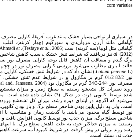
corn varieties
در بسیاری از نواحی بسیار خشک مانند غرب آفریقا، کارایی مصرف ن
گیاهانی مانند ارزن مزواریدی و سورگوم (چهار کربنه)، اغلب 
گیاهانی مثل لوبیا (سه کربنه) است (Tesfaye
, 2006). Ezzat Ahmadi
et al.
et
al
(2012) نیز دریافتند که شرایط تنش خشکی، سبب کاهش شاخ
برگ گندم و متعاقب آن کاهش قابل توجه کارایی مصرف نور نسب
حالت آبیاری مطلوب می‌شود. بررسی کارایی مصرف نور در چچم 
(
Lolium perenne
L.) نشان داد که در شرایط تنش خشکی، کارایی
نور 82/2-01/2 گرم بر مگاژول و در شرایط عدم تنش خشکی، 
روند تغییرات کل تشعشع رسیده به سطح زمین و میزان تشعشع
شده توسط کانوپی ذرت در شکل (3) نشان داده شده ا
می‌شود که اگرچه در ابتدای دوره رشد، میزان کل تشعشع ورودی
است، ولی به دلیل پایین بودن شاخص سطح برگ و باز بودن کانوپی
نور توسط گیاه محدود می‌باشد. با گذشت زمان و متناسب با ا
شاخص سطح برگ، میزان جذب نور توسط کانوپی افزایش یافت و پ
رسیدن به میزان حداکثر خود، به علت کاهش سطح برگ، تا انتهای
رشد روند نزولی در پیش گرفت. در شرایط کمبود آب، سرعت کاهش
جذب نور بیشتر است.