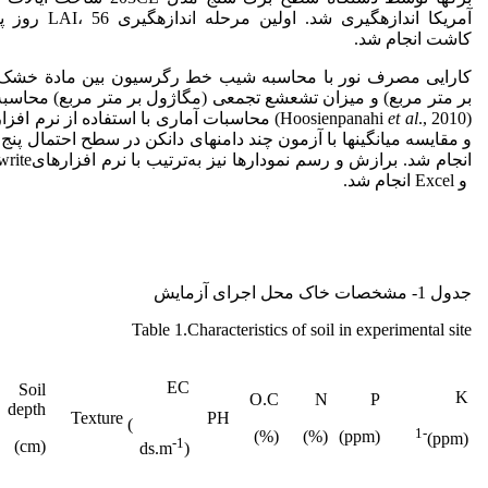
آمریکا اندازه­گیری شد. اولین مرحله
کاشت انجام شد.
کارایی مصرف نور با محاسبه شیب خط رگرسیون بین مادة خشک 
بر متر مربع) و میزان تشعشع تجمعی (مگاژول بر متر مربع) محاسبه
et al
(Hoosienpanahi
و مقایسه میانگین­ها با آزمون چند دامنه­ای دانکن در سطح احتمال پنج
انجام شد. برازش و رسم نمودارها
و Excel انجام شد.
جدول 1- مشخصات خاک محل اجرای آزمایش
Table 1.Characteristics of soil in experimental site
EC
Soil
K
O.C
N
P
depth
Texture
PH
)
-1
(%)
(%)
(ppm)
(ppm)
-1
(cm)
(ds.m