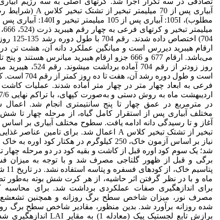
آبیاری پس از 70 میلی­متر تبخیر از تشتک تبخ
704) اختصاص داده شدند. رقم
ارقام هیبرید دیررس است و میانگین عملکرد دانه آن، هشت تن در 
می‌باشد. ارقام 677 و 666 جزو ارقام هیبرید میان­رس هستند و پ
روز زودتر از رقم 704 آماده برداشت می­شوند.
است و طول دوره رشد آن، هفت تا ده روز 
در مترمربع در عمق چهار تا پنج سانتی­متری انجام شد. اعمال
مختلف آبیاری پس از استقرار کامل گیاه، از مرحله چهار تا شش
آغاز و تا رسیدگی دانه ادامه یافت. سطوح مختلف آبیاری بر اساس 
تبخیر از تشتک تبخیر کلاس A اعمال شد. برای تامین عناصر غ
نیاز بر اساس آزمون خاک، 250 کیلوگرم در هکتار کود اوره به 
شد؛ یک سوم کود اوره قبل از کاشت و بقیه کود در دو مرحله چهار 
برگی و قبل از ظهور گل­تاجی مصرف شد و با توجه به میزان ف
پتاسیم خاک، از کو
ماه و با در نظر گرفتن اثر حاشیه، از هر کرت شش بوته به‌طور ت
برای اندازه­گیری صفات عملکردی برداشت شد. برای محاسبه کا
مصرف نور، میزان شاخص سطح برگ روزانه و همچنین تشعشع
شده روزانه برآورد شد. بدین منظور، مقادیر شاخص سطح برگ روزا