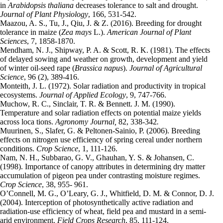
in
Arabidopsis thaliana
decreases tolerance to salt and drought.
Journal of Plant Physiology
, 166, 531-542.
Maazou, A. S., Tu, J., Qiu, J. & Z. (2016). Breeding for drought
tolerance in maize (
Zea mays
L.).
American Journal of Plant
Sciences
, 7, 1858-1870.
Mendham, N. J., Shipway, P. A. & Scott, R. K. (1981). The effects
of delayed sowing and weather on growth, development and yield
of winter oil-seed rape (
Brassica napus
).
Journal of Agricultural
Science
, 96 (2), 389-416.
Monteith, J. L. (1972). Solar radiation and productivity in tropical
ecosystems.
Journal of Applied Ecology
, 9, 747-766.
Muchow, R. C., Sinclair, T. R. & Bennett. J. M. (1990).
Temperature and solar radiation effects on potential maize yields
across loca tions.
Agronomy Journal,
82, 338-342
.
Muurinen, S., Slafer, G. & Peltonen-Sainio, P. (2006). Breeding
effects on nitrogen use efficiency of spring cereal under northern
conditions.
Crop Science
, 1, 111-126.
Nam, N. H., Subbarao, G. V., Ghauhan, Y. S. & Johansen, C.
(1998). Importance of canopy attributes in determining dry matter
accumulation of pigeon pea under contrasting moisture regimes.
Crop Science
, 38, 955- 961.
O’Connell, M. G., O’Leary, G. J., Whitfield, D. M. & Connor, D. J.
(2004). Interception of photosynthetically active radiation and
radiation-use efficiency of wheat, field pea and mustard in a semi-
arid environment.
Field Crops Research
, 85, 111-124.