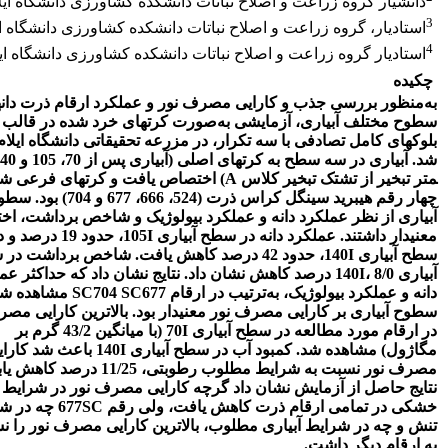
دانشیار گروه زراعت و اصلاح نباتات دانشکده کشاورزی دانشگاه ایل
3
استادیار، گروه زراعت و اصلاح نباتات دانشکده کشاورزی دانشگاه ای
4
استادیار گروه زراعت و اصلاح نباتات دانشکده کشاورزی دانشگاه ای
چکیده
به‌منظور بررسی جذب و کارایی مصرف نور و عملکرد ارقام ذرت دانه­
سطوح مختلف آبیاری، آزمایشی به‌صورت کرت­های خرد شده در قالب
بلوک­های کامل تصادفی با سه تکرار، در مزرعه تحقیقاتی دانشگاه ایلام
متر تبخیر از تشتک تبخیر کلاس
A
) اختصاص یافت و کرت­های فرعی ش
چهار رقم هیبرید سینگل کراس ذرت (524، 666، 677 و 704)
آبیاری از نظر عملکرد دانه و عملکرد بیولوژیک و شاخص برداشت، اخ
معنی­دار داشتند. عملکرد دانه در سطح آبیاری 105
I
، حدود 19 درصد و 
سطح آبیاری 140
I
، حدود 42 درصد کاهش یافت. شاخص برداشت در
آبیاری 140
I
، 8/0 درصد کاهش نشان داد. نتایج نشان داد که حداکثر عم
دانه و عملکرد بیولوژیک، به‌ترتیب در ارقام
SC704 SC677
مشاهده شد.
سطوح آبیاری بر کارایی مصرف نور معنی­دار بود. بالاترین کارایی مص
در ارقام مورد مطالعه در سطح آبیاری 70
I
(با میانگین 43/2 گرم بر
مگاژول) مشاهده شد. کمبود آب در سطح آبیاری 140
I
باعث شد کارای
مصرف نور نسبت به شرایط مطلوب رطوبتی، 11/25 درصد کاه
نتایج حاصل از آزمایش نشان داد گرچه کارایی مصرف نور در شرایط
خشکی در تمامی ارقام ذرت کاهش یافت، ولی رقم 677
SC
چه در شر
تنش و چه در شرایط آبیاری مطلوب، بالاترین کارایی مصرف نور را 
به ارقام دیگر داشت.