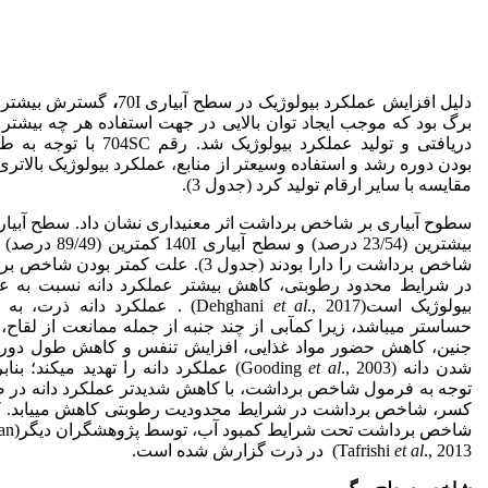
دلیل افزایش عملکرد بیولوژیک در سطح آبیاری 70I
،
گسترش بیشتر
برگ بود که موجب ایجاد توان بالایی در جهت استفاده هر چه بیشتر ا
دریافتی و تولید عملکرد بیولوژیک شد. رقم 704SC ب
بودن دوره رشد و استفاده وسیع­تر از منابع، عملکرد بیولوژیک بالاتری
مقایسه با سایر ارقام تولید کرد (جدول 3).
بیشترین (23/54 درصد) و سطح آبیاری 40I
شاخص برداشت را دارا بودند (جدول 3). علت کمتر بودن ش
در شرایط محدود رطوبتی، کاهش بیشتر عملکرد دانه نسبت به ع
بیولوژیک است(Dehghani
et al
., 2017) . عملکرد دانه ذرت، به 
حساس­تر می­باشد، زیرا کم­آبی از چند جنبه از جمله ممانعت از لقاح
جنین، کاهش حضور مواد غذایی، افزایش تنفس و کاهش طول دوره
شدن دانه (Gooding
et al
., 2003) عملکرد دانه را تهدید می­کند؛ بناب
توجه به فرمول شاخص برداشت، با کاهش شدیدتر عملکرد دانه در
کسر، شاخص برداشت در شرایط محدودیت رطوبتی کاهش می­یابد. 
شاخص برداشت تحت
., 2013) در ذرت گزارش شده است.
et al
Tafrishi