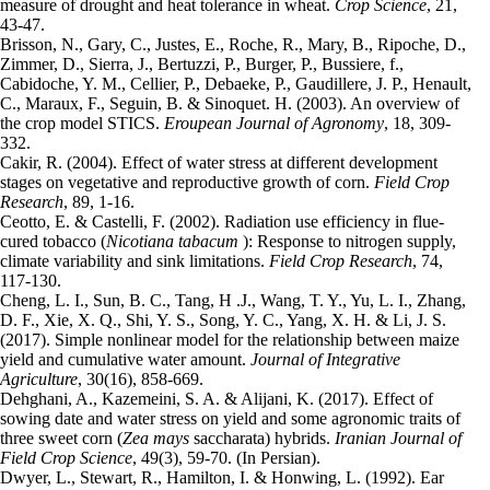
measure of drought and heat tolerance in wheat.
Crop Science
,
21,
43-47.
Brisson, N., Gary, C., Justes, E., Roche, R., Mary, B., Ripoche, D.,
Zimmer, D., Sierra, J., Bertuzzi, P., Burger, P., Bussiere, f.,
Cabidoche, Y. M., Cellier, P., Debaeke, P., Gaudillere, J. P., Henault,
C., Maraux, F., Seguin, B. & Sinoquet. H. (2003). An overview of
the crop model STICS.
Eroupean
Journal
of Agronomy
, 18, 309-
332.
Cakir, R. (2004). Effect of water stress at different development
stages on vegetative and reproductive growth of corn.
Field Crop
Research
, 89, 1-16.
Ceotto, E. & Castelli, F. (2002). Radiation use efficiency in flue-
cured tobacco (
Nicotiana tabacum
): Response to nitrogen supply,
climate variability and sink limitations.
Field Crop Research
, 74,
117-130.
Cheng, L. I., Sun, B. C., Tang, H .J., Wang, T. Y., Yu, L. I., Zhang,
D. F., Xie, X. Q., Shi, Y. S., Song, Y. C., Yang, X. H. & Li, J. S.
(2017). Simple nonlinear model for the relationship between maize
yield and cumulative water amount.
Journal of Integrative
Agriculture
, 30(16), 858-669.
Dehghani, A., Kazemeini, S. A. & Alijani, K. (2017). Effect of
sowing date and water stress on yield and some agronomic traits of
three sweet corn (
Zea mays
saccharata) hybrids.
Iranian Journal of
Field Crop Science
, 49(3), 59-70. (In Persian).
Dwyer, L., Stewart, R., Hamilton, I. & Honwing, L. (1992). Ear