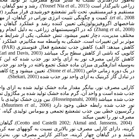
زراعی تاثیرگذار است (Yousef Nia
et al
., 2015). رشد و نمو گیاهان
مستقیم و غیرمستقیم، تحت تاثیر تشعشع خورشیدی قرار می­گیرد (Kumar
et al
., 2008). کمیت و چگونگی تثبیت انرژی نورانی در گیاهان، از مه
شاخص­های اگروفیزیولوژیکی تعیین کننده رشد و عملکرد گیاهان می
(Zhang
et al
., 2008) که در اکوسیستم­های زراعی، به دلیل انجام ر
مختلف مدیریت، دچار تغییر می­شود. تنش خشکی، یکی از شرایط 
موثر بر این تغییرات است. خشکی به واسطه سه مکانیزم، عملکرد گی
کاهش می­دهد: 
کاهش کارایی مصرف نور به ازای واحد نور جذب شده که این ک
به‌وسیله اندازه­گیری میزان ماده خشک تجمع یافته در واحد نور جذ
در یک دوره زمانی خاص (Stone
et al
.,2001)، تعیین می­شود و ج) ک
در تبادل گاز کربنیک به ازای واحد نور جذب شده (Shekari, 2001).
کارایی مصرف نور، بیانگر مقدار ماده خشک تولید شده به ازای واح
جذب شده است و واحد آن، گرم ماده خشک تولید شده بر مگاژول 
جذب شده می­باشد (Hosseinpanahi, 2008). بین وزن خشک تول
نور جذب شده رابطه خطی وجود دارد (Muurinen
et al
., 
رگرسیون خطی بین جذب تشعشع تجمعی و بیوماس تولیدی گیاه، ک
مصرف نور را تعیین می­کند
(stelli 2002; Akmal and. Janssens, 2004
کربنه، دارای کارایی مصرف نور بالاتری نسبت به گونه­های سه کربنه
باشند و در گیاهان چهار کربنه، حداکثر کارایی مصرف نور، به‌ترت