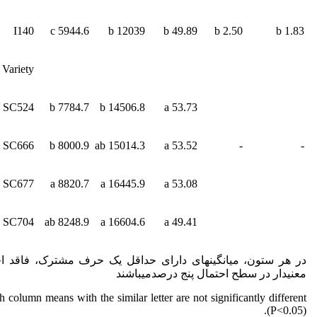
I140
5944.6 c
12039 b
49.89 b
2.50 b
1.83 b
Variety
SC524
7784.7 b
14506.8 b
53.73 a
SC666
8000.9 b
15014.3 ab
53.52 a
-
-
SC677
8820.7 a
16445.9 a
53.08 a
SC704
8248.9 ab
16604.6 a
49.41 a
در هر ستون، میانگین­های دارای حداقل یک حرف مشترک، فاقد ا
معنی­دار در سطح احتمال پنج درصدمی­باشند
h column means with the similar letter are not significantly different
(P<0.05).