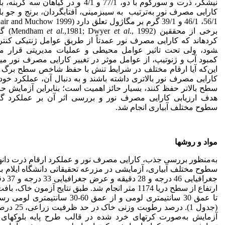
نیشکر، ذرت و سورگوم با دو، 77/1 و 4/1 و در گیاهان سه کر
برخی از محققین (Mendham
et al
.,1981; Dwyer
et al
., 92
کرده­اند که کارایی مصرف نور عمدتاً از طریق عوامل ژنتیکی کنترل
شود، ولی تحت تاثیر عوامل محیطی و عملیات مدیریتی قرار می­
کمبود آب و ژنوتیپ، از عوامل موثر در تغییر کارایی مصرف نور می­ب
این‌که آیا ارقام مختلف در شرایط تنش با حفظ شاخص سطح برگ بت
کارایی مصرف نور بالاتری داشته باشند و به دنبال آن، عملکرد خود 
سطح بالاتر حفظ کنند، بسیار حائز اهمیت است؛ بنابراین آزمایش حا
هدف ارزیابی کارایی مصرف نور و بررسی اثر آن بر عملکرد گی
سطوح مختلف آبیاری انجام شد.
مواد و روش­ها
به‌منظور بررسی جذب، کارایی مصرف نور و عملکرد ارقام ذرت دانه­
سطوح مختلف آبیاری، آزمایشی در مزرعه تحقیقاتی دانشگاه ایلام ب
جغرافیایی 46 درجه 
ارتفاع از سطح دریا 1174 متر انجام شد. طبق نتایج آزمون خاک، 
تا عمق 30 سانتی­متری لومی و از عمق 60-30 سانتی­متر
(جدول 1). درصد رطوبت وزنی 
آزمایش به‌صورت کرت­های خرد شده در قالب طرح پایه بلوک­های