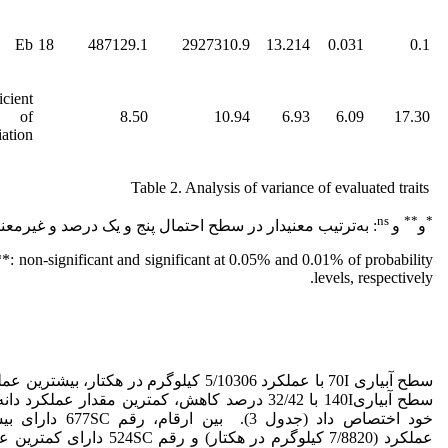
Eb
18
487129.1
2927310.9
13.214
0.031
0.1
icient
of
8.50
10.94
6.93
6.09
17.30
iation
Table 2. Analysis of variance of evaluated traits
ns
**
*
و
و
: به‌ترتیب معنی­دار در سطح احتمال پنج و یک درصد و غیرمعنی­
**: non-significant and significant at 0.05% and 0.01% of probability
levels, respectively.
سطح آبیاری 70I با عملکرد 5/10306 کیلوگرم در هکتار، بیشتری
سطح آبیاری140I با 32/42 درصد کاهش، کمترین مقدار عملکرد دا
خود اختصاص داد (جدول 3). بین ارقام، ر
عملکرد (7/8820 کیلوگرم در هکتار) و رقم 524SC دا