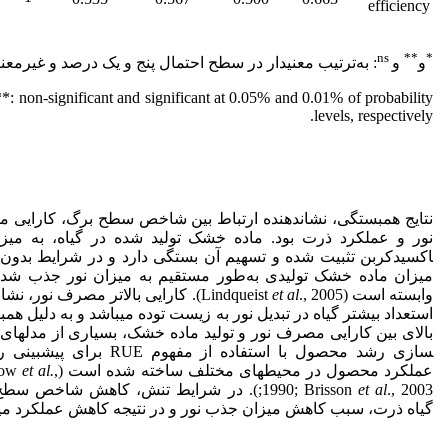
efficiency
ns
**
*
و
و
: به‌ترتیب معنی­دار در سطح احتمال پنج و یک درصد و غیرمعنی­
**: non-significant and significant at 0.05% and 0.01% of probability
levels, respectively.
نتایج همبستگی، نشان­دهنده ارتباط بین شاخص سطح برگ، کارایی
اکسیدکربن تثبیت شده و تسهیم آن بستگی دارد و در شرایط بدون
میزان ماده خشک تولیدی به‌طور مستقیم به میزان نور جذب شده
وابسته است (Lindqueist
et al
., 2005). کارایی بالاتر مصرف نور، نشا
استعداد بیشتر گیاه در تبدیل نور به زیست توده می­باشد و به دلیل هم
بالای بین کارایی مصرف نور و تولید ماده خشک، بسیاری از مدل­های ش
سازی رشد محصول با استفاده از مفهوم RUE برای
عملکرد محصول در محیط­های مختلف ساخته شده است (Muchow
,
et al.
et al
1990; Brisson
., 2003;). در شرایط تنش، کاهش شاخص سط
گیاه ذرت، سبب کاهش میزان جذب نور و در نتیجه کاهش عملکرد می­