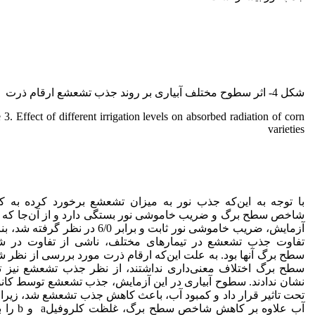
شکل 4- اثر سطوح مختلف آبیاری بر روند جذب تشعشع ارقام ذرت
 3. Effect of different irrigation levels on absorbed radiation of corn
varieties
با توجه به این‌که جذب نور به میزان تشعشع برخورد کرده به کا
شاخص سطح برگ و ضریب خاموشی نور بستگی دارد و از آن‌جا که د
آزمایش، ضریب خاموشی نور ثابت و برابر 6/0 در نظر گرفته
تفاوت جذب تشعشع در تیمارهای مختلف، ناشی از تفاوت در 
سطح برگ آنها بود. به علت این‌که ارقام ذرت مورد بررسی از نظر
سطح برگ اختلاف معنی‌داری نداشتند، از نظر جذب تشعشع نیز ت
نشان ندادند. سطوح آبیاری در این آزمایش، جذب تشعشع توسط کانو
تحت تاثیر قرار داد و کمبود آب، باعث کاهش جذب تشعشع شد، زیرا 
آب علاوه بر کاهش شاخص س