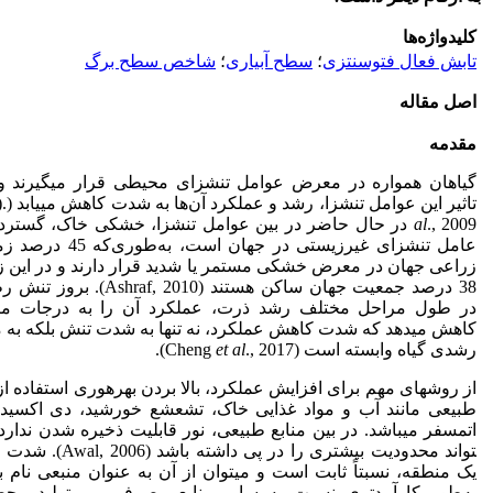
کلیدواژه‌ها
تابش فعال فتوسنتزی
؛
سطح آبیاری
؛
شاخص سطح برگ
اصل مقاله
مقدمه
گیاهان همواره در معرض عوامل تنش­زای محیطی قرار می­گیرند 
تاثیر این عوامل تنش­زا، رشد و عملکرد آن‌ها به شدت کاهش می­یابد (.(Liu
al
., 2009 در حال حاضر در بین عوامل تنش­زا، خشکی خاک، گسترده
عامل تنش­زای غیرزیستی در جهان است، به‌
زراعی جهان در معرض خشکی مستمر یا شدید قرار دارند و در این زمی
38 درصد جمعیت جهان ساکن هستند (Ashraf, 2010
در طول مراحل مختلف رشد ذرت، عملکرد آن را به درجات مت
کاهش می­دهد که شدت کاهش عملکرد، نه تنها به شدت تنش بلکه به 
رشدی گیاه وابسته است (Cheng
., 2017).
et al
از روش­های مهم برای افزایش عملکرد، بالا بردن بهره­وری استفاده از 
طبیعی مانند آب و مواد غذایی خاک، تشعشع خورشید، دی اکسید
تواند محدودیت بیشتری را در پی داشته با
یک منطقه، نسبتاً ثابت است و می­توان از آن به عنوان منبعی نام ب
به‌طور کارآمدتری نسبت به سایر منابع مصرفی، بر تولید محص