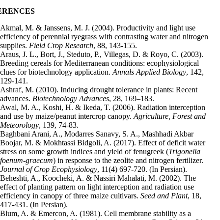
ERENCES
Akmal, M. & Janssens, M. J. (2004). Productivity and light use
efficiency of perennial ryegrass with contrasting water and nitrogen
supplies.
Field Crop Research
, 88, 143-155.
Araus, J. L., Bort, J., Steduto, P., Villegas, D. & Royo, C. (2003).
Breeding cereals for Mediterranean conditions: ecophysiological
clues for biotechnology application.
Annals
Applied Biology
, 142,
129-141.
Ashraf, M. (2010). Inducing drought tolerance in plants: Recent
advances.
Biotechnology Advances
, 28, 169–183.
Awal, M. A., Koshi, H. & Ikeda, T. (2006). Radiation interception
and use by maize/peanut intercrop canopy.
Agriculture, Forest and
Meteorology
, 139, 74-83.
Baghbani Arani, A., Modarres Sanavy, S. A., Mashhadi Akbar
Boojar, M. & Mokhtassi Bidgoli, A. (2017). Effect of deficit water
stress on some growth indices and yield of fenugreek (
Trigonella
foenum-graecum
) in response to the zeolite and nitrogen fertilizer.
Journal of Crop Ecophysiology
, 11(4) 697-720. (In Persian).
Beheshti, A., Koocheki, A. & Nassiri Mahalati, M. (2002). The
effect of planting pattern on light interception and radiation use
efficiency in canopy of three maize cultivars.
Seed and Plant
,
18,
417-431. (In Persian).
Blum, A. & Emercon, A. (1981). Cell membrane stability as a