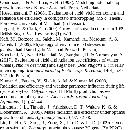
Goudriaan, J. & Van Laar, H. H. (1993). Modelling potential crop
growth processes. Kluwer Academic Press, Netherlands.
Hosseinpanahi, F. (2008). Evaluation of yield, yield component and
radiation use efficiency in corn/potato intercropping. MS.c. Thesis,
Ferdowsi University of Mashhad. (In Persian).
Jaggard, K. & Clark, C. (2000). Growth of sugar beet crops in 1999.
British Sugar Beet Review. 68(1), 6-11.
Kafi, M., Borzoee, A., Salehi, M., Kamandi, A., Masoumi, A. &
Nabati, J. (2009). Physiology of environmental stresses in
plants.Jahad Daneshgahi Mashhad Press. (In Persian).
Koocheki, A., Nasiri Mahallati, M., Zarghani, H. & Norooziyan, A.
(2017). Evaluation of yield and radiation use efficiency of winter
wheat (
Triticum aestivum
) and sugar beet (
Beta vulgaris
L.) in relay
intercropping.
Iranian Journal of Field Crops Research
, 14(4), 539-
557. (In Persian).
Kumar, A., Pandey, V., Shekh, A. M. & Kumar, M. (2008).
Radiation use efficiency and weather parameter influence during life
cycle of soybean (
Glycine max
. [L] Mirrll) production as well
accumulation of dry matter.
American-Eurasian Journal of
Agronomy
,
1(2), 41-44.
Lindquist, J. L., Timothy, J., Arkebauer, D. T., Walters, K. G. &
Dobermann, A. (2005). Maize radiation use efficiency under optimal
growth conditions.
Agronomy Journal,
97, 72-78.
Liu, L., Hu, X., Song, J., Zong, X., Lib, D. & Li, D. (2009). Over-
expression of a
Zea mays
protein phosphatase 2C gene (ZmPP2C)