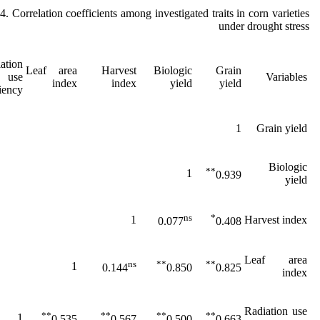
4. Correlation coefficients among investigated traits in corn varieties
under drought stress
ation
Leaf area
Harvest
Biologic
Grain
use
Variables
index
index
yield
yield
ciency
1
Grain yield
Biologic
**
1
0.939
yield
ns
*
1
Harvest index
0.077
0.408
Leaf area
ns
**
**
1
0.144
0.850
0.825
index
Radiation use
**
**
**
**
1
0.535
0.567
0.500
0.663