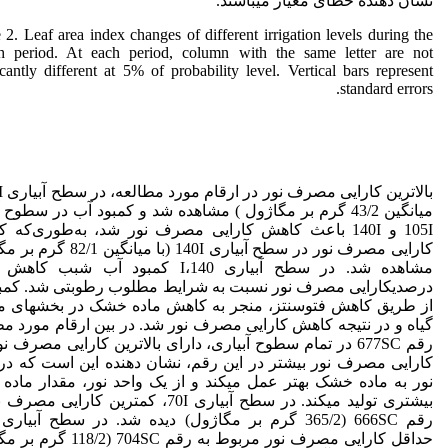
نشان دهنده خطای معیار می­باشند.
 2. Leaf area index changes of different irrigation levels during the
h period. At each period, column with the same letter are not
icantly different at 5% of probability level. Vertical bars represent
standard errors.
بالاترین کارایی مصرف نور در ارقام مورد مطالعه، در سطح آبیاری 70I
میانگین 43/2 گرم بر مگاژول ) مشاهده شد و کمبود آب در سطوح 
105I و 140I باعث کاهش کارایی مصرف نور شد، به‌طوری‌که 
کارایی مصرف نور در سطح آبیاری 140I (با میا
درصدیکارایی مصرف نور نسبت به شرایط مطلوب رطوبتی شد. کمب
از طریق کاهش فتوسنتز، منجر به کاهش ماده خشک در بخش­های 
گیاه و در نتیجه کاهش کارایی مصرف نور شد. در بین ارقام مورد مط
رقم 677SC در تمام سطوح آبیاری، دارای بالاترین کارایی مصرف نو
کارایی مصرف نور بیشتر در این رقم، نشان دهنده این است که در 
نور به ماده خشک بهتر عمل می­کند و از یک واحد نور، مقدار ماد
بیشتری تولید می­کند. در سطح آبیاری 70I، کمترین کارایی
حداقل کارایی مصرف نور مربوط به رقم 118/2