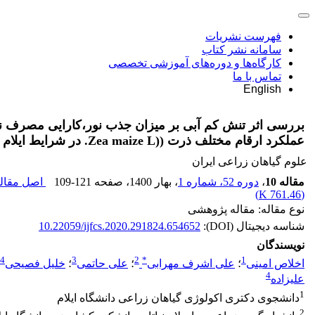
فهرست نشریات
سامانه نشر کتاب
کارگاه‌ها و دوره‌های آموزشی تخصصی
تماس با ما
English
بررسی اثر تنش کم آبی بر میزان جذب نور،کارایی مصرف ن
عملکرد ارقام مختلف ذرت ((Zea maize L. در شرایط ایلام
علوم گیاهان زراعی ایران
مقاله 10
،
دوره 52، شماره 1
، بهار 1400
، صفحه
109-121
اصل مقال
)
761.46 K
(
نوع مقاله: مقاله پژوهشی
شناسه دیجیتال (DOI):
10.22059/ijfcs.2020.291824.654652
نویسندگان
4
3
2
*
1
اخلاص امینی
؛
علی اشرف مهرابی
؛
علی حاتمی
؛
خلیل فصیحی
4
علیزاده
1
دانشجوی دکتری اکولوژی گیاهان زراعی دانشگاه ایلام
2