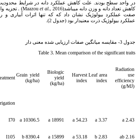
در واحد سطح بودند. علت کاهش عملکرد دانه در شرایط محدودیت
کاهش تعداد دانه و وزن دانه می­باشد(Maazou
et al
., 2016) . تجزیه
صفت عملکرد بیولوژیک نشان داد که که تنها اثرات آبیاری و ر
عملکرد بیولوژیک ذرت معنی­دار بود (جدول 2).
جدول 3- مقایسه میانگین صفات ارزیابی شده معنی دار
Table 3. Mean comparison of the significant traits
Radiation
Biologic
Grain yield
Harvest
Leaf area
use
eatment
yield
(kg/ha)
index
index
efficiency
(kg/ha)
(g/MJ)
rrigation
I70
10306.5 a
18991 a
54.23 a
3.37 a
2.43 a
I105
8390.4 b
15899 a
53.18 a
2.83 b
2.16 ab