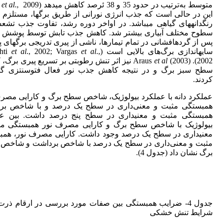
متوسط به‌ترتیب در حدود 35 و 38 ئرصد کاهش می­دهد (Kafi
et al
این در حالی است که جذب انرژی نورانی از طریق برگ­ها، مستلزم
رنگدانه­های گیاهی می­باشد. در اواخر دوره رشد، تفاوت جذب تشع
سطوح مختلف آبیاری بیشتر شد. کاهش جذب تابش توسط پوشش گ
پس از گرده­افشانی در تمام تیمارها، ناشی از پیری تدریجی برگ­های پا
سایه­اندازی برگ‌های بالایی است (Beheshti
.,
et al
., 2002; Vargas
et al
2002). Araus
et al
(2003) نیز اثر تنش رطوبتی بر تسریع پیری برگ
سطح سبز برگ و در نتیجه کاهش جذب نور فعال فتوسنتزی گ
کردند.
عملکرد دانه با عملکرد بیولوژیک، شاخص سطح برگ و کارایی مصر
همبستگی مثبت و معنی­‌داری در سطح یک درصد و با شاخص بر
همبستگی مثبت و معنی­داری در سطح پنج درصد داشت. بین عم
بیولوژیک با شاخص سطح برگ و کارایی مصرف نور همبستگی مث
معنی­داری در سطح یک درصد وجود داشت. کارایی مصرف نور، هم
مثبت و معنی­‌داری در سطح یک درصد با شاخص برداشت و شاخص
برگ نشان داد (جدول 4).
جدول 4- ضرایب همبستگی بین صفات مورد بررسی در ارقام ذر
شرایط تنش خشکی