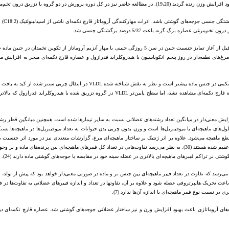
با توجه به یافته‌های این مطالعه می‌توان نتیجه گرفت که تزریق داخل تخم‌مرغی مهار کننده‌های آروماتازی قبل از آغاز تمایز ج
م‌مرغ‌های نطفه‌دار در روز پنجم انکوباسیون با هیدروکلراید فدرازول و عصاره قارچ تکمه‌ای منجر به افزایش
اگر چه اختلاف معنی‌داری بین سطح VLDL سرم گروه شاهد و تیمارهای تحت تأثیر عصاره گزنه و عصاره قارچ تک
یش معنی‌دار در میانگین تعداد رشته‌های عضلانی نسبت به سایر تیمارها شده است. همچنین میانگین قطر رشته
ت در تراکم میوفیبریل‌ها در واحد سطح مقطع ماهیچه می‌شود. علاوه بر اثر ژنتیک بر ساختار ماهیچه‌ای مرغ، گزارشات متعددی نی
گزارش شده است که پرنده‌های نر دارای فیبرهای عضلانی بزرگتری در مقایسه با پرنده‌های ماده یا نرهای عقیم شده هستند (30). به نظر می‌رسد تفاوت‌
می‌رسد که تفاوت در تعداد فیبر ماهیچه‌ای بین جنس نر و ماده در صورتی معنی‌دار خواهد بود که پیش از تولد،
سبت نوع فیبر ماهیچه‌ای یا اندازه آن‌ها ندارد (7).
‌های آروماتازی باعث بهبود افزایش وزن و نیز ساختار عضلانی جوجه‌های گوشتی شد. عصاره قارچ تکمه‌ای در مق