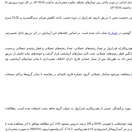
غذایی در دوره پایانی بین تیمارهای مختلف تفاوت معنی‌داری نداشت (05/0<
P
). در کل دوره پرورش (0
ند (05/0<
P
).
آورده شده است. اثرات فیزیولوژیکی ناشی از تغییر جنسیت جنین با تزریق داروی فدرازول در دوره جنینی، باعث کاهش میزان تری‌گلیسرید و VLDL سرم
ی گوشتی در
جدول 6
نشان داده شده است. بر اساس یافته‌های این آزمایش، در اثر تزریق داخل تخم‌مرغی
 هیدروکلراید فدرازول بر تعداد رشته‌های عضلانی، تعداد رشته‌های عضلانی و قطر رشته‌ی عضلانی برحسب
انگین قطر رشته‌های عضلانی تحت تأثیر تیمارهای آزمایشی قرار گرفت و جوجه‌های ماده حاصل از تزریق
تزریق درون تخم‌مرغی عصاره گیاه گزنه نیز اندازه قطر رشته‌های عضلانی جوجه‌های ماده را افزایش داد، به طوری‎که پس از تیمار عصاره قارچ، دارای اختلاف معنی‌داری با سایر تیمارهای آزمایشی بود
مشاهده می‌شود ساختار عضلانی گروه عصاره قارچ تکمه‌ای در مقایسه با سایر گروه‌ها تراکم دستجات
در مورد برگشتگی جنسی از هیدروکلرید فدرازول به عنوان گروه شاهد مثبت استفاده شده است، مطالعات
گزارش شده است که تزریق داخل تخم‌مرغی هیدروکلرید فدرازول و هیدروکلرید فدرازول به همراه فاکتور رشد شبه انسولین نوع 1 به میزان 100 نانوگرم در هر تخم‌مرغ در روز چهارم انکوباسیون به ترتیب منجر به تولید جوجه‌هایی با فنوتیپ 83/95 و 100 درصد خروس می­شود (19). این مطالعه موافق با اثر مشاهده شده با
تزریق داخل تخم­مرغی هیدروکلراید فدرازول در مطالعه حاضر است که منجر به صد در صد برگشتگی جنسی شد. در مطالعه‌ای دیگر نشان داده شد که تزریق 1/0 میلی‌گرم هیدروکلراید فدرازول در مقایسه با سطوح دیگر و نیز آنتی‌آروماتاز استروئیدی 14-α هیدروکسی 17،6،3، آندرواستون‌تریون (NKSO1) به صورت معنی‌داری