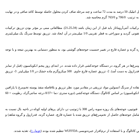
برای تهیه عصاره گزنه از روش خیساندن 400 گرم گیاه خشک گزنه و 10 کیلوگرم قارچ تکمه‌ای تازه استفاده شد (2). مراحل کار مشتمل بود بر آسیاب کردن به قطر یک میلی‌متر، خیساندن با الکل اتیلیک 50 درصد به مدت 72 ساعت و چند مرحله صاف کردن محلول حاصله توسط کاغذ صافی و در نهایت
برای تعیین بهترین غلظت تزریق عصاره‌های مورد استفاده یک عملیات پیش‌ آزمون انجام گرفت و غلظت مناسب تزریق تعیین شد. تمایز گنادها در جنین مرغ حدود 5/6 روزگی دوره جنینی رخ می‌دهد و زمان تزریق ترکیبات آنتی‌آروماتاز باید قبل از این زمان باشد (21،25،34). مطالعاتی مبنی بر مؤثر بودن تزریق ترکیبات
آنتی‌آروماتاز از محل کیسه هوای تخم‌مرغ در دست است (16). برای هر یک از تیمارها تعداد 15 عدد تخم‌مرغ تخصیص داده شد. قبل از عمل تزریق درون تخم‌مرغی بخش پهن پوسته تخم مرغ توسط الکل اتانول ضد عفونی گردید و سوراخی به قطر تقریبی 1/0 میلی‌متر در آن ایجاد شد. تزریق توسط سرنگ یک میلی‌لیتری
داخل تخم‌مرغی عصاره گزنه و عصاره قارچ در تغییر جنسیت جوجه‌های گوشتی بود، به منظور دستیابی به بهترین نتیجه و با توجه
ماره‌گذاری و اندازه‌گیری وزن تخم‌مرغ‌ها در هر گروه، در دستگاه جوجه‌کشی قرار داده شدند. در ابتدای روز پنجم انکوباسیون (قبل از تمایز
گنادها) عملیات تزریق انجام شد. تیمارهای آزمایش عبارت بودند از: 1- تزریق داروی هیدروکلراید فدرازول (Sigma, USA) به مقدار 100 پی پی ام در 1/0 میلی‌لیتر (که با اضافه کردن آب مقطر به لوله حاوی 10 میلی‌گرم فدرازول به دست آمد). 2- تزریق عصاره قارچ حاوی 500 میکروگرم ماده خشک در 1/0 میلی‌لیتر. 3- تزریق
ار دندان‎پزشکی استیل اسکیلر داسی، در پوسته تخم‌مرغ منفذ کوچکی ایجاد و با استفاده از سرنگ انسولین مواد تزریقی در مقادیر مورد نظر تزریق و بلافاصله منفذ پوسته تخم‌مرغ با پارافین
مسدود شد (21). پس از عملیات تزریق تخم‌مرغ‌ها سریعاً به دستگاه جوجه‌کشی برگردانده شدند. دما، رطوبت و چرخش تخم‌مرغ‌ها در دستگاه جوجه‌کشی در دوره ستر (18 روز اول انکوباسیون) و دوره هچر (3 روز آخر انکوباسیون) بر اساس کاتالوگ دستگاه جوجه‌کشی (دوره ستری: دما =8/37 درجه سانتی‌گراد، رطوبت = 60
پس از اتمام انکوباسیون در پایان روز 21، جوجه‌های هچ شده هر گروه وزن شده و پس از تعیین جنسیت از روی میزان رشد پرها، پرنده‌های با ژنوتیپ ماده به وسیله علا‌مت‌گذاری پرها با رنگ مشخص گردیدند. از لحاظ فنوتیپی، جوجه‌های یک روزه سویه راس 308 با ژنوتیپ نر، دارای پرهای اولیه کوتاه در ناحیه بال نسبت به
مام پرنده‌های مربوط به هر گروه آزمایشی (هر دو جنس) به سالن پرورش انتقال یافتند. جوجه‌ها بر اساس گروه‌بندی انجام شده در دستگاه جوجه‌کشی در قالب یک طرح کامل تصادفی با 4 تیمار (شامل جوجه‌های حاصل از تخم‌مرغ‌های تزریق شده با عصاره قارچ، عصاره گزنه، فدرازول و گروه شاهد) و
جدول ۱
)، تغذیه شدند.