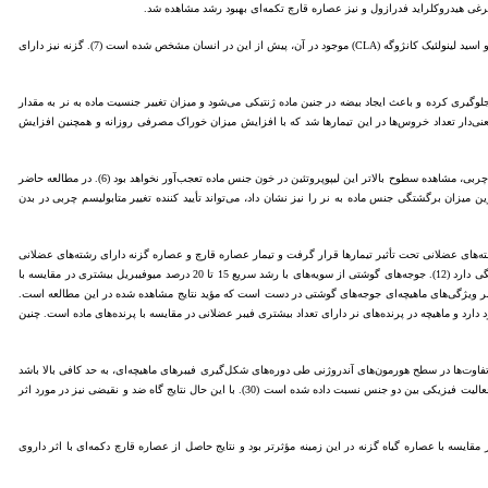
شاید مطالعه حاضر یکی از اولین مطالعات در مورد اثر تزریق درون تخم‌مرغی عصاره قارچ تکمه‌ای بر برگشتگی جنسی جوجه‌های گوشتی باشد. اثرات مهارکنندگی آروماتاز قارچ تکمه‌ای ناشی از اسیدلینولئیک (C18:2) و اسید لینولئیک کانژوگه (CLA) موجود در آن، پیش از این در انسان مشخص شده است (7). گزنه نیز دارای
نسیت جنین در سن 5 روزگی جنینی با مهار آنزیم آروماتاز از تکوین تخمدان در جنین ماده جلوگیری کرده و باعث ایجاد بیضه در جنین ماده ژنتیکی می‌شود و میزان تغییر جنسیت ماده به نر به مقدار
 معنی‌دار تعداد خروس‌ها در این تیمارها شد که با افزایش میزان خوراک مصرفی روزانه و همچنین افزایش
در جوجه‌های گوشتی، ذخایر چربی بدن تحت تأثیر هورمون‌های جنسی بوده و چربی ذخیره شده در محوطه شکمی در جنس ماده بیشتر است و نظر به نقش شناخته شده VLDL در انتقال چربی سنتز شده از کبد به بافت چربی، مشاهده سطوح بالاتر این لیپوپروتئین در خون جنس ماده تعجب‌آور نخواهد بود (6). در مطالعه حاضر
مه‌ای مشاهده نشد، اما سطح پایین‌تر VLDL در گروه تزریق شده با هیدروکلراید فدرازول که بالاترین میزان برگشتگی جنس ماده به نر را نیز نشان داد، می‌تواند تأیید کننده تغییر متابولیسم چربی در بدن
‌های عضلانی تحت تأثیر تیمارها قرار گرفت و تیمار عصاره قارچ و عصاره گزنه دارای رشته‌های عضلانی
با قطر بزرگتری بودند. تغییرات ژنتیکی در ماهیچه سینه جوجه‌های گوشتی حاصل تغییر در تعداد و اندازه سلول‌های ماهیچه‌ای یا میوفیبریل‌ها است و وزن بدون چربی بدن حیوانات به تعداد میوفیبریل‌ها در ماهیچه‌ها بستگی دارد (12). جوجه‌های گوشتی از سویه‌های با رشد سریع 15 تا 20 درصد میوفیبریل بیشتری در مقایسه با
ز در مورد اثر جنسیت بر ویژگی‌های ماهیچه‌ای جوجه‌های گوشتی در دست است که مؤید نتایج مشاهده شده در این مطالعه است.
هایی در تعداد کل فیبرهای ماهیچه‌ای بین پرنده‌های ماده و نر وجود دارد و ماهیچه در پرنده‌های نر دارای تعداد بیشتری فیبر عضلانی در مقایسه با پرنده‌های ماده است. چنین
 تفاوت‌ها در سطح هورمون‌های آندروژنی طی دوره‌های شکل‌گیری فیبرهای ماهیچه‌ای، به حد کافی بالا باشد
(8،23). همچنین، مصرف تستوسترون در دوره‌های پس از تولد به صورت مستقیم و یا غیر مستقیم می‌تواند باعث تحریک هایپرتروفی عضله شود و علاوه بر آن، تفاوت­ها در تعداد و اندازه فیبرهای عضلانی به تفاوت‌ها در فعالیت فیزیکی بین دو جنس نسبت داده شده است (30). با این حال نتایج گاه ضد و نقیضی نیز در مورد اثر
ایسه با عصاره گیاه گزنه در این زمینه مؤثرتر بود و نتایج حاصل از عصاره قارچ دکمه‌ای با اثر داروی