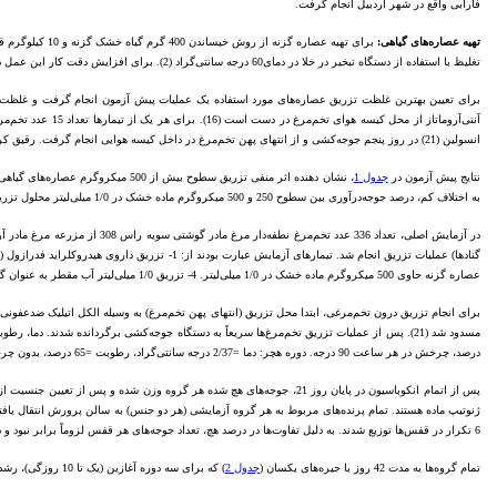
فارابی واقع در شهر اردبیل انجام گرفت.
تهیه عصاره‌های گیاهی:
تغلیظ با استفاده از دستگاه تبخیر در خلا در دمای60 درجه سانتی‌گراد (2). برای افزایش دقت کار این عمل در پنج تکرار انجام شد. سپس میانگین میزان ماده خشک موجود در هر میلی‌لیتر از عصاره گزنه و قارچ تکمه‌ای به ترتیب 706/0 و 763/0 گرم محاسبه شد.
انسولین (21) در روز پنجم جوجه‌کشی و از انتهای پهن تخم‌مرغ در داخل کیسه هوایی انجام گرفت. رقیق کردن عصاره‌ها بر اساس مقدار ماده خشک مورد نظر در 1/0 میلی‌لیتر انجام شد.
نتایج پیش آزمون در
جدول 1
، نشان دهنده اثر منفی تزریق سطوح
به اختلاف کم، درصد جوجه‌درآوری بین سطوح 250 و 500 میکروگرم ماده خشک در 1/0 میلی‌لیتر محلول تزریقی، برای آزمایش اصلی از مقدار 500 میکروگرم ماده خشک در 1/0 میلی‌لیتر استفاده شد.
در آزمایش اصلی، تعداد 336 عد
عصاره گزنه حاوی 500 میکروگرم ماده خشک در 1/0 میلی‌لیتر. 4- تزریق 1/0 میلی‌لیتر آب مقطر به عنوان گروه شاهد.
درصد، چرخش در هر ساعت 90 درجه. دوره هچر: دما =2/37 درجه سانتی‌گراد، رطوبت =65 درصد، بدون چرخش) تنظیم شد.
6 تکرار در قفس‌ها توزیع شدند. به دلیل تفاوت‌ها در درصد هچ، تعداد جوجه‌های هر قفس لزوماً برابر نبود و در هر قفس بین 10 تا 12 قطعه جوجه قرار داده شد.
تمام گروه‌ها به مدت 42 روز با جیره‌های یکسان (
جدول 2
) که برای سه دوره آغازین (یک تا 10 روزگی)، رشد (11 تا 24 روزگی) و پایانی (25 تا 42 روزگی) و با توجه به احتیاجات غذایی جوجه‌گوشتی سویه راس 308 بر اساس کاتالوگ و با استفاده از نرم‌افزار جیره‌نویسی WUFFDA تنظیم شده بودند (