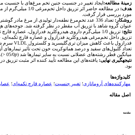
زمینۀ مطالعه
:
ایجاد تغییر در جنسیت جنین تخم مرغ‌های با جنسیت ما
هدف
:
در مطالعه حاضر اثر
مورد بررسی قرار گرفت.
روش
کار
:
عنوان گروه شاهد با تزریق آب مقطر در نظر گرفته شد. جوجه‌های هچ شده در قالب یک طرح کامل تص
نتایج
:
تزریق 1/0 میلی‌گرم داروی هیدروکلرید فدرازول، عصاره قارچ تکمه‌ای و گزنه به ترتیب باعث ایجاد 100، 67/66 و 5/37 درصد تغییر جنسیت شد (05/0
تزریق داخل تخم‌مرغی هیدروکلرید فدرازول و عصاره قارچ تکمه‌ای، خو
فدرازول باعث کاهش میزان تری‌گلیسرید و کلسترول VLDL سرم شد (05/0
تعداد گلبول‌های سفید و درصد هماتوکریت خون تحت تأثیر تیمارهای آزما
میانگین قطر رشته‌های عضلانی نسبت به سایر تیمارها شد (05/0
p
<).
نتیجه­گیری نهایی
:
یافته‌های این مطالعه تأیید کننده اثر مثبت تزر
بود.
کلیدواژه‌ها
مهارکننده‌های آروماتازی
؛
تغییر جنسیت
؛
عصاره قارچ تکمه‌ای
؛
عصاره
اصل مقاله
مقدمه