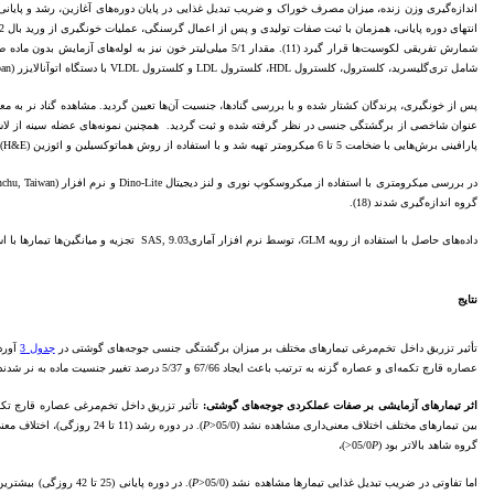
شامل تری‌گلیسرید، کلسترول، کلسترول HDL، کلسترول LDL و کلسترول VLDL با دستگاه اتوآنالایزر (Hitachi 902, Japan) و کیت‌های تجاری (پارس آزمون، ایران) اندازه‌گیری شدند.
پس از خونگیری، پرندگان کشتار شده و با بررسی گنادها، جنسیت آن‌ها تعیین گردید. مشاهده گناد نر به مع
پارافینی برش‌هایی با ضخامت 5 تا 6 میکرومتر تهیه شد و با استفاده از روش هماتوکسیلین و ائوزین (H&E) و تری‌کروماسون رنگ‌آمیزی لام‌ها انجام شد. رنگ‌آمیزی تری‌کروماسون به‌منظور مطالعه بافت همبندی و محتوای رشته‌های کلاژن بین دستجات و رشته‌های عضلانی انجام گرفت (17).
گروه اندازه‌گیری شدند (18).
داده
های حاصل با استفاده از رویه GLM، توسط نرم افزار آماریSAS, 9.03 تجزیه و میانگین‌ها تیمارها با استفاده از آزمون چند دامنه‌ای دانکن در سطح 5 درصد مقایسه شدند. از آزمون مربع کای برای بررسی میزان تغییر جنسیت ماده به نر در سطح احتمال معنی دار یک درصد استفاده شد.
نتایج
تأثیر تزریق داخل تخم‌مرغی تیمارهای مختلف بر میزان برگشتگی جنسی جوجه‌های گوشتی در
جدول 3
آورده شده
عصاره قارچ تکمه‌ای و عصاره گزنه به ترتیب باعث ایجاد 67/66 و 5/37 درصد تغییر جنسیت ماده به نر شدند (01/0>.(
اثر تیمارهای آزمایشی بر صفات عملکردی جوجه‌های گوشتی:
تأثیر تزریق داخل تخم‌مرغی عصاره قارچ ت
بین تیمارهای مختلف اختلاف معنی‌داری مشاهده نشد (05/0<
P
). در دوره رشد (11 تا 24 روزگی)، اختلاف معنی‌داری در خوراک مصرفی بین تیمارهای مختلف وجود نداشت (05/0<
گروه شاهد بالاتر بود (05/0
P
<)،
اما تفاوتی در ضریب تبدیل غذایی تیمارها مشاهده نشد (05/0<
P
). در دوره پایانی (25 تا 42 روزگی) بیشترین خوراک مصرفی مربوط به گروه‌های هیدروکلراید فدرازول و عصاره قارچ بود (05/0