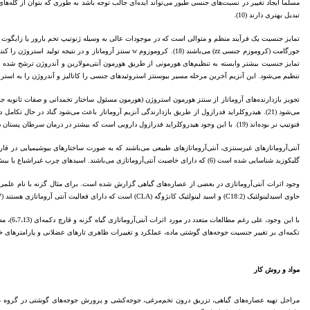
مسلماً ایجاد تغییر در نسبت‌های جنسی طیور می‌تواند ایده‌ای جالب توجه باشد به طوری که بتوان از گله‌ه
تبدیل بهتری دارند (10).
تنظیم می‌شود. این آنزیم آخرین مرحله مسیر بیوسنتز استروئیدهای جنسی را کاتالیز و آندروژن را به استروژن ت
فنوتیپ نر بوده‌اند (19). با این وجود هیدروکلراید فدرازول دارویی است که بیشتر در درمان سرطان پستان در انسان کاربرد داشته و هزینه بالا مانع کاربرد وسیع آن در صنعت طیور می‌گردد و بیشتر در آزمایشات از آن به عنوان یک تیمار استاندارد برای مقایسه اثرات آنتی‌آروماتازی سایر ترکیبات استفاده می‌شود.
گلیکوزید شناسایی شده است (6) که دارای خاصیت آنتی‌آروماتازی می‌باشند. اسیدهای چرب غیراشباع با بیش از یک پیوند دوگانه مانند اسید لینولئیک و اسید لینولئیک کانژوگه مهار کنندگان اصلی آروماتاز در قارچ‌های دکمه‌ای سفید می‌باشند (7).
وجود اثرات آنتی‌آروماتازی در بعضی از عصاره‌های گیاهی گزارش شده است. برای مثال گزنه با نام علم
حاوی اسیدلینولئیک (C18:2) و اسید لینولئیک کانژوگه (CLA) است که دارای فعالیت آنتی آروماتازی هستند (7).
تکمه‌ای بر تغییر جنسیت جوجه‌های گوشتی ماده، عملکرد و تغییرات ظاهری تارهای عضلانی و پارامترهای 
مواد و روش کار
مراحل تهیه عصاره‌های گیاهی، تزریق درون تخم‌مرغی، جوجه‌کشی و پرورش جوجه‌های گوشتی در گروه عل