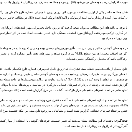
موجب افزایش درصد جوجه‌های نر می‌شود (20). در هر دو مطالعه، مصرف هیدروکلراید فدرازول باعث بهبود افزایش وزن زنده گردید (19،20). در مطالعه حاضر نیز در کل دوره پرورش در دو گروه با تزریق درون تخم‌مرغی هیدروکلراید فدرازول و نیز عصاره قارچ تکمه‌ای بهبود رشد مشاهده شد.
ترکیبات مهار کننده آروماتاز مانند اسید ارسولیک و اکتادکادی‌انوئیک اسید است (13). در مطالعه حاضر تزریق درون تخم‌مرغی عصاره برگ گزنه باعث 5/37 درصد برگشتگی جنسی شد.
اثر گذاری ترکیب مهارکننده آروماتاز مورد استفاده بستگی دارد. تغییر جنسیت ایجاد شده در اثر تیمار تخ
وزن روزانه همراه بود.
پرندگانی باشد که متحمل برگشتگی جنسی شده‌اند.
نتایج حاصل از بافت‌شناسی عضله سینه نشان داد که تزریق داخل تخم‌مرغی عصاره قارچ تکمه‌ای باعث افزا
جوجه‌های از نژادهای با رشد کند دارند (3،4،15،23) که باعث تفاو
تفاوت‌هایی در تعداد فیبرهای ماهیچه‌ای دراز بازکننده انگشت پا در مرغ گزارش شده است (30). جوجه‌های گوشتی نر تراکم فیبرهای ماهیچه‌ای بالاتری در عضله سینه خود در مقایسه با جوجه‌های گوشتی ماده دارند (24).
تفاوت‌ها در تعداد و اندازه فیبرهای ماهیچه‌ای عمدتاً تحت کنترل هورمون‌های جنسی است و به ویژه به نظر 
جنس بر تعداد فیبرهای عضلانی گزارش شده است و مطالعاتی نیز وجود دارد مبنی بر اینکه جنسیت مرغ اثری بر ن
نتیجه‌گیری:
یافته‌های این مطالعه نشان می‌دهد که تغییر جنسیت جوجه‌های گوشتی با استفاده از مهار کننده
آنتی‌آروماتاز فدرازول هیدروکلراید قابل مقایسه است.