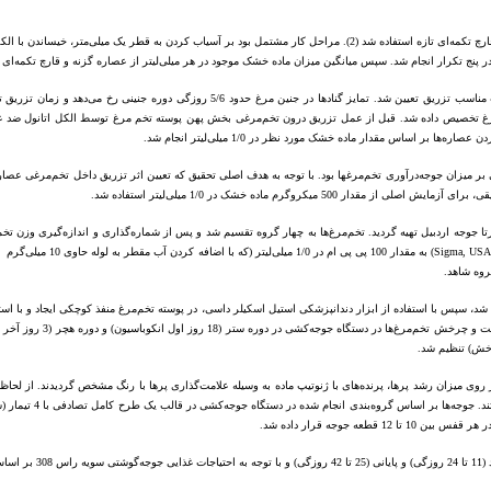
 بیش از 500 میکروگرم عصاره‌های گیاهی بر میزان جوجه‌درآوری تخم‌مرغ­ها بود. با توجه به هدف اصلی تحقیق که تعیین اثر تزریق 
د تخم‌مرغ نطفه‌دار مرغ مادر گوشتی سویه راس 308 از مزرعه مرغ مادر آرتا جوجه اردبیل تهیه گردید. تخم‌مرغ‌ها به چهار گروه تقسیم شد و پس از ش
برای انجام تزریق درون تخم‌مرغی، ابتدا محل تزریق (انتهای پهن تخم‌مرغ) به وسیله الکل اتیلیک ضدعفونی شد، سپس با استفاده از ابز
ژنوتیپ ماده هستند. ت