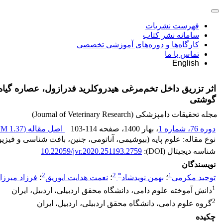
فهرست نشریات
سامانه نشر کتاب
کارگاه‌ها و دوره‌های آموزشی تخصصی
تماس با ما
English
اثر تزریق داخل تخم‌مرغی هیدروکلرید فدرازول، عصاره گیاه
گوشتی
مجله تحقیقات دامپزشکی (Journal of Veterinary Research)
دوره 76، شماره 1
، بهار 1400
، صفحه
103-114
اصل مقاله (
1.37 M
)
نوع مقاله: علوم پایه (بیوشیمی، آناتومی، جنین، بافت شناسی و فیزی
شناسه دیجیتال (DOI):
10.22059/jvr.2020.251193.2759
نویسندگان
2
2
*
1
توحید مکرمی
؛
بهمن نویدشاد
؛
نعمت هدایت ایوریق
؛
فرزاد میرزا
1
دانش آموخته علوم دامی، دانشگاه محقق اردبیلی، اردبیل، ایران
2
گروه علوم دامی، دانشگاه محقق اردبیلی، اردبیل، ایران
چکیده