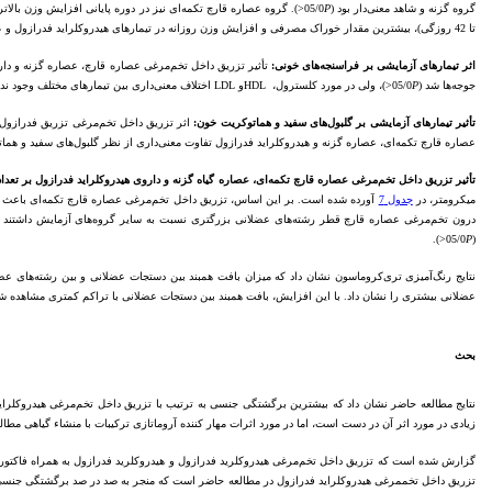
گروه گزنه و شاهد معنی‌دار بود (05/0
P
<). گروه عصاره قارچ تکمه‌ای نیز در دوره پایانی افزایش وزن بالاتر
تا 42 روزگی)، بیشترین مقدار خوراک مصرفی و افزایش وزن روزانه در تیمارهای هیدروکلراید فدرازول و عصاره قارچ ثبت شد (05/0
اثر تیمارهای آزمایشی بر فراسنجه‌های خونی:
تأثیر تزریق داخل تخم‌مرغی عصاره قارچ، عصاره گزنه و دا
جوجه‌ها شد (05/0
P
<)، ولی در مورد کلسترول، HDLو LDL اختلاف معنی‌داری بین تیمارهای مختلف وجود نداشت (05/0<
تأثیر تیمارهای آزمایشی بر گلبول‌های سفید و هماتوکریت خون:
اثر تزریق داخل تخم‌مرغی تزریق فدرازول
عصاره قارچ تکمه‌ای، عصاره گزنه و هیدروکلراید فدرازول تفاوت معنی‌داری از نظر گلبول‌های سفید و هماتوک
تأثیر تزریق داخل تخم‌مرغی عصاره قارچ تکمه‌ای، عصاره گیاه گزنه و داروی هیدروکلراید فدرازول بر تعد
میکرومتر، در
جدول 7
آورده شده است. بر این اساس، تزریق داخل تخم‌مرغی عصاره قارچ تکمه‌ای باعث افزا
درون تخم‌مرغی عصاره قارچ قطر رشته‌های عضلانی بزرگتری نسبت به سایر گروه‌های آزمایش داشتند (05/0>
<).
P
(05/0
نتایج رنگ‌آمیزی تری‌کروماسون نشان داد که میزان بافت همبند بین دستجات عضلانی و بین رشته‌های عضل
عضلانی بیشتری را نشان داد. با این افزایش، بافت همبند بین دستجات عضلانی با تراکم کمتری مشاهده ش
بحث
نتایج مطالعه حاضر نشان داد که بیشترین برگشتگی جنسی به ترتیب با تزریق داخل تخم‌مرغی هیدروکلرای
زیادی در مورد اثر آن در دست است، اما در مورد اثرات مهار کننده آروماتازی ترکیبات با منشاء گیاهی مطا