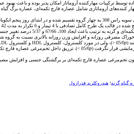
ده توسط ترکیبات مهارکننده آروماتاز امکان پذیر بوده و باعث بهبود 
 تزریق داخل تخم‌مرغی 1/0 میلی‌گرم از مهار کننده‌های آروماتازی شامل عصاره قارچ تکمه‌
تعداد 336 عدد تخم‌مرغ نطفه‌دار تولیدی از مرغ مادر گوشتی سویه راس 308 به چهار گروه 
ادفی با 4 تیمار و 6 تکرار به مدت 42 روز پرورش یافتند.
راک مصرفی روزانه و افزایش وزن روزانه بالاتری نسبت به گروه شاهد و 
p
<)، ولی در مورد کلسترول، کلسترول HDL و کلسترول LDL اختلاف معنی‌داری بین تیمارهای مختلف وجود نداشت (05/0
یشی قرار نگرفت (05/0
p
>). تزریق داخل تخم‌مرغی عصاره قارچ تکم
یق درون تخم‌مرغی عصاره قارچ تکمه‌ای بر برگشتگی جنسی و افزایش
 گیاه گزنه
؛
هیدروکلرید فدرازول