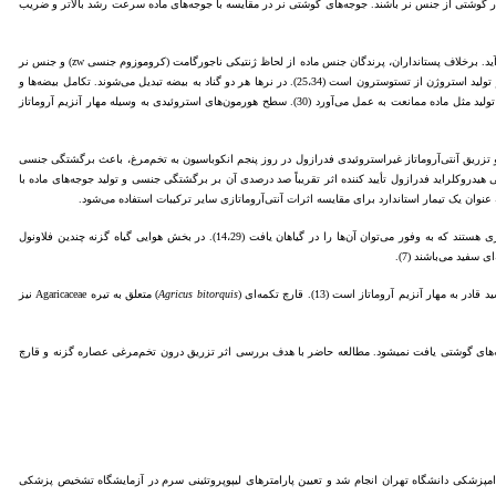
مادر گوشتی از جنس نر باشند. جوجه‌ها‌ی گوشتی نر در مقایسه با جوجه‌های ماده سرعت رشد بالاتر و ضریب
تمایز جنسیت یک فرآیند منظم و متوالی است که در موجودات عالی به وسیله ژنوتیپ تخم بارور یا زایگوت تعیین می‌شود. طی این فرآیند گناد نامتمایز به بیضه یا تخمدان تبدیل شده و جنس نر یا ماده کامل به وجود می‌آید. برخلاف پستانداران، پرندگان جنس ماده از لحاظ ژنتیکی ناجورگامت (کروموزوم جنسی zw) و جنس نر
جورگامت (کروموزم جنسی zz) می‌باشند (18). کروموزوم w سنتز آروماتاز و در نتیجه تولید استروژن را کنترل می‌کند (25،26). تفاوت جنسیت در نتیجه بیان آنزیم آروماتاز در گناد سمت چپ در 5/6 روزگی دوره جنینی و تولید استروژن از تستوسترون است (25،34). در نرها هر دو گناد به بیضه تبدیل می‌شوند. تکامل بیضه‌ها و
تمایز جنسیت بیشتر وابسته به تنظیم‌های هورمونی از طریق هورمون آنتی‌مولارین و آندروژن ترشح شده از بیضه‌ها است (26). آنتی‌مولارین از سلول‌های سرتولی ترشح شده و با تحلیل مجرای مولر از تکامل دستگاه تولید مثل ماده ممانعت به عمل می‌آورد (30). سطح هورمون‌های استروئیدی به وسیله مهار آنزیم آروماتاز
ازدارنده‌های آروماتاز از سنتز هورمون استروژن (هورمون مسئول ساختار تخمدانی و صفات ثانویه جنسی ماده) در پرنده‌های با ژنوتیپ ماده جلوگیری کرده و باعث تولید خروس‌های با ژنوتیپ ماده می‌شوند (27) و تزریق آنتی‌آروماتاز غیراستروئیدی فدرازول در روز پنجم‌ انکوباسیون به تخم‌مرغ، باعث برگشتگی جنسی
یپ ماده به بیضه تمایز یابد (1،31). بیشتر آزمایشات انجام گرفته در مورد تزریق درون تخم مرغی هیدروکلراید فدرازول تأیید کننده اثر تقریباً صد درصدی آن بر برگشتگی جنسی و تولید جوجه‌های ماده با
آنتی‌آروماتازهای غیرسنتزی، آنتی‌آروماتازهای طبیعی می‌باشند که به صورت ساختارهای بیوشیمیایی در قارچ‌ها، سبزی‌ها و میوه‌ها و سایر گیاهان وجود دارند. فلاونوئیدها از جمله ترکیبات طبیعی با خاصیت آنتی‌آروماتازی هستند که به وفور می‌توان آن‌ها را در گیاهان یافت (14،29). در بخش هوایی گیاه گزنه چندین فلاونول
Agricus bitorquis
) متعلق به تیره Agaricaceae نیز
با این وجود، علی رغم مطالعات متعدد در مورد اثرات آنتی‌آروماتازی گیاه گزنه و قارچ دکمه‌ای (6،7،13)، مطالعات چندانی در مورد اثر تزریق درون تخم‌مرغی این ترکیبات بر برگشتگی جنسی جنس ماده به نر در جوجه‌های گوشتی یافت نمی‎شود. مطالعه حاضر با هدف بررسی اثر تزریق درون تخم‌مرغی عصاره گزنه و قارچ
پزشکی دانشگاه تهران انجام شد و تعیین پارامترهای لیپوپروتئینی سرم در آزمایشگاه تشخیص پزشکی