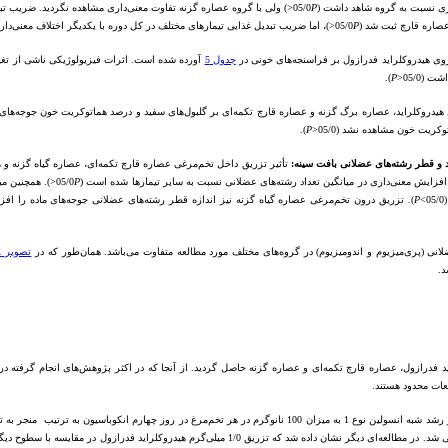
ی نسبت به گروه شاهد داشت (05/0
P
<) ولی با گروه عصاره گزنه تفاوت معنی‌داری مشاهده نگردید. ضریب تبدیل 
P
<)، اما ضریب تبدیل غذایی تیمارهای مختلف در کل دوره با یکدیگر اختلاف معنی‌دار نداشت
روی هیدروکلراید فدرازول بر فراسنجه‌های خونی در
جدول 5
).
P
 هیدروکلراید، عصاره برگ گزنه و عصاره قارچ تکمه‌ای بر گلبول‌های سفید و درصد هماتوکریت خون جوجه‌ها
ریت خون مشاهده نشد (05/0<
P
).
اد و قطر رشته‌های عضلانی بافت سینه:
تأثیر تزریق داخل تخم‌مرغی عصاره قارچ تکمه‌ای، عصاره گیاه گزنه و
یش معنی‌داری در میانگین تعداد رشته‌های عضلانی نسبت به سایر تیمارها شده است (05/0
P
<). همچنین می
.
)
P
انی (پری‌میزیوم و اندومیزیوم) در گروه‌های مختلف مورد مطالعه متفاوت می‌باشد. همان‌طور که در
تصویر 1
د.
د فدرازول، عصاره قارچ تکمه‌ای و عصاره گزنه حاصل گردید. از آنجا که در اکثر پژوهش‌های انجام گرفته 
لعات محدود هستند.