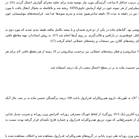
اندازه‌گیری وزن زنده، میزان مصرف خوراک و ضریب تبدیل غذایی در پایان دوره‌های آغازین، رشد و پایانی، پس از 6 ساعت گرسنگی و با فرض حداقل 2 ساعت زمان مورد نیاز برای ثبت داده‌ها انجام گرفت که به این ترتیب حداقل 8 ساعت گرسنگی مورد نیاز توصیه شده برای تخلیه مجرای گوارش اعمال گردید (31). در
انتهای دوره پایانی، همزمان با ثبت صفات تولیدی و پس از اعمال گرسنگی، عملیات خونگیری از ورید بال 2 پرنده که به طور تصادفی از میان پرنده‌های ماده علامت‌گذاری شده انتخاب شدند انجام گرفت (31). مقدار یک میلی‌لیتر از هر نمونه خون در لوله آزمایش حاویEDTA ریخته شد و بلافاصله به یخچال انتقال یافت تا مورد
شمارش تفریقی لکوسیت‌ها قرار گیرد (11). مقدار 5/1 میلی‌لیتر خون نیز به لوله‌های آزمایش بدون ماده ضد انعقادی انتقال داده شده و در دمای معمولی اتاق قرار گرفت تا منعقد شود. سپس نمونه‌ها با سرعت 3000 دور در دقیقه به مدت 10 دقیقه سانتریفیوژ شدند و سرم نمونه‌ها جدا شد. فراسنجه‌های بیوشیمیایی خون
ی بود. گنادهای ماده در یکی از دو فرم تخمدان و یا بیضه تکامل نیافته طبقه بندی شدند که مورد دوم به
عنوان شاخصی از برگشتگی جنسی در نظر گرفته شده و ثبت گردید. همچنین نمونه‌های عضله سینه از لاشه آن‌ها برداشت شد و پس از تثبیت شدن در فرمالین بافری 10 درصد، مراحل آب­گیری، شفاف‌سازی توسط زایلل، غوطه‌وری در پارافین و قالب‌گیری بر روی آن‌ها انجام شد (17). به روش استاندارد تهیه مقاطع بافتی
در بررسی میکرومتری با استفاده از میکروسکوپ نوری و لنز دیجیتال Dino-Lite و نرم افزار Dino Capture 2، (A.423; Dino-Lite, Hsinchu, Taiwan) شمارش تعداد رشته‌های عضلانی در مقیاس ثابت (دایره‌ای با قطر 100 میکرومتر) و قطر رشته‌های عضلانی نیز برحسب میکرومتر در 10 زمینه از هر مقطع بافتی لام برای هر
2
)، به طوری‎که داروی هیدروکلراید فدرازول باعث 100 درصد برگشتگی جنسی ماده به نر شد، حال آنکه
ارائه شده است. در دوره آغازین (یک تا 10 روزگی)، از لحاظ خوراک مصرفی روزانه، افزایش وزن روزانه و ضریب تبدیل غذایی
 از تخم‌مرغ‌هایی که مورد تزریق هیدروکلراید فدرازول و عصاره قارچ تکمه‌ای قرار گرفته بودند نسبت به
یش وزن روزانه طی دوره پایانی در گروه‌های هیدروکلراید فدرازول مشاهده شد و اختلاف مشاهده شده با