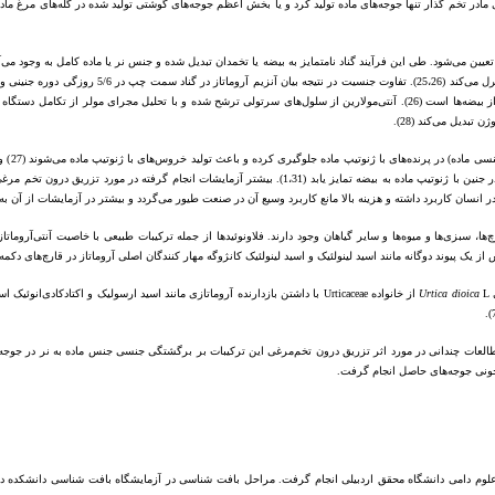
ای مادر تخم گذار تنها جوجه‌های ماده تولید کرد و یا بخش اعظم جوجه‌های گوشتی تولید شده در گله‌های مرغ 
بدیل می‌کند (28).
تجویز ب
می‌شود (21). هیدروکلراید فدرازول از طریق بازدارندگی آنزیم آروماتاز باعث می‌شود گناد در حال تکامل در جنین با ژنوت
ی
L از خانواده Urticaceae با داشتن بازدارنده آروماتازی مانند اسید ارسولیک و اکتادکادی‌انوئیک اسید قادر به مهار آنزیم آروماتاز است (13). قارچ تکمه‌ای (
dioica
Urtica
خونی جوجه‌های حاصل انجام گرفت.
وم دامی دانشگاه محقق اردبیلی انجام گرفت. مراحل بافت شناسی در آزمایشگاه بافت شناسی دانشکده دام