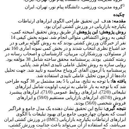
3
گروه مدیریت ورزشی، دانشگاه پیام نور، تهران، ایران
چکیده
مقدمه:
هدف این تحقیق طراحی الگوی ابزارهای ارتباطات
یکپارچه بازاریابی در ورزش کشتی ایران بود.
روش پژوهش: این پژوهش
از طریق روش تحقیق آمیخته کمی-
کیفی به روش اکتشافی متوالی انجام شد. نمونه بخش کیفی 14
نفر از خبرگان ورزش کشتی بودند که به روش گلوله برفی و در
حد اشباع نظری انتخاب شدند و در بخش کمی نمونه آماری 160 نفر
از مسئولان، ورزشکاران، مربیان، کارشناسان و اصحاب رسانه در
رشته کشتی بودند. پرسشنامه محقق ساخته شامل 38 مؤلفه بود.
روایی سازه به روش تحلیل عاملی تاییدی انجام شد. پایایی
پرسشنامه با آزمون آلفای کرونباخ محاسبه و تأیید شد. جهت تحلیل
داده‌ها از آزمون تحلیل عاملی تاییدی استفاده شد.
یافته ها:
با توجه به نتایج، مدلی با 5 بعد مشتمل بر 38 گویه طراحی
شد که با توجه به بار عاملی به ترتیب اولویت شامل ابزارهای
تبلیغاتی (72/0)، ابزارهای روابط عمومی (71/0)، ابزارهای پیشبرد
فروش (67/0)، ابزارهای بازاریابی مستقیم (59/0) و ابزارهای
فروش شخصی (56/0) بودند.
نتیجه گیری:
نتایج این تحقیق نشان دهنده یک مدل جامع و فراگیر
است که بعنوان چهارچوبی جامع برای بهبود تبلیغات با الگوی
ابزارهای ارتباطات یکپارچه بازاریابی (IMC) در ورزش کشتی ایران
می‌باشد، که استفاده از آن می‌تواند باعث جذابیت ورزش کشتی،