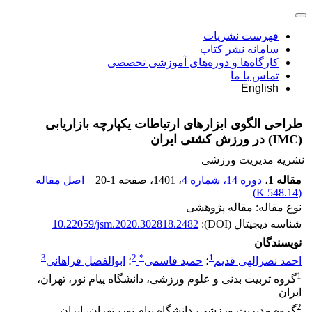
فهرست نشریات
سامانه نشر کتاب
کارگاه‌ها و دوره‌های آموزشی تخصصی
تماس با ما
English
طراحی الگوی ابزارهای ارتباطات یکپارچه بازاریابی
(IMC) در ورزش کشتی ایران
نشریه مدیریت ورزشی
مقاله 1
،
دوره 14، شماره 4
، 1401
، صفحه
20-1
اصل مقاله
)
548.14 K
(
نوع مقاله: مقاله پژوهشی
شناسه دیجیتال (DOI):
10.22059/jsm.2020.302818.2482
نویسندگان
3
2
*
1
احمد نصرالهی قدیم
؛
حمید قاسمی
؛
ابوالفضل فراهانی
1
گروه تربیت بدنی و علوم ورزشی، دانشگاه پیام نور، تهران،
ایران
2
گروه مدیریت ورزشی، دانشگاه پیام نور، تهران، ایران.