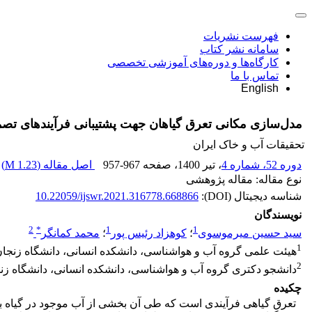
فهرست نشریات
سامانه نشر کتاب
کارگاه‌ها و دوره‌های آموزشی تخصصی
تماس با ما
English
مدل‌سازی مکانی تعرق گیاهان جهت پشتیبانی فرآیندهای ت
تحقیقات آب و خاک ایران
دوره 52، شماره 4
، تیر 1400
، صفحه
957-967
اصل مقاله (
1.23 M
)
نوع مقاله: مقاله پژوهشی
شناسه دیجیتال (DOI):
10.22059/ijswr.2021.316778.668866
نویسندگان
2
*
1
1
سید حسین میرموسوی
؛
کوهزاد رئیس پور
؛
محمد کمانگر
1
هیئت علمی گروه آب و هواشناسی، دانشکده انسانی، دانشگاه زنجان،
2
دانشجو دکتری گروه آب و هواشناسی، دانشکده انسانی، دانشگاه زنج
چکیده
تعرق گیاهی فرآیندی است که طی آن بخشی از آب موجود در گیاه به‌صو