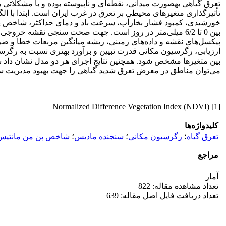
تعرق گیاهی به­صورت میدانی، نقطه‌ای و ناپیوسته بوده و با مشکلاتی
تأثیرگذاری متغیرهای محیطی بر تعرق در غرب ایران است. ابتدا با ال
خورشیدی، کمبود فشار بخارآب، سرعت باد و دمای حداکثر، شاخص پو
ارزیابی، رگرسیون مکانی قدرت تبیین و برآورد بهتری نسبت به رگرسی
می‌توان مناطق در معرض تعرق شدید گیاهی را جهت بهبود مدیریت سی
[1] Normalized Difference Vegetation Index (NDVI)
کلیدواژه‌ها
تعرق گیاه
؛
رگرسیون مکانی
؛
سنجنده مادیس
؛
شاخص پن من مانتیس
مراجع
آمار
تعداد مشاهده مقاله: 822
تعداد دریافت فایل اصل مقاله: 639