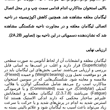
بالایی استخوان متاکارپ اندام قدامی سمت چپ و در محل اتصال
لیگامان معلقه مشاهده شد. همچنین کاهش اکوژنیسیته در ناحیه
اتصالی لیگامان معلقه و در مجاورت ناحیه شکستگی مشاهده
شد که نشان‌دهنده دسموپاتی در این ناحیه بود (تصاویر 2A,2B).
ارزیابی نهایی
لیگامان معلقه و انشعابات آن از لحاظ آناتومی به صورت سطحی
(Superficially) قرار دارند و اغلب در اسب‌ها به آسانی قابل
بررسی و ارزیابی می‌باشند. تمامی بخش‌های این لیگامان باید در
هر دو موقعیت تحمل وزن (Weight bearing) و خمیده (Flexed)،
ملامسه و معاینه شود. شکستگی‌هایی که در سومین استخوان
متاکارپ اسب رخ می‌دهد شامل شکستگی اوالژن یا هلالی،
کندیلی (Condylar)، خرد شده (Comminuted) و یا فرسودگی
(Fatigue) می‌باشند (2،3،7،8). لیگامان معلقه و انشعاباتش
علیرغم ساختار محکمی که دارند اندکی الاستیک هستند لذا
استرس شدید به اندام در پرش‌های شدید و یا حرکت با سرعت
زیاد می‌تواند باعث آسیب به لیگامان شود و علائم بالینی بسته به