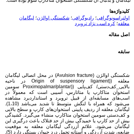
لیگامان و بدنبال آن شکستگی استخوان متاکارپ سوم بوده است.
کلیدواژه‌ها
اولتراسونوگرافی
؛
رادیوگرافی
؛
شکستگی اوالژن
؛
لیگامان
معلقه
؛
کره اسب نژاد تروبرد
اصل مقاله
سابقه
شکستگی اوالژن (Avulsion fracture) در محل اتصالی لیگامان
معلقه ((Origin of suspensory ligament در ناحیه
بالایی_کف‌دستی/ کف‌پایی ((Proximopalmar/plantar سومین
استخوان متاکارپ یا متاتارس، آسیبی است که معمولاً در
اسب‌های مسابقه‌ای از قبیل تروبرد و استانداردبرد مشاهده
می‌شود که همراه با لنگش متوسط تا شدید می‌باشد (1،10).
لیگامان معلقه از ردیف پایینی استخوان‌های کارپ و سطح بالایی
و کف‌دستی سومین استخوان متاکارپ منشاء می‌گیرد. کشیدگی
بیش از حد کارپ یا خمیدگی بیش از حد فتلاک باعث درگیری این
لیگامان می‌شود. علائم آزردگی لیگامان معلقه به موقعیت
ضایعه، شدت آزردگی و آستانه تحمل درد حیوان بستگی دارد (5).