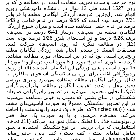
نوع جراحت و شدت تخریب متفاوت است. در مطالعه‌ای که بر
روی 1527 اسب طی 12 سال در دانشگاه دامپزشکی زوریخ
انجام شد، رایج‌ترین عارضه، آزردگی لیگامان معلقه با فراوانی
2/31 درصد بوده است که 9/56 درصد در اندام قدامی و 1/43
درصد در اندام خلفی مشاهده شده ‌است و میزان شیوع آزردگی
لیگامان معلقه در اسب‌های درساژ 6/41 درصد در اسب‌های
پرشی6/28 درصد و در اسب‌های پلیژر 1/28 درصد بوده است
(12). در مطالعه دیگری که روی اسب‌های شرکت کننده
مسابقات المپیک در سیدنی انجام شد، آزردگی لیگامان معلقه
رایج‌ترین آسیبی بود که در بین اسب‌های مورد مطالعه مشاهده
گردید به طوری که در 6 مورد از 8 مورد اسب درساژ و 9 مورد از
15 مورد اسب پرشی آزردگی این لیگامان تأیید شد (4). از روش
رادیوگرافی اغلب برای ارزیابی شکستگی استخوان متاکارپ به
دنبال آزردگی لیگامان معلقه استفاده می‌شود و برای بررسی
دقیق محل و شدت تخریب لیگامان معلقه، اولتراسونوگرافی
تکنیک انتخابی محسوب می‌شود. در تصاویر رادیوگرافی ضایعات
شکستگی در نمای پشتی_کف‌دستی به خوبی مشاهده می‌شوند.
در این تصاویر شکستگی معمولاً به صورت اپاسیتی‌های مشت
شده ( (Punched outکه اطراف یک ناحیه رادیولوسنت را احاطه
می‌کند، مشاهده می‌شود و یا به صورت یک خط افقی
رادیولوسنت هلالی یا نعلبکی شکل نمود پیدا می‌کند (11). نماهای
استانداردی که برای بررسی این نوع شکستگی استفاده می‌شود
شامل نماهای پشتی- کف دستی/ کف پایی، جانبی_میانی
((Lateromedial، مایل پشتی جانبی_ کف‌دستی میانی