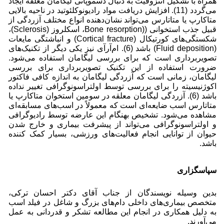
همراه با تشکیل انتزوفیت به دنبال دسموپاتی لیگامان معلقه ایجاد
می‌گردد (11). افزایش دریافت مواد رادیونوکلئوتید در ناحیه بالایی
متاکارپ یا متاتارس می‌تواند نشان‌دهنده انواع مختلف آزردگی از
قبیل جذب استخوانی ((Bone resorption، اسکلروز (Sclerosis)،
شکستگی‌های کورتیکال (Cortical fracture) و انباشتگی مایعات
(Fluid deposition) باشد (6). ام‌آرآی نیز یکی دیگر از تکنیک‌های
تصویربرداری است که برای بررسی لیگامان استفاده می‌شود.
ضرورت استفاده از این تکنیک تصویربرداری برای بررسی
لیگامان، زمانی است که آزردگی لیگامان به اندازه کافی فاکتور
اکوژنیسیته را برای بررسی توسط اولتراسونوگرافی تغییر نداده
باشد (6). آزردگی لیگامان معلقه در سومین استخوان متاکارپ یا
متاتارس اسب ضایعه‌ای است که معمولاً در اسب‌های مسابقه‌ای
مشاهده می‌شود. تشخیص بهنگام این عارضه توسط رادیوگرافی
و اولتراسونوگرافی می‌تواند از پیشرفت بیماری و خارج شدن
حیوان از توانایی انجام فعالیت‌های ورزشی، بسیار کمک کننده
باشد.
سپاسگزاری
بدین وسیله نویسندگان از جناب آقای دکتر احسان ترکی،
متخصص بیماری‌های داخلی دام‌های بزرگ و شاغل در فیلد اسب
به دلیل همکاری در انجام این مطالعه تشکر و قدردانی به عمل
می‌آورند.