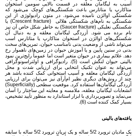
آسیب به لیگامان معلقه در قسمت بالایی سومین استخوان
متاکارپ یا متاتارس باعث شکستگی‌های کوچک می‌شود که
شکستگی اوالژن نامیده می‌شود. در متون رادیولوژی از این
شکستگی به نام‌های شکستگی هلالی (Crescent fracture) یا
شکستگی نعلبکی (Saucer fracture) به خاطر شکل خاص آن نیز
نام برده می شود. آزردگی لیگامان معلقه و به دنبال آن
شکستگی‌های اوالژن در استخوان متاکارپ یا متاتارس اسب
می‌تواند ناشی از وضعیت بدنی نامناسب حیوان، تمرین‌های سخت
بدنی در سنین پایین و یا آموزش حیوان در زمین‌های ناهموار رخ
دهد. علائم بیماری در حیوان متغیر است اما عموماً رایج‌ترین نمود
بالینی حیوان لنگش است (5). رادیوگرافی و اولتراسونوگرافی
می‌تواند به عنوان تکنیک انتخابی برای ارزیابی شدت و محل
آزردگی لیگامان معلقه و آسیب استخوانی کمک کننده باشد هر
چند از روش‌های دیگری نظیر ام‌آر‌آی نیز می‌توان برای ارزیابی
آزردگی لیگامان‌ها استفاده کرد. موقعیت سطحی (Superficially)
انشعابات لیگامان معلقه، ملامسه و معاینه این ساختار را آسان
می‌نماید و تصویربرداری با ابزار استاندارد به منظور تأیید تشخیص،
بسیار کمک کننده است (6).
یافته‌های بالینی
یک مادیان تروبرد 5/2 ساله و یک نریان تروبرد 5/2 ساله با سابقه