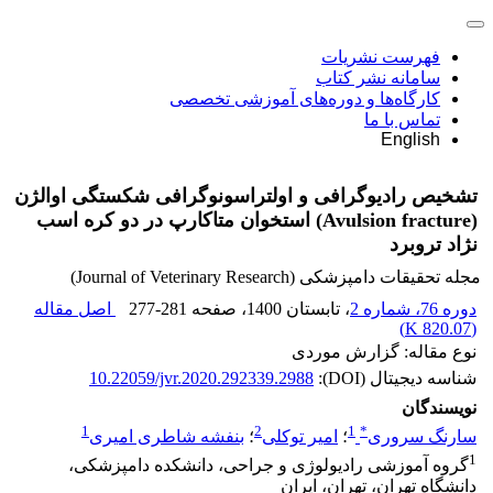
فهرست نشریات
سامانه نشر کتاب
کارگاه‌ها و دوره‌های آموزشی تخصصی
تماس با ما
English
تشخیص رادیوگرافی و اولتراسونوگرافی شکستگی اوالژن
(Avulsion fracture) استخوان متاکارپ در دو کره اسب
نژاد تروبرد
مجله تحقیقات دامپزشکی (Journal of Veterinary Research)
دوره 76، شماره 2
، تابستان 1400
، صفحه
277-281
اصل مقاله
)
820.07 K
(
نوع مقاله: گزارش موردی
شناسه دیجیتال (DOI):
10.22059/jvr.2020.292339.2988
نویسندگان
1
2
1
*
سارنگ سروری
؛
امیر توکلی
؛
بنفشه شاطری امیری
1
گروه آموزشی رادیولوژی و جراحی، دانشکده دامپزشکی،
دانشگاه تهران، تهران، ایران