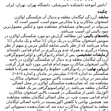
2
دانش آموخته دانشکده دامپزشکی، دانشگاه تهران، تهران، ایران
چکیده
سابقه
: آزردگی لیگامان معلقه و بدنبال آن شکستگی اوالژن
استخوان متاکارپ و یا متاتارس سوم اسب، آسیبی است که
می‌تواند در اسب‌های مسابقه‌ای مشاهده شود و لنگش معمول‌ترین
نمود بالینی این آسیب می‌باشد.
یافته‌های بالینی
: این مطالعه گزارش دو مورد شکستگی اوالژن در
سومین استخوان متاکارپ در یک نریان 5/2 ساله و یک مادیان 5/2
ساله می‌باشد که از نظر بالینی سابقه لنگش مزمن و مبهم از نظر
منشاء درگیری به‌ همراه عدم وزن‌گیری در اندام قدامی داشته‌اند.
آزمایشات تشخیصی
: پس از انجام رادیوگرافی و اولتراسونوگرافی،
آزردگی لیگامان معلقه و به دنبال آن شکستگی اوالژن در ناحیه
بالایی استخوان متاکارپ سوم اندام قدامی مورد تأیید قرار گرفت.
ارزیابی نهایی
:
در رادیوگرافی، خطوط رادیولوسنت همراه با قطعه
شکستگی به اندازه 8×6×2 میلی‌متر در مادیان و اندازه 6×4×2
میلی‌متر در نریان، در قسمت بالایی سومین استخوان متاکارپ
مشاهده شد که نشان‌دهنده شکستگی اوالژن در محل اتصالی
لیگامان معلقه می‌باشد. در اولتراسونوگرافی نیز یک قطعه
اکوژنیک ناشی از شکستگی در قسمت بالایی استخوان متاکارپ
اندام قدامی سمت چپ، در محل اتصالی لیگامان معلقه مشاهده
شد. همچنین نواحی با کاهش اکوژنیسیته در ناحیه اتصالی لیگامان
معلقه به استخوان متاکارپ دیده شد که نشان‌دهنده دسموپاتی این