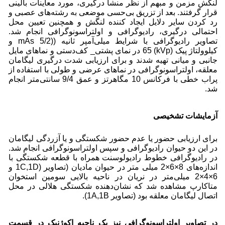
لنگش مزمن و مبهم از نظر منشأ درگیری، مورد معاینات بالینی
قرار گرفتند. بعد از تزریق بی‌حسی موضعی به رشته‌های عصبی و
رد کردن سایر دلایل ایجاد کننده لنگش و همچنین تعیین محل
احتمالی درگیری، رادیوگرافی و اولتراسونوگرافی انجام شد.
تصاویر رادیوگرافی با شرایط میلی‌آمپر‌ ثانیه ((mAs 5/2 و
کیلوولتاژ پیک (kVp) 65 در نمای پشتی_ کف‌دستی و نماهای مایل
جانبی و میانی تهیه شدند و برای ارزیابی شدت درگیری لیگامان
معلقه، اولتراسونوگرافی در نماهای عرضی و طولی با استفاده از
پراب خطی با فرکانس 10 مگاهرتز و عمق 9/4 سانتی‌متر انجام
شد.
آزمایشات تشخیصی
برای ارزیابی حضور یا عدم حضور شکستگی و یا آزردگی لیگامان
در این دو حیوان رادیوگرافی و سپس اولتراسونوگرافی انجام شد.
در رادیوگرافی خطوط رادیولوسنت همراه با قطعه شکستگی با
اندازه‌های 8×6×2 میلی متر در حیوان مادیان (تصاویر (1C,1D و
6×4×2 میلی‌متر در نریان در ناحیه بالایی سومین استخوان
متاکارپ مشاهده شد که نشان‌دهنده شکستگی هلالی در محل
اتصال لیگامان معلقه بود (تصاویر 1A,1B).
در تصاویر اولتراسونوگرافی نیز یک ناحیه اکوژنیک در قسمت