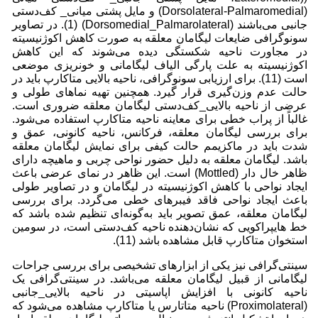
(Dorsolateral-Palmaromedial) و مایل پشتی میانی_ کف‌دستی
جانبی می‌باشند (Dorsomedial_Palmarolateral) (1). در تصاویر
سونوگرافی ضایعات لیگامان معلقه به صورت کاهش اکوژنیسیته
در مجاورت ناحیه شکستگی دیده می‌شوند که این کاهش
اکوژنیسیته به علت پارگی الیاف لیگامانی و خونریزی موضعی
است (11). برای ارزیابی سونوگرافی، ناحیه بالایی متاکارپ باید در
حالت عدم وزن‌گیری قرار گیرد. همچنین تهیه نماهای طولی و
عرضی از ناحیه بالایی_کف‌دستی لیگامان معلقه ضروری است.
غالباً از پراب خطی برای معاینه ناحیه متاکارپ استفاده می‌شود.
برای بررسی لیگامان معلقه، فرکانس، ناحیه کانونی، عمق و
شدت باید در ماکزیمم حالت کیفی برای نمایش لیگامان معلقه
باشد. لیگامان معلقه به دلیل حضور نواحی چربی و ماهیچه دارای
ظاهر خال دار (Mottled) است. این ظاهر در نمای عرضی باعث
ایجاد نواحی با کاهش اکوژنیسیته در لیگامان و در تصاویر طولی
باعث ایجاد نواحی فاقد فیبرهای خطی می‌گردد. برای بررسی
لیگامان معلقه، عمق تصویر باید به‌گونه‌ای تنظیم شده باشد که
خط هایپراکویی که نشان‌دهنده ناحیه کف‌دستی است، در سومین
استخوان متاکارپ قابل مشاهده باشد (11).
سینتی‌گرافی نیز یکی از ابزارهای تشخیصی برای بررسی جراحات
لیگامانی از قبیل لیگامان معلقه می‌باشد
.
در سینتی‌گرافی یک
ناحیه کانونی با افزایش اپاسیتی در ناحیه بالایی_جانبی
(Proximolateral) ناحیه متاتارس یا متاکارپ مشاهده می‌شود که