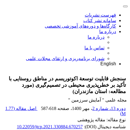
فهرست نشریات
سامانه نشر کتاب
کارگاه‌ها و دوره‌های آموزشی تخصصی
درباره ما
درباره ما
تماس با ما
شورای برنامه‌ریزی و ارتقای مجلات علمی
English
سنجش قابلیت توسعة اکوتوریسم در مناطق روستایی با
تأکید بر خطرپذیری محیطی در تصمیم‌‌گیری (مورد
مطالعه: استان مازندران)
مجله علمی " آمایش سرزمین "
دوره 13، شماره 2
، مهر 1400
، صفحه
587-618
اصل مقاله (
1.77
)
M
نوع مقاله: مقاله پژوهشی
شناسه دیجیتال (DOI):
10.22059/jtcp.2021.330884.670257