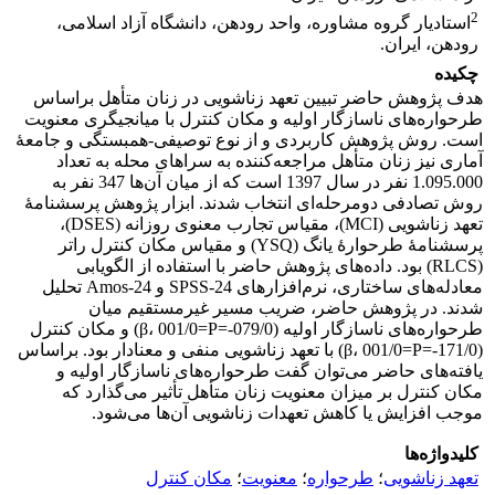
2
استادیار گروه مشاوره، واحد رودهن، دانشگاه آزاد اسلامی،
رودهن، ایران.
چکیده
هدف پژوهش حاضر تبیین تعهد زناشویی در زنان متأهل براساس
طرحواره‌های ناسازگار اولیه و مکان کنترل با میانجیگری معنویت
است. روش پژوهش کاربردی و از نوع توصیفی-همبستگی و جامعۀ
آماری نیز زنان متأهل مراجعه‌کننده به سراهای محله به تعداد
1.095.000 نفر در سال 1397 است که از میان آن‌ها 347 نفر به
روش تصادفی دومرحله‌ای انتخاب شدند. ابزار پژوهش پرسشنامۀ
تعهد زناشویی (MCI)، مقیاس تجارب معنوی روزانه (DSES)،
پرسشنامۀ طرحوارۀ یانگ (YSQ) و مقیاس مکان کنترل راتر
(RLCS) بود. داده‌های پژوهش حاضر با استفاده از الگویابی
معادله‌های ساختاری، نرم‌افزارهای SPSS-24 و Amos-24 تحلیل
شدند. در پژوهش حاضر، ضریب مسیر غیرمستقیم میان
طرحواره‌های ناسازگار اولیه (079/0-=β، 001/0=P) و مکان کنترل
(171/0-=β، 001/0=P) با تعهد زناشویی منفی و معنادار بود. براساس
یافته‌های حاضر می‌توان گفت طرحواره‌های ناسازگار اولیه و
مکان کنترل بر میزان معنویت زنان متأهل تأثیر می‌گذارد که
موجب افزایش یا کاهش تعهدات زناشویی آن‌ها می‌شود.
کلیدواژه‌ها
تعهد زناشویی
؛
طرحواره
؛
معنویت
؛
مکان کنترل