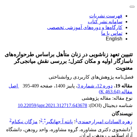
فهرست نشریات
سامانه نشر کتاب
کارگاه‌ها و دوره‌های آموزشی تخصصی
تماس با ما
English
تتبیین تعهد زناشویی در زنان متأهل براساس طرحواره‌های
ناسازگار اولیه و مکان کنترل؛ بررسی نقش میانجی‌گر
معنویت
فصل‌نامه پژوهش‌های کاربردی روانشناختی
مقاله 19
،
دوره 12، شماره 3
، پاییز 1400
، صفحه
395-409
اصل
مقاله (
463.64 K
)
نوع مقاله: مقاله پژوهشی
شناسه دیجیتال (DOI):
10.22059/japr.2021.312717.643678
نویسندگان
2
2
*
1
زهره السادات امیرارجمندی
؛
پانته آ جهانگیر
؛
مژگان نیکنام
1
دانشجوی دکتری مشاوره، گروه مشاوره، واحد رودهن، دانشگاه
آزاد اسلامی، رودهن، ایران.