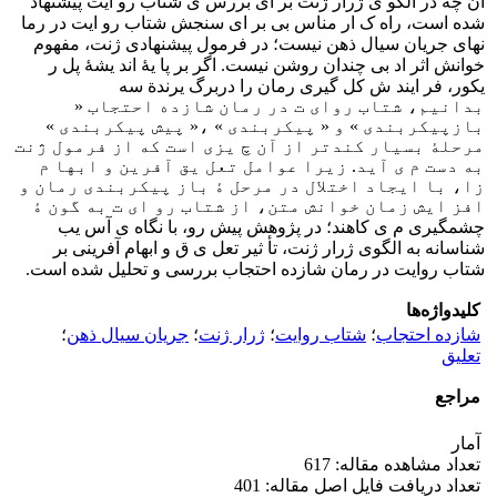
آن چه در الگو ی ژرار ژنت بر ای بررس ی شتاب رو ایت پیشنهاد
شده است، راه ک ار مناس بی بر ای سنجش شتاب رو ایت در رما
نهای جریان سیال ذهن نیست؛ در فرمول پیشنهادی ژنت، مفهوم
خوانش اثر اد بی چندان روشن نیست. اگر بر پا یۀ اند یشۀ پل ر
یکور، فر ایند ش کل گیری رمان را دربرگ یرندة سه
بدانیم، شتاب روای ت در رمان شازده احتجاب «
بازپیکربندی » و « پیکربندی » ،« پیش پیکربندی »
مرحلۀ بسیار کندتر از آن چ یزی است که از فرمول ژنت
به دست م ی آید. زیرا عوامل تعل یق آفرین و ابها م
زا، با ایجاد اختلال در مرحل ۀ باز پیکربندی رمان و
افز ایش زمان خوانش متن، از شتاب رو ای ت به گون ۀ
چشمگیری م ی کاهند؛ در پژوهش پیش رو، با نگاه ی آس یب
شناسانه به الگوی ژرار ژنت، تأ ثیر تعل ی ق و ابهام آفرینی بر
شتاب روایت در رمان شازده احتجاب بررسی و تحلیل شده است.
کلیدواژه‌ها
شازده احتجاب
؛
شتاب روایت
؛
ژرار ژنت
؛
جریان سیال ذهن
؛
تعلیق
مراجع
آمار
تعداد مشاهده مقاله: 617
تعداد دریافت فایل اصل مقاله: 401