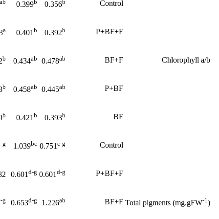
ab
b
b
Control
0.399
0.356
a
b
b
P+BF+F
3
0.401
0.392
b
ab
ab
BF+F
Chlorophyll a/b
2
0.434
0.478
b
ab
ab
P+BF
3
0.458
0.445
b
b
b
BF
9
0.421
0.393
-g
bc
c-g
Control
1.039
0.751
d-g
d-g
P+BF+F
82
0.601
0.601
c-g
d-g
ab
-1
BF+F
0.653
1.226
Total pigments (mg.gFW
)