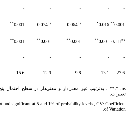
-
-
-
-
-
**
ns
ns
*
**
0.001
0.074
0.064
0.016
0.001
**
**
**
**
ns
0.001
0.001
0.001
0.001
0.111
-
-
-
-
-
15.6
12.9
9.8
13.1
27.6
تغییرات.
t and significant at 5 and 1% of probability levels , CV: Coefficient
of Variation.