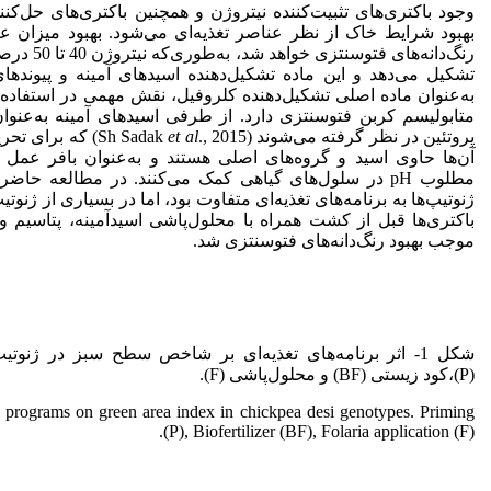
وجود باکتری‌های تثبیت‌کننده نیتروژن و همچنین باکتری‌های حل‌ک
بهبود شرایط خاک از نظر عناصر تغذیه‌ای می‌شود. بهبود میزان
رنگ‌دانه‌های 
تشکیل می‌دهد و این ماده تشکیل‌دهنده اسیدهای آمینه و پیوندهای
به‌عنوان ماده اصلی تشکیل‌دهنده کلروفیل، نقش مهمی در استفاده
متابولیسم کربن فتوسنتزی دارد. از طرفی اسیدهای آمینه به‌عنوا
پروتئین در نظر گرفته می‌شوند (Sh Sadak
et al
., 2015) که برا
آن‌ها حاوی اسید و گروه‌های اصلی هستند و به‌عنوان بافر عمل 
مطلوب pH در سلول‌های گیاهی کمک می‌کنند. در مطالعه حا
ژنوتیپ‌ها به برنامه‌های تغذیه‌ای متفاوت بود، اما در بسیاری از ژنوت
باکتری‌ها قبل از کشت همراه با محلول‌پاشی اسیدآمینه، پتاسیم 
موجب بهبود رنگ‌دانه‌های فتوسنتزی شد.
شکل 1- اثر برنامه‌های تغذیه‌ای بر شاخص سطح سبز در ژنوت
(P)،کود زیستی (BF) و محلول‌پاشی (F).
on programs on green area index in chickpea desi genotypes. Priming
(P), Biofertilizer (BF), Folaria application (F).