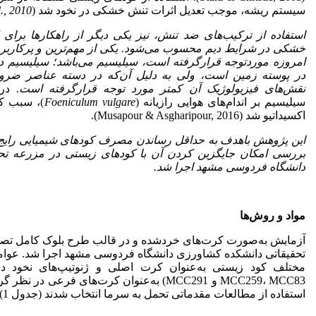
سیستم ریشه، موجب تعدیل اثرات تنش خشکی در نخود شد (Rabieyan
l., 2010
استفاده از ترکیب‌های ضد تنش، نیز یکی دیگر از راهکارها برای 
خشکی در شرایط دیم محسوب می‌شود. یکی از مهم‌ترین و پرکاربردت
امروزه موردتوجه قرارگرفته است، سیلیسیم می‌باشد؛ سیلیسیم 
در پوسته زمین است، ولی به دلیل آن‌که در دسته عناصر ضرور
نقش‌های فیزیولوژیک آن کمتر مورد توجه قرارگرفته است.
در
سیلیسیم بر اندام‌های هوایی رازیانه (
Foeniculum vulgare
)، سبب ک
اکسیداتیو شد (Musapour & Asgharipour, 2016).
این پژوهش باهدف به حداقل رساندن مصرف کودهای شیمیایی رایج
بررسی امکان جایگزین کردن آن با کودهای زیستی در مزرعه تح
دانشگاه فردوسی مشهد اجرا شد.
مواد و روش‌ها
آزمایش به‌صورت کرت‌های خردشده و در قالب طرح بلوک کامل تصاد
تحقیقاتی دانشکده کشاورزی دانشگاه فردوسی مشهد اجرا شد. عوام
MCC259، MCC83 و MCC291) به‌عنوان کرت‌های فرعی 
استفاده از مطالعات مقدماتی تحمل به سرما انتخاب شدند (جدول 1).