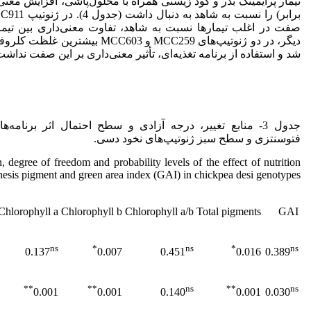
صفت در اغلب تیمارها نسبت به شاهد، تفاوت معنی‌داری بین تیم
شد و استفاده از برنامه‌ تغذیه‌ای، تأثیر معنی‌داری بر این صفت نداشت (
جدول 3- منابع تغییر، درجه آزادی و سطح احتمال اثر برنامه‌ها
فتوسنتزی و سطح سبز ژنوتیپ‌های نخود دسی.
, degree of freedom and probability levels of the effect of nutrition
esis pigment and green area index (GAI) in chickpea desi genotypes
Chlorophyll a
Chlorophyll b
Chlorophyll a/b
Total pigments
GAI
ns
*
ns
*
ns
0.137
0.007
0.451
0.016
0.389
**
**
ns
**
ns
0.001
0.001
0.140
0.001
0.030