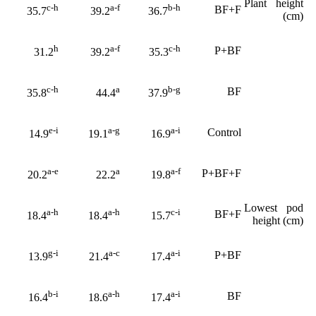
Plant height
c-h
a-f
b-h
BF+F
35.7
39.2
36.7
(cm)
h
a-f
c-h
P+BF
31.2
39.2
35.3
c-h
a
b-g
BF
35.8
44.4
37.9
e-i
a-g
a-i
Control
14.9
19.1
16.9
a-e
a
a-f
P+BF+F
20.2
22.2
19.8
Lowest pod
a-h
a-h
c-i
BF+F
18.4
18.4
15.7
height (cm)
g-i
a-c
a-i
P+BF
13.9
21.4
17.4
b-i
a-h
a-i
BF
16.4
18.6
17.4