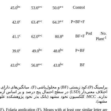
bc
a-c
a-c
Control
45.0
53.6
50.6
c
a-c
a-c
P+BF+F
42.0
63.4
64.3
Pod No.
c
a-c
a
BF+F
41.1
62.0
80.8
-1
Plant
c
bc
bc
P+BF
39.0
49.0
48.8
bc
a-c
bc
BF
43.0
56.8
43.8
پرایمینگ (P)،کود زیستی (BF) و محلول‌پ
اختلاف معنی‌دار (LSD) در سطح احتمال پنج درصد و بر ا
ندارند. MCC: کلکسیون نخود مشهد (بانک بذر نخود پژوهشکده
مشهد).
F), Folaria application (F). Means with at least one similar letter are