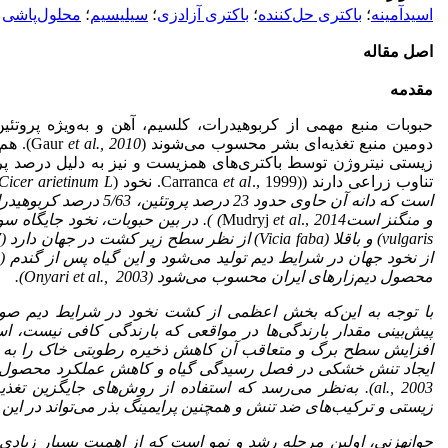
اسیدآمینه
؛
باکتری حل‌کننده
؛
باکتری‌ آزادزی
؛
سیلیسیم
؛
محلول‌پاشی
اصل مقاله
مقدمه
حبوبات منبع مهمی از کربوهیدرات، کلسیم، آهن و به‌ویژه پروتئین
دومین منبع تغذیه‌ای بشر محسوب می‌شوند (Gaur
et al., 2010
). هم
زیستی نیتروژن توسط باکتری‌های همزیست و نیز به دلیل درصد پروت
تناوب زراعی دارند ((Carranca
., 1999. نخود (
et al
Cicer arietinum L.
است که دانه آن حاوی حدود 23 درص
و منگنز است
2014)
.,
et al
Mudryj
).
در بین حبوبات، نخود جایگاه سوم 
vulgaris
) و باقلا (
Vicia faba
) از نظر سطح زیر کشت در جهان دارد (
7
از نخود جهان در شرایط دیم تولید می‌شود و این گیاه پس از گندم (
محصول دیم‌زارهای ایران محسوب می‌شود (
Onyari et al., 2003
).
با توجه به این‌که بخش اعظمی از کشت نخود در شرایط دیم صور
پیش‌بینی مقدار بارندگی‌ها در مواقعی که بارندگی کافی نیست، اس
افزایش سطح برگ و متعاقب آن کاهش ذخیره رطوبتی خاک را به دن
ایجاد تنش خشکی در فصل رسیدگی گیاه و کاهش عملکرد محصول 
al., 2003
). به‌نظر می‌رسد که استفاده از روش‌های جایگزین تغذیه
زیستی و ترکیب‌های ضد تنش و همچنین پرایمینگ بذر می‌تواند در این
جوانه‏زنی، اولین مرحله رشد و نمو است که از اهمیت بسیار زیادی ب