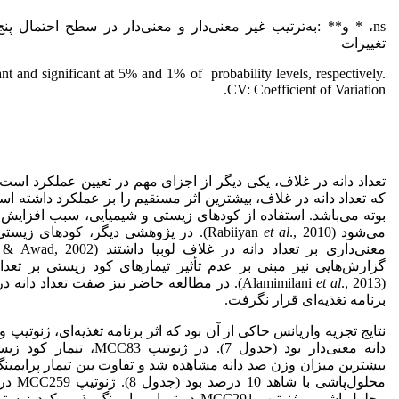
تغییرات
ant and significant at 5% and 1% of probability levels, respectively.
CV: Coefficient of Variation.
تعداد دانه در غلاف، یکی دیگر از اجزای مهم در تعیین عملکرد است
که تعداد دانه در غلاف، بیشترین اثر مستقیم را بر عملکرد داشته است
بوته می‌باشد. استفاده از کودهای زیستی و شیمیایی، سبب افزایش ت
می‌شود (Rabiiyan
et al
., 2010). در پژوهشی دیگر، کودهای زیست
گزارش‌هایی نیز مبنی بر عدم تأثیر تیمارهای کود زیستی بر تعدا
(Alamimilani
et al
., 2013). در مطالعه حاضر نیز صفت تعداد دانه
برنامه تغذیه‌ای قرار نگرفت.
نتایج تجزیه واریانس حاکی از آن بود که اثر برنامه تغذیه‌ای، ژنوتیپ
دانه معنی‌دار بود (جدول 7). در 
بیشترین میزان وزن صد دانه مشاهده شد و تفاوت بین تیمار پرایمینگ
محلول‌پا
محلول‌پاشی و ژنوتیپ MCC291 در تیمار پرایمینگ ب