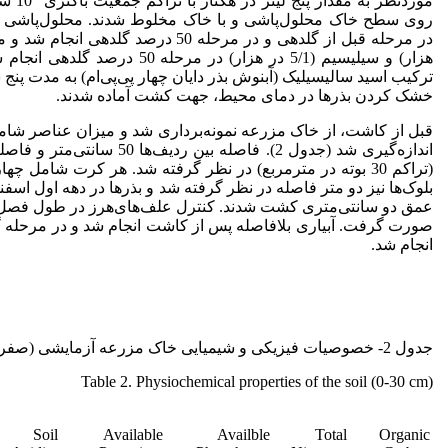
موردنظر به مقدار پنج لیتر در هکتار با تراکم جمعیت باکتری 10
سلو
در مرحله قبل از گلدهی و در مرحله 50 درصد گ
هزار) و سیلیسیم (5/1 در هزار) در مرحل
ترکیب اسید سالیسیلیک (آبنوش بذر دایان چهار پی‌پی‌ام) به مدت پن
خشک کردن بذرها در دمای محیط، جهت کشت آماده شدند.
قبل از کاشت، از خاک مزرعه نمونه‌برداری شد و میزان عناصر شام
(تراکم 30 بوته در مترمربع) در نظر گرفته شد. هر کرت شامل چ
بلوک‌ها نیز دو متر فاصله در نظر گرفته شد و بذرها در دهه اول ا
عمق دو سانتی‌متری کشت شدند. کنترل علف‌های‌هرز در طول فصل
صورت گرفت. آبیاری بلافاصله پس از کاشت انجام شد و در مرحله گل
انجام شد.
جدول 2- خصوصیات فیزیکی و شیمیایی خاک مزرعه آزمایشی (صفر-30 سانتی‌متری)
Table 2. Physiochemical properties of the soil (0-30 cm)
Soil
Available
Availble
Total
Organic