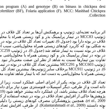
ition program (A) and genotype (B) on bimass in chickpea desi
ofertilizer (BF), Folaria application (F). MCC: Mashhad Chickpea
Collection.
ژنوتیپ MCC83 در تیمار پرایمینگ بذر و کود زیستی همراه با
در بوته در تیمار پرایمینگ بذر و کود زیستی همراه با محلول‌پاشی م
ژنوتیپ MCC603 و MCC291 بیشترین تعداد کل غلاف در 
6). در ژنوتیپ MCC911 برخلاف سایر ژنوتیپ‌ها، بیشترین تع
زیستی همراه با محلول‌پاشی به دست آمد که با تیمار شاهد تفاوت معن
تعداد کل غلاف در بوته، یکی از اجزای اصلی عملکرد است، زیرا از 
دانه است و از طرفی، دیگر آسیمیلات فتوسنتزی مورد نیاز برای دانه‌ها
هرچه تعداد غلاف بیشتر باشد، آن عملکرد دانه بیشتر خواهد شود (Nabati
پژوهش‌ها حاکی از افزایش تعداد غلاف در بوته در نتیجه استفاده از کود
et al
., 2009). همچنین پژوهشگران مصرف کودهای زیستی را دلیل
بوته دانستند (Kalantarahmadi
et al
., 2009). از طرفی، افزایش تعد