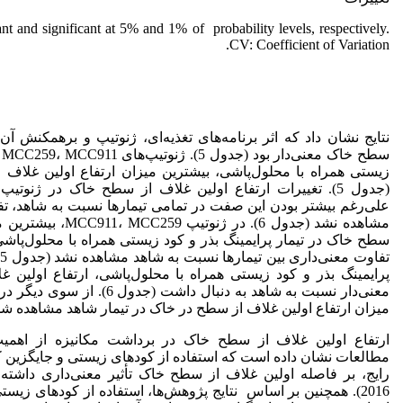
ant and significant at 5% and 1% of probability levels, respectively.
CV: Coefficient of Variation.
نتایج نشان داد که اثر برنامه‌های تغذیه‌ای، ژنوتیپ و برهمکنش آن‌ه
س
زیستی همراه با محلول‌پاشی، بیشترین میزان ارتفاع اولین غلاف ا
علی‌رغم بیشتر بودن این صفت در تمامی تیمارها نسبت به شاهد، تفا
مشاهده نشد (جدول 6). در 
سطح خاک در تیمار پرایمینگ بذر و کود زیستی همراه با محلول‌پاشی
پرایمینگ بذر و کود زیستی همراه با محلول‌پاشی، ارتفاع اولین
میزان ارتفاع اولین غلاف از سطح در خاک در تیمار شاهد مشاهده شد (
ارتفاع اولین غلاف از سطح خاک در برداشت مکانیزه از اهمیت 
مطالعات نشان داده است که استفاده از کودهای زیستی و جایگزین ک
رایج، بر فاصله اولین غلاف از سطح خاک تأثیر معنی‌داری داشته است (anai
2016). همچنین بر اساس نتایج پژوهش‌ها، استفاده از کودهای ز