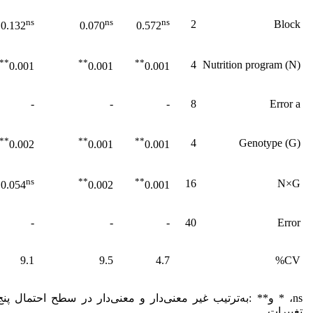
ns
ns
ns
2
Block
0.132
0.070
0.572
**
**
**
4
Nutrition program (N)
0.001
0.001
0.001
-
-
-
8
Error a
**
**
**
4
Genotype (G)
0.002
0.001
0.001
ns
**
**
16
N×G
0.054
0.002
0.001
-
-
-
40
Error
9.1
9.5
4.7
CV%
تغییرات