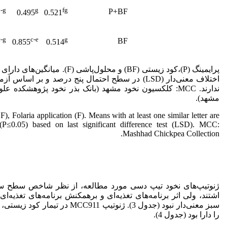
-g
g
fg
P+BF
0.495
0.521
c-g
c-e
g
BF
0.855
0.514
پرایمینگ (P)،کود زیستی (BF) و محلول‌پ
اختلاف معنی‌دار (LSD) در سطح احتمال پنج درصد و بر ا
ندارند. MCC: کلکسیون نخود مشهد (بانک بذر نخود پژوهشکده
مشهد).
F), Folaria application (F). Means with at least one similar letter are
t (P≤0.05) based on last significant difference test (LSD). MCC:
Mashhad Chickpea Collection.
ژنوتیپ‌های نخود تیپ دسی مورد مطالعه، از نظر شاخص سطح سبز
اشتند، ولی اثر برنامه‌های تغذیه‌ای و برهمکنش برنامه‌های تغذیه
سبز معنی‌دار نبود (جدول 3). ژنوتیپ 1
را دارا بود (جدول 4).