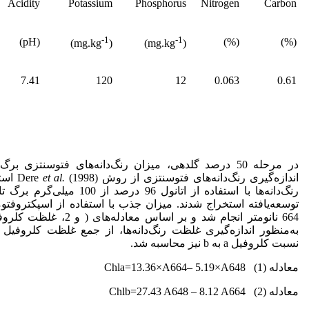
Acidity
Potassium
Phosphorus
Nitrogen
Carbon
-1
-1
(pH)
(%)
(%)
)
(mg.kg
)
(mg.kg
7.41
120
12
0.063
0.61
در مرحله 50 درصد گلدهی، میزان رنگ‌دانه‌های فتوسنتزی ب
اندازه‌گیری رنگ‌دانه‌های فتوسنتزی از روش Dere
et al.
(1998
رنگ‌دانه‌ها با استفاده از اتانول 96
به‌منظور اندازه‌گیری غلظت رنگ‌دانه‌ها، از جمع غلظت کلروفیل‌
نسبت کلروفیل a به b نیز محاسبه شد.
معادله (1) Chla=13.36×A664– 5.19×A648
معادله (2) Chlb=27.43 A648 – 8.12 A664