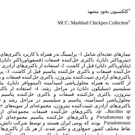
†
کلکسیون نخود مشهد
†
MCC: Mashhad Chickpea Collection
تیمارهای تغذیه‌ای شامل 1- پرایمینگ بذر همراه با کاربرد ب
(نیتروباکتر دایان)، باکتری حل‌کننده فسفات (فسفوپاورباکتر دایان)
(پتاپاورباکتر دایان) قبل از کاشت، 2- استفاده از با
حل‌کننده ف
باکتری‌های آزادزی تثبیت‌کننده نیتروژن، باکتری حل‌کننده فسفات و ب
از کاشت به همراه محلول‌پاشی اسیدآمینه (آمینووافر دایان)، پت
سیلیسیم (سیلیکون دایان) در مراحل 
نیتروژن، باکتری حل‌کننده فسفات و باکتری حل‌کننده پتاسی
باکتری‌های آزادزی تثبیت‌کننده نیتروژن، مجموعه‌ای از سویه‌های
er
.Bacillus sp
،
sp
، باکتری‌های حل‌کننده فسفات مجموعه‌ای از
Pseudomonas sp
و باکتری‌های حل‌کننده پتاسیم مجموعه‌ای ا
Pseudomonas
بودند که بومی ایران هستند و توسط شرکت دانش‌ب
نقاط مختلف کشور جمع‌آوری و تکثیر شدند. از هر یک از باکتری‌ه
7