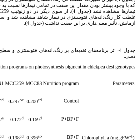
که با وجود بیشتر بودن مقدار این صفت در تمامی تیمارها نسبت به 
غلظت کل رنگ‌دانه‌های فتوسنتزی در تیمار شاهد مشاهده شد و استفا
آزمایش، تأثیر معنی‌داری بر این صفت نداشت (جدول 4).
جدول 4- اثر برنامه‌های تغذیه‌ای بر رنگ‌دانه‌های فتوسنتزی و 
دسی.
rition programs on photosynthesis pigment in chickpea desi genotypes
91
MCC259
MCC83
Nutrition program
Parameters
cd
bc
cd
Control
0.297
0.200
a
d
d
P+BF+F
2
0.172
0.169
cd
cd
ab
-1
BF+F
0.198
0.396
Chlorophyll a (mg.gFW
)