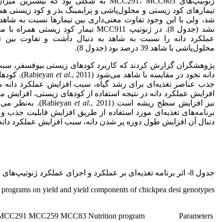
ژنوتیپ‌های MCC291، MCC603 به شکلی بود که بیش
تیمارهای کود زیستی و محلول‌پاشی و پرایمینگ بذر و کود زیستی هم
شد، ولی با این ‌وجود تفاوت معنی‌داری بین تیمارها نسبت به شا
نشد (جدول 8). در ژنوتیپ MCC911 تیمار کود زی
عملکرد دانه را نسبت به شاهد به دنبال داشت و تفاوت بین تی
محلول‌پاشی با شاهد 39 درصد بود (جدول 8).
پژوهشگران گزارش کردند که کاربرد کودهای زیستی بیوفسفر، سب
دانه نخود در مقایسه با شاهد می‌شود (Rabieyan
et al
., 2011)
جذب عناصر تغذیه‌ای برای رشد گیاه، سبب افزایش عملکرد دانه می
افزایش عملکرد دانه در نتیجه استفاده از کودهای زیستی، افزایش م
نیز افزایش سطح ریشه است (Rabieyan
et al
., 2011). به‌ن
برنامه‌های تغذیه‌ای مورد استفاده از طریق افزایش قابلیت جذب و ا
دنبال آن افزایش طول دوره پر شدن دانه، سبب افزایش عملکرد دانه
جدول 8- اثر برنامه تغذیه‌ای بر عملکرد و اجزای عملکرد ژنوتیپ‌های نخود دسی
on programs on yield and yield components of chickpea desi genotypes
MCC291
MCC259
MCC83
Nutrition program
Parameters