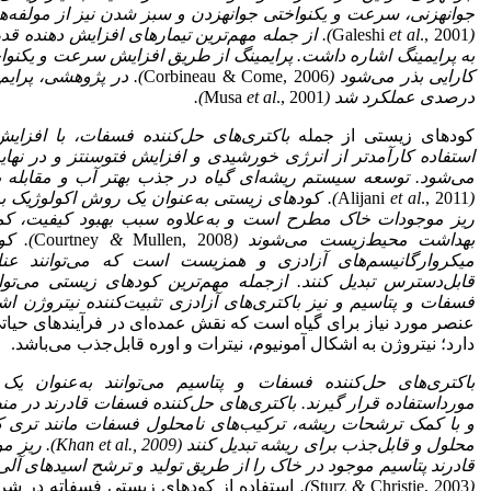
جوانه‏زنی، سرعت و یکنواختی جوانه‏زدن و سبز شدن نیز از مولفه‌ه
(
., 2001
et al
Galeshi
)
.
از جمله مهم‌ترین تیمارهای افزایش دهنده قدر
به پرایمینگ اشاره داشت. پرایمینگ از طریق افزایش سرعت و یکنواخ
کارایی بذر می‌شود (
Corbineau & Come, 2006
درصدی عملکرد شد (
., 2001
et al
Musa
).
کودهای زیستی از جمله
باکتری‌های حل‌کننده فسفات، با افز
استفاده کارآمد‌تر از انرژی خورشیدی و افزایش فتوسنتز و در نها
می‌شود. توسعه سیستم ریشه‌ای گیاه در جذب بهتر آب و مقابله با
(
., 2011
et al
Alijani
).
کودهای زیستی به‌عنوان یک روش اکولوژیک بر
ریز موجودات خاک مطرح است و به‌علاوه سبب بهبود کیفیت، ک
بهداشت محیط‌زیست می‌شوند (
Mullen, 2008
&
Courtney
). ک
میکروارگانیسم‌های آزادزی و همزیست است که می‌توانند عنا
قابل‌دسترس تبدیل کنند
.
ازجمله مهم‌ترین کودهای زیستی می‌توان
فسفات و پتاسیم و نیز باکتری‌های آزادزی تثبیت‌کننده نیتروژن اش
عنصر مورد نیاز برای گیاه است که نقش عمده‌ای در فرآیندهای حیاتی
دارد؛ نیتروژن به اشکال آمونیوم، نیترات و اوره قابل‌جذب می‌باشد.
باکتری‌های حل‌کننده فسفات و پتاسیم می‌توانند به‌عنوان یک
مورداستفاده قرار گیرند. باکتری‌های حل‌کننده فسفات قادرند در م
و با کمک ترشحات ریشه، ترکیب‌های نامحلول فسفات مانند تری 
محلول و قابل‌جذب برای ریشه تبدیل کنند (
Khan et al., 2009
). ریز م
قادرند پتاسیم موجود در خاک را از طریق تولید و ترشح اسیدهای آلی
(
Christie, 2003
&
Sturz
).
استفاده از کودهای زیستی فسفاته در شرای