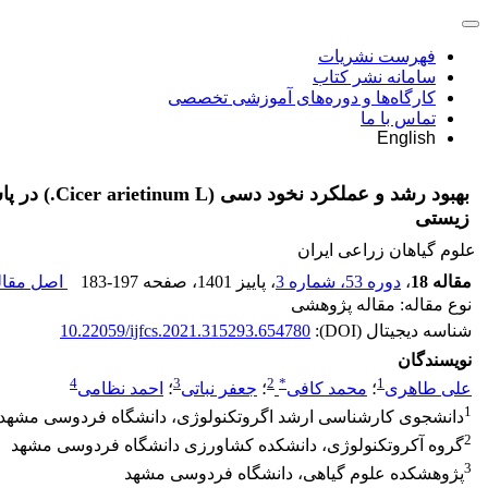
فهرست نشریات
سامانه نشر کتاب
کارگاه‌ها و دوره‌های آموزشی تخصصی
تماس با ما
English
بهبود رشد و عملکرد 
زیستی
علوم گیاهان زراعی ایران
مقاله 18
،
دوره 53، شماره 3
، پاییز 1401
، صفحه
183-197
اصل مقاله
نوع مقاله: مقاله پژوهشی
شناسه دیجیتال (DOI):
10.22059/ijfcs.2021.315293.654780
نویسندگان
4
3
2
*
1
علی طاهری
؛
محمد کافی
؛
جعفر نباتی
؛
احمد نظامی
1
دانشجوی کارشناسی ارشد اگروتکنولوژی، دانشگاه فردوسی مشهد
2
گروه آکروتکنولوژی، دانشکده کشاورزی دانشگاه فردوسی مشهد
3
پژوهشکده علوم گیاهی، دانشگاه فردوسی مشهد