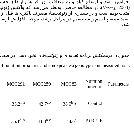
افزایش رشد و ارتفاع گیاه و به متعاقب آن افزایش ارتفاع نخ
(Vessey, 2003). در مطالعه حاضر، به‌نظر می‌رسد که واکنش ژنو
مثبت بوده است و در بسیاری از ژنوتیپ‌ها، مصرف باکتری‌ها قبل از
اسیدآمینه، پتاسیم و سیلیسیم در مراحل رشد، موجب افزایش ارتفا
شد.
جدول 6- برهمکنش برنامه‌ تغذیه‌ای و ژنوتیپ‌های نخود دسی در صفات موردمطالعه
s of nutrition programs and chickpea desi genotypes on measured traits
Nutrition
MCC291
MCC259
MCC83
Parameters
program
f-h
ab
b-g
Control
33.2
42.7
38.0
d-h
a-c
a
P+BF+F
35.1
41.3
44.6