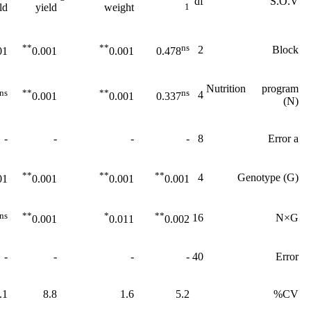
df
S.O.V
ld
yield
weight
1
**
**
ns
2
Block
01
0.001
0.001
0.478
Nutrition program
ns
**
**
ns
4
0.001
0.001
0.337
(N)
-
-
-
-
8
Error a
**
**
**
4
Genotype (G)
01
0.001
0.001
0.001
ns
**
*
**
16
N×G
0.001
0.011
0.002
-
-
-
-
40
Error
.1
8.8
1.6
5.2
CV%