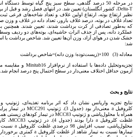
در مرحله 50 درصد گلدهی، سطح سبز پنج گیاه توسط دستگا
Delta-T، کشور انگلستان) تعیین شد. در انتهای فصل رشد و قبل 
نظیر ارتفاع بوته، ارتفاع اولین غلاف و تعداد شاخه‌های فرعی ث
تعداد غلاف در بوته، درصد غلاف بارور، تعداد دانه در غلاف و وزن صد 
که به‌طور تصادفی از کرت برداشت شدند، تعیین شدند. همچنین به‌
عملکرد دانه، پس از حذف اثرات حاشیه‌ای، بوته‌های دو ردیف وس
شد:
معادله (3) 100×(زیست‌توده/ وزن دانه)=شاخص برداشت
تجزیه‌وتحلیل داده‌ها با استفاد
آزمون حداقل اختلاف معنی‌دار در سطح احتمال پنج درصد انجام شد.
نتایج و بحث
نتایج تجزیه واریانس نشان داد که اثر برنامه‌ تغذیه‌ای، ژنوتیپ
کلروفیل a معنی‌دار بود (جدول
همراه با محلول‌پاشی و ژنوتیپ MCC83 در تیمار
غلظت کلروفیل
محلول‌پاشی، سبب 