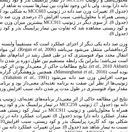
دانه دارا بودند، ولی با این ‌وجود تفاوت بین تیمارها نسبت به شاهد ا
(جدول 8). تغییرات وزن صد دانه د
زیستی همراه با محلول‌پاشی، سبب افز
(جدول 8). از سوی دیگر در ژنوتیپ MCC911 ب
(جدول 8).
وزن صد دانه یکی دیگر از اجزای عملکرد است که مستقیماً وابسته ب
گرده‌افشانی منتقل می‌شود می‌باشد (Regan
et al
, 2006). ای
انتقال مجدد مواد فتوسنتزی که در طی فصل رشد در اندام‌های نظی
است می‌باشد؛ بنابراین یک رابطه مستقیم بین طول دوره پر شدن دان
(
et al
., 2010 Akbari). نتایج مطالعات حاکی از معنی‌دار بودن ا
بوده است (Mansurghanai
et al
., 2016). همچنین پژوهشگران گ
موجب افزایش وزن صد دانه می‌شود (Yahalom
et al
., 
ژنوتیپ‌ها از نظر این صفت به برنامه تغذیه‌ای معنی‌دار بود و برنام
مقدار مواد فتوسنتزی در طول مدت پر شدن دانه، سبب افزایش وزن
نتایج این مطالعه حاکی از اثر معنی‌دار برنامه‌های تغذیه‌ای، ژنوتیپ
دانه بود (جدول 7). ژنوتیپ MCC259 در تیمار پرایم
همراه با محلول‌پاشی و ژنوتیپ MCC911 در ت
نسبت به تیمار شاهد شد (جدول 8). میزان تغییرات عمل