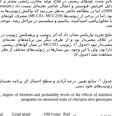
تأثیر مثبت کودهای زیستی در لقاح، تولید مخازن زایشی بیشتر و ک
دلیل افزایش فتوسنت
2009)، اما در مطالعه حاضر به‌نظر می‌رسد که واکنش ژنوتیپ‌ها به
بود، اما در برخی از ژنوتیپ‌ها (9
با محلول‌پاشی اسیدآمینه، پتاسیم و سیلیسیم در مراحل رشد، موجب 
شد.
نتایج تجزیه واریانس نشان داد که اثر ژنوتیپ و برهمکنش ژنوتیپ در برن
در غلاف معنی‌دار بود و از طرف دیگر بین برنامه‌های تغذیه‌ای 
معنی‌دار نبود (جدول 7). ژنوتیپ MCC911 در تی
دارا بود، ولی با این ‌وجود، بین تیمارها در ژنوتیپ‌های مختلف از ن
مشاهده نشد (جدول 8).
جدول 7- منابع تغییر، درجه آزادی و سطح احتمال اثر برنامه تغ
ژنوتیپ‌های نخود دسی.
, degree of freedom and probability levels of the effects of nutrition
programs on measured traits of chickpea desi genotypes
-
al
Grain
100- grain
Grain. Pod