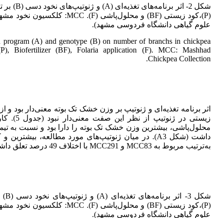
شکل 2- اثر برن
(P)،کود زیستی (BF) و محلول‌پاشی ( MCC
علوم گیاهی دانشگاه فردوسی مشهد).
ion program (A) and genotype (B) on number of branchs in chickpea
P), Biofertilizer (BF), Folaria application (F). MCC: Mashhad
Chickpea Collection.
اثر برنامه تغذیه‌ای و ژنوتیپ بر وزن خشک تک بوته معنی‌دار بود و
زیستی در ژنوت
داشت (شکل A3). در میان ژنوتیپ‌های مورد مطالعه، بیشت
به‌ترتیب مربوط به MCC83 و MCC291 با اختلاف 49 درصد تعلق داشت (شکل B3).
شکل 3
(P)،کود زیستی (BF) و محلول‌پاشی ( MCC
علوم گیاهی دانشگاه فردوسی مشهد).