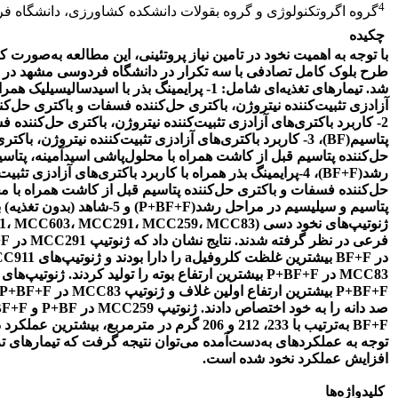
4
گروه اگروتکنولوژی و گروه بقولات دانشکده کشاورزی، دانشگاه 
چکیده
با توجه به اهمیت نخود در تامین نیاز پروتئینی،‌ این مطالعه به‌صور
شد. تیمارهای تغذیه‌ای شامل: 1- پرایمینگ بذر با اسیدسالی
آزادزی تثبیت‌کننده نیتروژن، باکتری حل‌کننده فسفات و باکتری حل‌کن
2- کاربرد باکتری‌های آزادزی تثبیت‌کننده نیتروژن، باکتری حل‌کننده 
پتاسیم(
BF
)، 3- کاربرد باکتری‌های آزادزی تثبیت‌کننده نیتروژن، با
حل‌کننده پتاسیم قبل از کاشت همراه با محلول‌پاشی اسیدآمینه، پتاس
رشد(
BF+F
)، 4
-
پرایمینگ بذر همراه با کاربرد باکتری‌های آزادزی تثبیت
حل‌کننده فسفات و باکتری حل‌کننده پتاسیم قبل از کاشت همراه با مح
پتاسیم و سیلیسیم در مراحل رشد(
P+BF+F
) و 5-شاهد (بدون تغذی
ژنوتیپ‌های نخود دسی (
MCC83
،
MCC259
،
MCC291
،
MCC603
،
1
فرعی در نظر گرفته شدند. نتایج نشان داد که ژنوتیپ
MCC291
در
+F
در
BF+F
بیشترین غلظت کلروفیل
a
را دارا بودند و ژنوتیپ‌های
C911
MCC83
در
P+BF+F
بیشترین ارتفاع بوته را تولید کردند. ژنوتیپ‌های
P+BF+F
بیشترین ارتفاع اولین غلاف و ژنوتیپ
MCC83
در
P+BF+F
صد دانه را به خود اختصاص دادند. ژنوتیپ
MCC259
در
P+BF
و
BF+F
BF+F
به‌ترتیب با 233، 212 و 206 گرم در مترمربع، بیشترین
توجه به عملکردهای به‌دست‌آمده می‌توان نتیجه گرفت که تیمارهای ت
افزایش عملکرد نخود شده است.
کلیدواژه‌ها