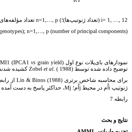
i= 1, …, 12 (تعداد ژنوتیپ‌ها)؛) n=1,…, p تعداد مؤلفه‌های اصلی)
genotypes); n=1,…, p (number of principal components)
نمودارهای بای‌پلات نوع اول AMMI1 (IPCA1
grain yield) و نوع دوم AMMI2 (IPCA1
vs
توضیح داده شده توسط Zobel
( 1988) کشیده شدند.
et al.
برای محاسبه شاخص برتری Lin & Binns (1988) از رابطه 7 استفاده شد که در آن، P
ژنوتیپ iاُم در محیط jاُم؛ Mj، حداکثر پاسخ به دست آمده در میان همه ارقام در محیط jاُم و n تعداد محیط‌ها است.
رابطه 7
نتایج و بحث
تجزیه واریانس
AMMI