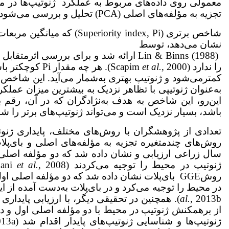
معمولی روی داده‌های مربوط به عملکرد ژنوتیپ‌‌ها در 
تجزیه به مؤلفه‌های اصلی (PCA) تحلیل و بررسی می‌شود (Gauch & Zobel, 1988).
شاخص برتری (rity index, Pi
نشان می‌دهد، توسط
Lin & Binns (1988) ارائه شد و برای برر
را ندارد (Scapim
et al.
, 2000). هر چه
کمترمی‌شود و ژنوتیپ بهتری به‌شمار می‌آید. این شاخص که
این‌رو، این شاخص به هدف به‌نژادگران که در آن، رقم ب
باشد، بسیار نزدیک است و می‌تواند ژنوتیپ‌های برتر را شن
تعدادی از پژوهش­گران با روش‌های مختلف، پایداری ژنوت
ژنوتیپ در محیط را توجیه می‌کردند (Dehghani
et al.
در محیط را توجیه می‌کرد و در بای‌پلات به‌دست آمده از این دو 
al.,
از برهمکنش ژنوتیپ در محیط با دو مؤلفه اصلی اول و دوم 
ژنوتیپ‌ها و شناسایی ژنوتیپ‌های پایدار اقدام شد (Karimizadeh