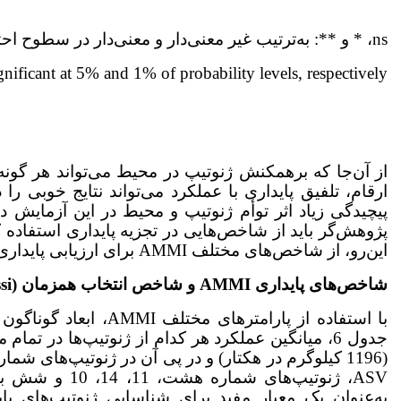
ns، * و **: به‌ترتیب غیر معنی‌دار و معنی‌دار در سطوح احتمال پنج و یک درصد.
nificant at 5% and 1% of probability levels, respectively.
از آن‌جا که برهمکنش ژنوتیپ در محیط می‌تواند هر گون
ارقام، تلفیق پایداری با عملکرد می‌تواند نتایج خوبی 
پیچیدگی زیاد اثر توأم ژنوتیپ و محیط در این آزمایش دل
پژوهش‌گر باید از شاخص‌هایی در تجزیه پایداری استفاده کند
این‌رو، از شاخص‌های مختلف AMMI برای ارزیابی پایداری ژنوتیپ‌ها و رسیدن به یک نتیجه با اعتبار بالا استفاده شد.
شاخص‌های پایداری
AMMI
و شاخص انتخاب هم­زمان (
ssi
با استفاده از پارامتر
جدول 6، میانگین عملکرد هر کدام از ژنوتیپ‌ها در تم
به‌عنوان یک معیار مفید برای شناسایی ژنوتیپ‌های پایدا