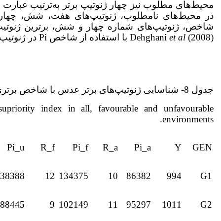
در محیط‌های نامطلوب، ژنوتیپ‌های هفت، شش، چهار و 
شاخص، ژنوتیپ‌های شماره چهار و شش، برترین ژنوتیپ‌ها
(2008) با استفاده از شاخص Pi در ژنوتیپ‌های عدس، پایدارترین ژنوتیپ‌ها را شناسایی کردند.
et al
Dehghani
جدول 8- شناسایی ژنوتیپ‌های برتر عدس با شاخص برتری در کل محیط‌‌ها، محیط‌های مطلوب و نامطلوب
supriority index in all, favourable and unfavourable
environments.
Pi_u
R_f
Pi_f
R_a
Pi_a
Y
GEN
38388
12
134375
10
86382
994
G1
88445
9
102149
11
95297
1011
G2