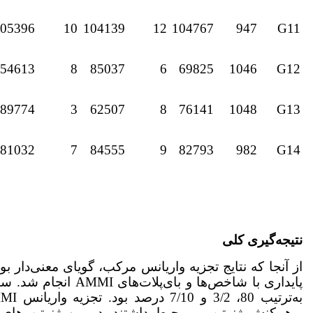
05396
10
104139
12
104767
947
G11
54613
8
85037
6
69825
1046
G12
89774
3
62507
8
76141
1048
G13
81032
7
84555
9
82793
982
G14
نتیجه‌گیری کلی
از آن­جا که نتایج تجزیه واریانس مرکب، گویای معنی‌دار
پایداری با شاخص‌ها 