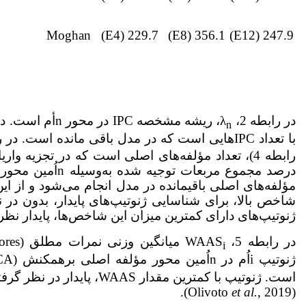
Moghan
229.7 (E4)
356.1 (E8)
247.9 (E12)
در رابطه 2، λ
، ریشه مشخصه IPC در محور nأم است. در این رابطه، برای SIPC1،N برابر با یک و برای SIPCF
n
با تعداد IPC‌هایی است که در مدل باقی مانده است. در رابطه‌های‌ 3 و4،
رابطه 4)، تعداد مؤلفه‌های اصلی است که در تجزیه واریانس AMMI با آزمون F
شاخص بالا، برای شناسایی ژنوتیپ‌های پایدار، بدون در 
ژنوتیپ‌های دارای کمترین میزان این شاخص‌ها، پایدار نظر
در رابطه 5، WAAS
میانگین وزنی نمرات مطلق (weighted average of absolute scores) ژنوتیپ iاُم؛ IPCA
i
ژنوتیپ iاُم در nاُمین محور مؤلفه اصلی برهمکنش (IPCA)؛ و EP
است. ژنوتیپ با کمترین مقدار WAAS، پایدار در نظر گرفته می‌شود
et al.
, 2019).
(Olivoto