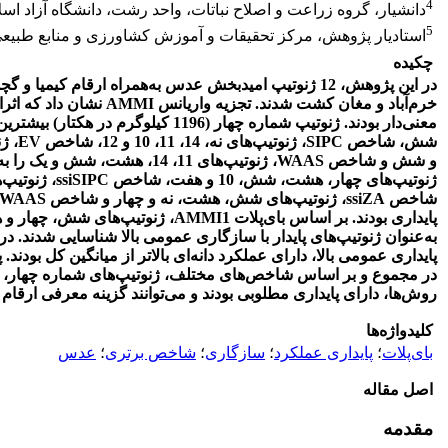
4
دانشیار، گروه زراعت و اصلاح نباتات، واحد رشت، دانشگاه آزاد اس
5
استادیار پژوهش، مرکز تحقیقات و آموزش کشاورزی و منابع طبیعی
چکیده
خرم‌آباد و مغان کشت ‌شدند.
تجزیه واریانس
AMMI
نشان داد که
اثر
معنی‌دار بودند. ژنوتیپ شماره چهار (1196 کیلوگرم در هکتار) بیشترین عملکرد دانه را داشت. شاخص
شش، شاخص
SIPC
، ژنوتیپ‌های
نه، 14، 11، 10 و 12، شاخص
EV
، ژنوتی
و شش و
شاخص
WAAS
، ژنوتیپ‌های 11، 14، هشت، شش و یک را به‌عنوان پایدارترین ژنوتیپ‌ها انتخاب کردند.
ژنوتیپ‌های چهار، هشت، شش، 10 و هفت، شاخص
SIPC
ssi
، ژنوتیپ
شاخص
ssiZA
، ژنوتیپ‌های
شش، هشت، نه و چهار و شاخص
siWAAS
پایداری بودند. بر اساس بای‌پلات
AMMI1
،
ژنوتیپ‌های شش، چهار و هش
به‌عنوان ژنوتیپ‌های پایدار با سازگاری عمومی بالا شناسایی شدند.
در 
پایداری عمومی بالا، دارای عملکرد دانه‌ای بالاتر از میانگین کل بودند.
پ
در مجموع و بر اساس شاخص‌های مختلف، ژنوتیپ‌های شماره چهار، شش
روش‌ها، دارای پایداری مطلوبی بودند و می‌توانند گزینه‌ معرفی ارقام 
کلیدواژه‌ها
بای‌پلات
؛
پایداری عملکرد
؛
سازگاری
؛
شاخص برتری
؛
عدس
اصل مقاله
مقدمه