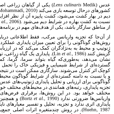
عدس (
Lens culinaris
Medik) یکی از گیاهان زراع
دیم در بهار کشت می‌شود، کشت پاییزه آن از نظر افزا
نسبت به کشت بهاره در شرایط دیم می‌شود .(Sabaghnia
 al.
از مناطق سازگار باشد، یکی از هدف‌های مهم در برنامه‌های به‌نژا
از آن‌جا که تجزیه واریانس مرکب، فقط اطلاعاتی درب
روش‌های گوناگونی را برای تعیین میزان پایداری عملکرد ژنو
ژنوتیپ و محیط به به‌نژادگران کمک می‌کند که در ارزیابی
گزینش کنند (Lin
,
et al.
1986). پایداری یک گیاه زراعی
نشان می‌دهد، به‌طوری‌که گیاه بتواند سرما، گرما، ک
گسترده‌ای از شرایط شیمیایی و فیزیکی خاک را تحمل کن
کوچک اثر کنترل می‌شوند. سازگاری ممکن است در نتیجه‌
و یا نسبت به دامنه‌ گسترد‌ه‌ای از شرایط گوناگون محیطی در 
گوناگونی برای ارزیابی و تحلیل پایداری ژنوتیپ‌های عدس 
تجزیه پایداری، رتبه‌های همانندی در محیط‌های مختلف خوا
مختلف خواهد بود. در این روش‌ها، برقراری فرض‌های 
واریانس‌ها ضرورتی ندارد (Bortz
et al.
, 1990) و ه