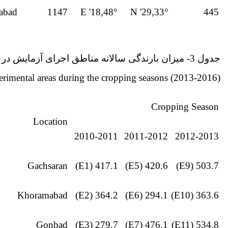
abad
1147
48°,18' E
33°,29' N
445
جدول 3- میزان بارندگی سالانه مناطق اجرای آزمایش در طول فصل زراعی در سال‌های 1389 تا 1392
perimental areas during the cropping seasons (2013-2016)
Cropping Season
Location
2010-2011
2011-2012
2012-2013
Gachsaran
417.1 (E1)
420.6 (E5)
503.7 (E9)
Khoramabad
364.2 (E2)
294.1 (E6)
363.6 (E10)
Gonbad
279.7 (E3)
476.1 (E7)
534.8 (E11)