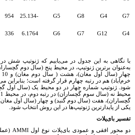
954
-25.134
G5
G8
G4
G7
336
6.1764
G6
G7
G12
G4
به‌عنوان برترین ژنوتیپ، در محیط پنج (سال دوم گچسارا
چه
خرم‌آباد) هم در رتبه چهارم قرار گرفته است؛ بنابراین می‌
‌شود. ژنوتیپ شماره چهار در دو محیط یک (سال اول گچس
گچساران)، هفت (سال دوم گنبد) و چهار (سال اول مغان) هم
یکی از پایدارترین ژنوتیپ‌ها در این روش انتخاب ‌شود.
تفسیر بای‌پلات
دو محور ا