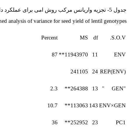
جدول 5- تجزیه واریانس مرکب روش امی برای عملکرد دانه ژنوتیپ‌های عدس
 analysis of variance for seed yield of lentil genotypes
Percent
MS
df
S.O.V.
87
11943970**
11
ENV
241105
24
REP(ENV)
2.3
264388**
13
"GEN "
10.7
113063**
143
ENV×GEN
36
252952**
23
PC1