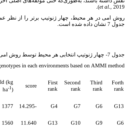
نقش داشته باشند، به‌طوری‌که حتی مؤلفه‌های اصلی آخر نیز 
et al.
, 2019).
روش امی در هر محیط، چهار ژنوتیپ برتر را از نظر عملک
جدول 7 نشان داده شده است.
جدول 7- چهار ژنوتیپ انتخابی هر محیط توسط روش امی
d genotypes in each environments based on AMMI method
ld (kg
First
Second
Third
Forth
score
-1
rank
rank
rank
rank
ha
)
1377
-14.295
G4
G7
G6
G13
1560
11.640
G13
G10
G9
G6