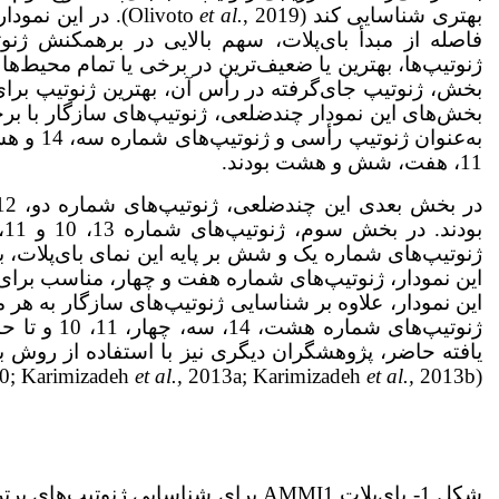
بهتری شناسایی کند (Olivoto
et al.
فاصله از مبدأ بای‌پلات، سهم بالایی در برهمکنش ژنوت
ژنوتیپ‌‌ها، بهترین یا ضعیف‌­ترین در برخی یا تمام محیط‌ه
بخش، ژنوتیپ جای‌گرفته در رأس آن، بهترین ژنوتیپ برای 
بخش‌های این نمودار چندضلعی، ژنوتیپ‌های سازگار با بر
به‌عنوان
11، هفت، شش و هشت بودند.
ب
ژنوتیپ‌های شماره یک و شش بر پایه این نمای بای‌پلات، 
این نمودار، علاوه بر شناسایی ژنوتیپ‌های سازگار به هر
یافته حاضر، پژوهشگران دیگری نیز با استفاده از روش با
et al.,
2013a; Karimizadeh
et al.,
2013b).
(Karimizadeh & Mohammadi, 2010; Karimizadeh
شکل 1- بای‌پلات AMMI1 برای شناسایی ژ