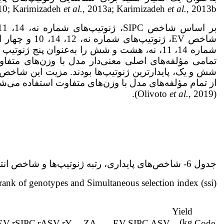
0; Karimizadeh
et al.,
2013a; Karimizadeh
et al.,
2013b).
از تمام مؤلفه‌های مدل با وزن‌های متفاوت استفاده می‌ش
et al.
, 2019).
(Olivoto
جدول 6- شاخص‌های پایداری، رتبه ژنوتیپ‌ها و شاخص انتخاب همزمان
, rank of genotypes and Simultaneous selection index (ssi)
Yield
(kg
EV
rSIPC
rASV
rY
ZA
EV
SIPC
ASV
Code