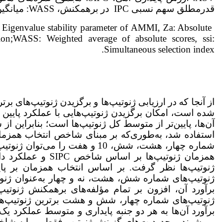
قدرمطلق سهم نسبی IPC در برهمکنش، WASS: میانگین وزنی نمرات مطلق، ssi: شاخص انتخاب همزمان.
Eigenvalue stability parameter of AMMI, Za: Absolute
tion;WASS: Weighted average of absolute scores, ssi:
Simultaneous selection index.
از آن­جا که در ارزیابی ژنوتیپ‌ها و برگزیدن ژنوتیپ‌های بر
شماره چهار، هشت، شش، 10 و هفت ر
هم­زمان ژنوتیپ‌ها 
برآورد آن، افزون بر تمام مؤلفه‌های برهمکنش ژنوتیپ
برآورد آن‌ها به هر دو جنبه پایداری و متوسط عملکرد ی
می‌شوند، محدودیت‌های گزینش ژنوتیپ فقط بر پایه شاخص 