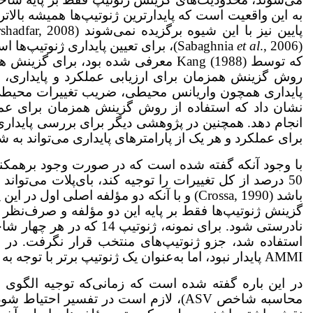
به این واقعیت است که پایدارترین ژنوتیپ‌ها همیشه بالاتری
et al
(Sabaghnia
که توسط Kang (1988) معرفی شده بود، بر
پایداری هم­چون واریانس محیطی، ضریب تغییرات محیط
نشان داد که استفاده از روش گزینش هم­زمان برای عملک
انجام دهد. هم­چنین در پژوهشی دیگر برای بررسی پایدا
برای عملکرد و هر یک از پارامترهای پایداری می‌تواند به شناسایی ژنو
با وجود آن­که گفته شده است که در صورت وجود برهمکنش
گزینش ژنوتیپ‌ها فقط بر پایه این دو مؤلفه و صرف­­‌نظر از
AMMI پایدار نبود، اما به‌عنوان یک ژنوتیپ برتر با توجه به شاخص‌های ssi آن‌ها برگزیده شد.